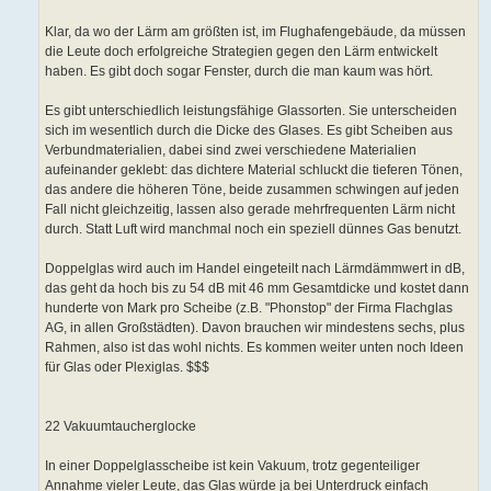
Klar, da wo der Lärm am größten ist, im Flughafengebäude, da müssen
die Leute doch erfolgreiche Strategien gegen den Lärm entwickelt
haben. Es gibt doch sogar Fenster, durch die man kaum was hört.
Es gibt unterschiedlich leistungsfähige Glassorten. Sie unterscheiden
sich im wesentlich durch die Dicke des Glases. Es gibt Scheiben aus
Verbundmaterialien, dabei sind zwei verschiedene Materialien
aufeinander geklebt: das dichtere Material schluckt die tieferen Tönen,
das andere die höheren Töne, beide zusammen schwingen auf jeden
Fall nicht gleichzeitig, lassen also gerade mehrfrequenten Lärm nicht
durch. Statt Luft wird manchmal noch ein speziell dünnes Gas benutzt.
Doppelglas wird auch im Handel eingeteilt nach Lärmdämmwert in dB,
das geht da hoch bis zu 54 dB mit 46 mm Gesamtdicke und kostet dann
hunderte von Mark pro Scheibe (z.B. "Phonstop" der Firma Flachglas
AG, in allen Großstädten). Davon brauchen wir mindestens sechs, plus
Rahmen, also ist das wohl nichts. Es kommen weiter unten noch Ideen
für Glas oder Plexiglas. $$$
22 Vakuumtaucherglocke
In einer Doppelglasscheibe ist kein Vakuum, trotz gegenteiliger
Annahme vieler Leute, das Glas würde ja bei Unterdruck einfach