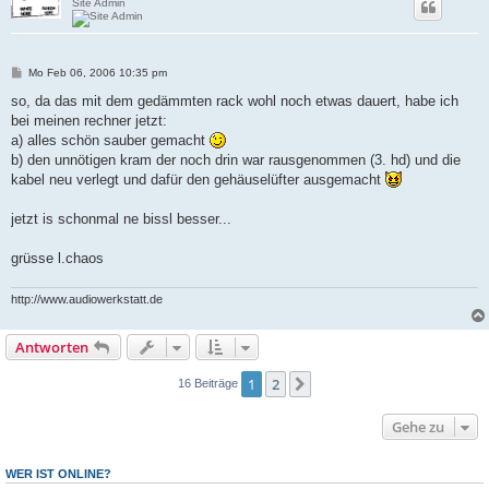
Site Admin
B
Mo Feb 06, 2006 10:35 pm
e
i
so, da das mit dem gedämmten rack wohl noch etwas dauert, habe ich
t
bei meinen rechner jetzt:
r
a
a) alles schön sauber gemacht
g
b) den unnötigen kram der noch drin war rausgenommen (3. hd) und die
kabel neu verlegt und dafür den gehäuselüfter ausgemacht
jetzt is schonmal ne bissl besser...
grüsse l.chaos
http://www.audiowerkstatt.de
Antworten
1
2
Nächste
16 Beiträge
Gehe zu
WER IST ONLINE?