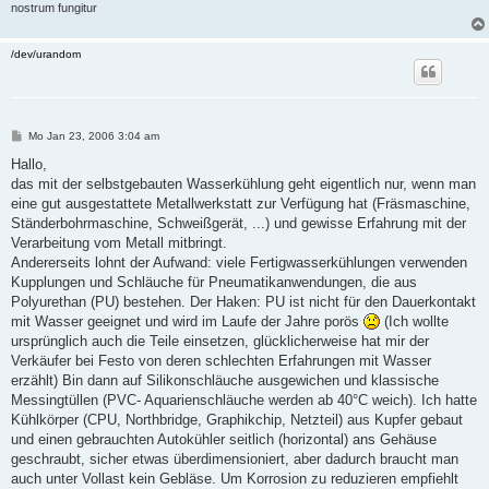
nostrum fungitur
/dev/urandom
B
Mo Jan 23, 2006 3:04 am
e
i
Hallo,
t
das mit der selbstgebauten Wasserkühlung geht eigentlich nur, wenn man
r
a
eine gut ausgestattete Metallwerkstatt zur Verfügung hat (Fräsmaschine,
g
Ständerbohrmaschine, Schweißgerät, ...) und gewisse Erfahrung mit der
Verarbeitung vom Metall mitbringt.
Andererseits lohnt der Aufwand: viele Fertigwasserkühlungen verwenden
Kupplungen und Schläuche für Pneumatikanwendungen, die aus
Polyurethan (PU) bestehen. Der Haken: PU ist nicht für den Dauerkontakt
mit Wasser geeignet und wird im Laufe der Jahre porös
(Ich wollte
ursprünglich auch die Teile einsetzen, glücklicherweise hat mir der
Verkäufer bei Festo von deren schlechten Erfahrungen mit Wasser
erzählt) Bin dann auf Silikonschläuche ausgewichen und klassische
Messingtüllen (PVC- Aquarienschläuche werden ab 40°C weich). Ich hatte
Kühlkörper (CPU, Northbridge, Graphikchip, Netzteil) aus Kupfer gebaut
und einen gebrauchten Autokühler seitlich (horizontal) ans Gehäuse
geschraubt, sicher etwas überdimensioniert, aber dadurch braucht man
auch unter Vollast kein Gebläse. Um Korrosion zu reduzieren empfiehlt