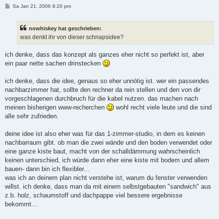
B
Sa Jan 21, 2006 8:20 pm
e
i
t
nowhiskey hat geschrieben:
r
a
was denkt ihr von dieser schnapsidee?
g
ich denke, dass das konzept als ganzes eher nicht so perfekt ist, aber
ein paar nette sachen drinstecken
ich denke, dass die idee, genaus so eher unnötig ist. wer ein passendes
nachbarzimmer hat, sollte den rechner da rein stellen und den von dir
vorgeschlagenen durchbruch für die kabel nutzen. das machen nach
meinen bisherigen www-recherchen
wohl recht viele leute und die sind
alle sehr zufrieden.
deine idee ist also eher was für das 1-zimmer-studio, in dem es keinen
nachbarraum gibt. ob man die zwei wände und den boden verwendet oder
eine ganze kiste baut, macht von der schalldämmung wahrscheinlich
keinen unterschied, ich würde dann eher eine kiste mit bodem und allem
bauen- dann bin ich flexibler...
was ich an deinem plan nicht verstehe ist, warum du fenster verwenden
willst. ich denke, dass man da mit einem selbstgebauten "sandwich" aus
z.b. holz, schaumstoff und dachpappe viel bessere ergebnisse
bekommt...