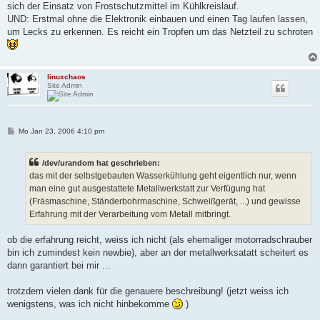
sich der Einsatz von Frostschutzmittel im Kühlkreislauf.
UND: Erstmal ohne die Elektronik einbauen und einen Tag laufen lassen,
um Lecks zu erkennen. Es reicht ein Tropfen um das Netzteil zu schroten
linuxchaos
Site Admin
B
Mo Jan 23, 2006 4:10 pm
e
i
t
/dev/urandom hat geschrieben:
r
a
das mit der selbstgebauten Wasserkühlung geht eigentlich nur, wenn
g
man eine gut ausgestattete Metallwerkstatt zur Verfügung hat
(Fräsmaschine, Ständerbohrmaschine, Schweißgerät, ...) und gewisse
Erfahrung mit der Verarbeitung vom Metall mitbringt.
ob die erfahrung reicht, weiss ich nicht (als ehemaliger motorradschrauber
bin ich zumindest kein newbie), aber an der metallwerksatatt scheitert es
dann garantiert bei mir ...
trotzdem vielen dank für die genauere beschreibung! (jetzt weiss ich
wenigstens, was ich nicht hinbekomme
)