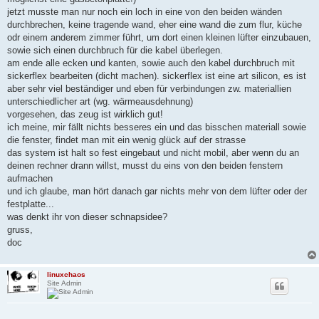
jetzt musste man nur noch ein loch in eine von den beiden wänden
durchbrechen, keine tragende wand, eher eine wand die zum flur, küche
odr einem anderem zimmer führt, um dort einen kleinen lüfter einzubauen,
sowie sich einen durchbruch für die kabel überlegen.
am ende alle ecken und kanten, sowie auch den kabel durchbruch mit
sickerflex bearbeiten (dicht machen). sickerflex ist eine art silicon, es ist
aber sehr viel beständiger und eben für verbindungen zw. materiallien
unterschiedlicher art (wg. wärmeausdehnung)
vorgesehen, das zeug ist wirklich gut!
ich meine, mir fällt nichts besseres ein und das bisschen materiall sowie
die fenster, findet man mit ein wenig glück auf der strasse
das system ist halt so fest eingebaut und nicht mobil, aber wenn du an
deinen rechner drann willst, musst du eins von den beiden fenstern
aufmachen
und ich glaube, man hört danach gar nichts mehr von dem lüfter oder der
festplatte...
was denkt ihr von dieser schnapsidee?
gruss,
doc
linuxchaos
Site Admin