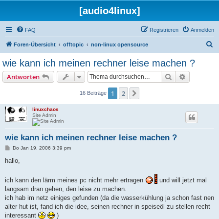
[audio4linux]
FAQ
Registrieren
Anmelden
S
Foren-Übersicht
offtopic
non-linux opensource
u
wie kann ich meinen rechner leise machen ?
c
Suche
Erweiterte
Antworten
h
e
1
2
Nächste
16 Beiträge
linuxchaos
Site Admin
wie kann ich meinen rechner leise machen ?
B
Do Jan 19, 2006 3:39 pm
e
i
hallo,
t
r
a
ich kann den lärm meines pc nicht mehr ertragen
und will jetzt mal
g
langsam dran gehen, den leise zu machen.
ich hab im netz einiges gefunden (da die wasserkühlung ja schon fast nen
alter hut ist, fand ich die idee, seinen rechner in speiseöl zu stellen recht
interessant
)