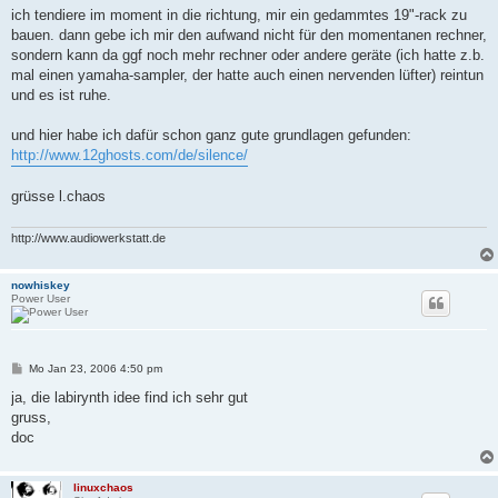
ich tendiere im moment in die richtung, mir ein gedammtes 19"-rack zu
bauen. dann gebe ich mir den aufwand nicht für den momentanen rechner,
sondern kann da ggf noch mehr rechner oder andere geräte (ich hatte z.b.
mal einen yamaha-sampler, der hatte auch einen nervenden lüfter) reintun
und es ist ruhe.
und hier habe ich dafür schon ganz gute grundlagen gefunden:
http://www.12ghosts.com/de/silence/
grüsse l.chaos
http://www.audiowerkstatt.de
nowhiskey
Power User
B
Mo Jan 23, 2006 4:50 pm
e
i
ja, die labirynth idee find ich sehr gut
t
gruss,
r
a
doc
g
linuxchaos