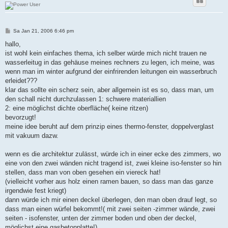
B
Sa Jan 21, 2006 6:46 pm
e
i
hallo,
t
ist wohl kein einfaches thema, ich selber würde mich nicht trauen ne
r
a
wasserleitug in das gehäuse meines rechners zu legen, ich meine, was
g
wenn man im winter aufgrund der einfrirenden leitungen ein wasserbruch
erleidet???
klar das sollte ein scherz sein, aber allgemein ist es so, dass man, um
den schall nicht durchzulassen 1: schwere materiallien
2: eine möglichst dichte oberfläche( keine ritzen)
bevorzugt!
meine idee beruht auf dem prinzip eines thermo-fenster, doppelverglast
mit vakuum dazw.
wenn es die architektur zulässt, würde ich in einer ecke des zimmers, wo
eine von den zwei wänden nicht tragend ist, zwei kleine iso-fenster so hin
stellen, dass man von oben gesehen ein viereck hat!
(vielleicht vorher aus holz einen ramen bauen, so dass man das ganze
irgendwie fest kriegt)
dann würde ich mir einen deckel überlegen, den man oben drauf legt, so
dass man einen würfel bekommt!( mit zwei seiten -zimmer wände, zwei
seiten - isofenster, unten der zimmer boden und oben der deckel,
möglichst eine gasbetonplatte!)