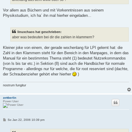
Vor allem aus Büchern und mit Vorkenntnissen aus seinem
Physikstudium, ich ha´ ihn mal hierher eingeladen...
linuxchaos hat geschrieben:
aber was bedeuten bei dir die zahlen in klammern?
Kleiner joke von einem, der gerade wochenlang für LPI gelernt hat: die
Zahl in den Klammern steht für den Bereich in den Manpages, in dem das
Manual für ein bestimmtes Thema steht (1) bedeutet Nutzerkommandos
(von ls bis tar etc.) in Sektion (8) sind auch die Handbücher für normale
Programme - allerdings nur für welche, die für root reserviert sind (dachte,
der Schraubenzieher gehört eher hierher
)
nostrum fungitur
zettberlin
Power User
B
So Jan 22, 2006 10:39 pm
e
i
t