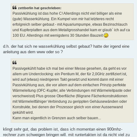
zettberlin hat geschrieben:
Passivkühlung ist das hohe C! Allerdings nicht viel billiger als eine
(gute) Wasserkühlung. Ein Kumpel von mir hat letzteres recht
erfolgreich selber gebaut - mit Aquariumpumpe, etwas Bezinschlauch
und Kupferplatten aus dem Metallgrosshandel kam er glaub´ ich auf ca
100 EU. Allerdings mit wenigstens 30 Stunden Bauzeit
d.h. der hat sich ne wasserkühlung selbst gebaut? hatte der irgend eine
anleitung aus dem www oder so ?
Passivgekühlt habe ich mal bei einer Messe gesehen, da geht es vor
allem um Underclocking: ein Pentium M, der für 2,0GHz zertifiziert ist,
wird auf (etwas) niedrigeren Takt gesetzt und kommt dann mit einer
Passivkühlung aus, die vor allem auf dem einfachen Prinzip perfekte
Wärmeleitung (OFC-Kupfer, alle Verbindungen mit Wärmeleitpaste oder
verschweisst) Plus grosse Oberfläche (filigrane Fächerkonstruktionen
mit Wärmeleitfähiger Verbindung zu gerippten Gehäusewänden oder
Konstrukte, bei denen der Prozessor gleich von einer Aussenwand
gekühlt wird.
Kann man eigentlich in Grenzen auch selber bauen...
klingt sehr gut, das problem ist, dass ich momentan einen 900mhz-
rechner zum schweigen bringen will. mit runtertakten ist da nicht viel zu