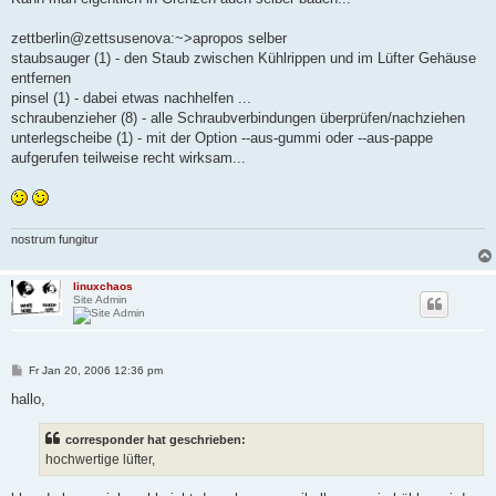
zettberlin@zettsusenova:~>apropos selber
staubsauger (1) - den Staub zwischen Kühlrippen und im Lüfter Gehäuse
entfernen
pinsel (1) - dabei etwas nachhelfen ...
schraubenzieher (8) - alle Schraubverbindungen überprüfen/nachziehen
unterlegscheibe (1) - mit der Option --aus-gummi oder --aus-pappe
aufgerufen teilweise recht wirksam...
nostrum fungitur
linuxchaos
Site Admin
B
Fr Jan 20, 2006 12:36 pm
e
i
hallo,
t
r
a
corresponder hat geschrieben:
g
hochwertige lüfter,