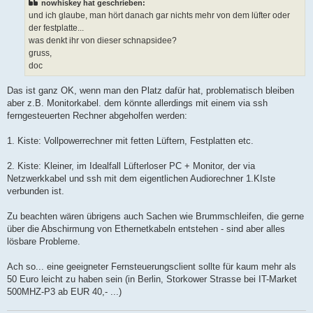
nowhiskey hat geschrieben:
r
a
und ich glaube, man hört danach gar nichts mehr von dem lüfter oder
g
der festplatte...
was denkt ihr von dieser schnapsidee?
gruss,
doc
Das ist ganz OK, wenn man den Platz dafür hat, problematisch bleiben
aber z.B. Monitorkabel. dem könnte allerdings mit einem via ssh
ferngesteuerten Rechner abgeholfen werden:
1. Kiste: Vollpowerrechner mit fetten Lüftern, Festplatten etc.
2. Kiste: Kleiner, im Idealfall Lüfterloser PC + Monitor, der via
Netzwerkkabel und ssh mit dem eigentlichen Audiorechner 1.KIste
verbunden ist.
Zu beachten wären übrigens auch Sachen wie Brummschleifen, die gerne
über die Abschirmung von Ethernetkabeln entstehen - sind aber alles
lösbare Probleme.
Ach so... eine geeigneter Fernsteuerungsclient sollte für kaum mehr als
50 Euro leicht zu haben sein (in Berlin, Storkower Strasse bei IT-Market
500MHZ-P3 ab EUR 40,- ...)