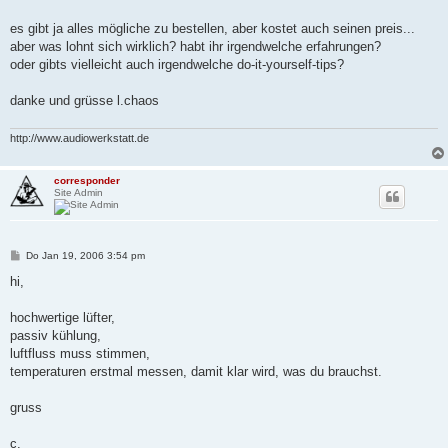
es gibt ja alles mögliche zu bestellen, aber kostet auch seinen preis...
aber was lohnt sich wirklich? habt ihr irgendwelche erfahrungen?
oder gibts vielleicht auch irgendwelche do-it-yourself-tips?
danke und grüsse l.chaos
http://www.audiowerkstatt.de
corresponder
Site Admin
B
Do Jan 19, 2006 3:54 pm
e
i
hi,
t
r
a
hochwertige lüfter,
g
passiv kühlung,
luftfluss muss stimmen,
temperaturen erstmal messen, damit klar wird, was du brauchst.
gruss
c.