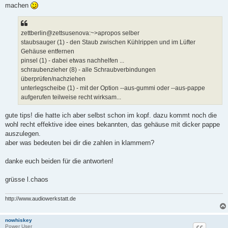
machen
zettberlin@zettsusenova:~>apropos selber
staubsauger (1) - den Staub zwischen Kühlrippen und im Lüfter
Gehäuse entfernen
pinsel (1) - dabei etwas nachhelfen ...
schraubenzieher (8) - alle Schraubverbindungen
überprüfen/nachziehen
unterlegscheibe (1) - mit der Option --aus-gummi oder --aus-pappe
aufgerufen teilweise recht wirksam...
gute tips! die hatte ich aber selbst schon im kopf. dazu kommt noch die
wohl recht effektive idee eines bekannten, das gehäuse mit dicker pappe
auszulegen.
aber was bedeuten bei dir die zahlen in klammern?
danke euch beiden für die antworten!
grüsse l.chaos
http://www.audiowerkstatt.de
nowhiskey
Power User