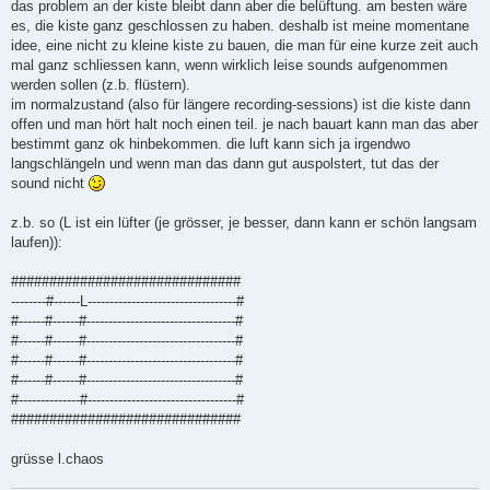
das problem an der kiste bleibt dann aber die belüftung. am besten wäre
es, die kiste ganz geschlossen zu haben. deshalb ist meine momentane
idee, eine nicht zu kleine kiste zu bauen, die man für eine kurze zeit auch
mal ganz schliessen kann, wenn wirklich leise sounds aufgenommen
werden sollen (z.b. flüstern).
im normalzustand (also für längere recording-sessions) ist die kiste dann
offen und man hört halt noch einen teil. je nach bauart kann man das aber
bestimmt ganz ok hinbekommen. die luft kann sich ja irgendwo
langschlängeln und wenn man das dann gut auspolstert, tut das der
sound nicht
z.b. so (L ist ein lüfter (je grösser, je besser, dann kann er schön langsam
laufen)):
##############################
--------#------L----------------------------------#
#------#------#----------------------------------#
#------#------#----------------------------------#
#------#------#----------------------------------#
#------#------#----------------------------------#
#--------------#----------------------------------#
##############################
grüsse l.chaos