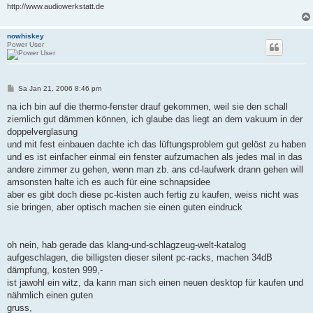
http://www.audiowerkstatt.de
nowhiskey
Power User
B
Sa Jan 21, 2006 8:46 pm
e
i
na ich bin auf die thermo-fenster drauf gekommen, weil sie den schall
t
ziemlich gut dämmen können, ich glaube das liegt an dem vakuum in der
r
a
doppelverglasung
g
und mit fest einbauen dachte ich das lüftungsproblem gut gelöst zu haben
und es ist einfacher einmal ein fenster aufzumachen als jedes mal in das
andere zimmer zu gehen, wenn man zb. ans cd-laufwerk drann gehen will
amsonsten halte ich es auch für eine schnapsidee
aber es gibt doch diese pc-kisten auch fertig zu kaufen, weiss nicht was
sie bringen, aber optisch machen sie einen guten eindruck
oh nein, hab gerade das klang-und-schlagzeug-welt-katalog
aufgeschlagen, die billigsten dieser silent pc-racks, machen 34dB
dämpfung, kosten 999,-
ist jawohl ein witz, da kann man sich einen neuen desktop für kaufen und
nähmlich einen guten
gruss,