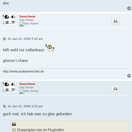
doc
linuxchaos
Site Admin
B
So Jan 22, 2006 2:43 am
e
i
t
hilft wohl nur selberbaun
r
a
g
grüsse l.chaos
http://www.audiowerkstatt.de
linuxchaos
Site Admin
B
So Jan 22, 2006 3:25 pm
e
i
guck mal, ich hab was zu glas gefunden:
t
r
a
g
21 Doppelglas wie im Flughafen