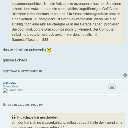
zusammengedrückt. Um ein Vakuum zu erzeugen bräuchten Sie einen
erheblichen Aufwand und ein sehr stabiles, kugelförmiges Gefäß, die
Bildröhre Ihres Monitors ist so eins. Ein Schallschluckgehäuse ähnlich
einer kleinen Taucherglocke ist eventuell vorstellbar. Wenn Sie also
zufällig noch eine alte Taucherglocke in der Garage haben, probieren
Sie doch mal, ob die Druckpumpe noch funktioniert. Der Computer
selbst muß trotz Unterdruck gekühlt werden, notfalls mit
Sauerstoffflaschen. $$$
das wird mir zu aufwendig
grüsse l.chaos
http://www.audiowerkstatt.de
zettberlin
Power User
B
So Jan 22, 2006 10:29 pm
e
i
t
linuxchaos hat geschrieben:
r
a
d.h. der hat sich ne wasserkühlung selbst gebaut? hatte der irgend eine
g
anleitung aus dem www oder so ?