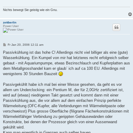
Nichts bewegt Sie geistig wie ein Gnu.
zettberlin
Power User
B
Fr Jan 20, 2006 12:11 am
e
i
Passivkühlung ist das hohe C! Allerdings nicht viel billiger als eine (gute)
t
Wasserkühlung. Ein Kumpel von mir hat letzteres recht erfolgreich selber
r
a
gebaut - mit Aquariumpumpe, etwas Bezinschlauch und Kupferplatten aus
g
dem Metallgrosshandel kam er glaub´ ich auf ca 100 EU. Allerdings mit
wenigstens 30 Stunden Bauzeit
Passivgekühlt habe ich mal bei einer Messe gesehen, da geht es vor
allem um Underclocking: ein Pentium M, der für 2,0GHz zertifiziert ist,
wird auf (etwas) niedrigeren Takt gesetzt und kommt dann mit einer
Passivkühlung aus, die vor allem auf dem einfachen Prinzip perfekte
Wärmeleitung (OFC-Kupfer, alle Verbindungen mit Wärmeleitpaste oder
verschweisst) Plus grosse Oberfläche (filigrane Fächerkonstruktionen mit
Wärmeleitfähiger Verbindung zu gerippten Gehäusewänden oder
Konstrukte, bei denen der Prozessor gleich von einer Aussenwand
gekühlt wird.
Kann man eigentlich in Grenzen auch selber bauen...