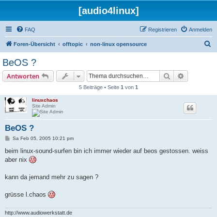
[audio4linux]
FAQ
Registrieren
Anmelden
S
Foren-Übersicht
offtopic
non-linux opensource
u
BeOS ?
c
Suche
Erweiterte
Antworten
h
5 Beiträge • Seite
1
von
1
e
linuxchaos
Site Admin
BeOS ?
B
Sa Feb 05, 2005 10:21 pm
e
i
beim linux-sound-surfen bin ich immer wieder auf beos gestossen. weiss
t
aber nix
r
a
g
kann da jemand mehr zu sagen ?
grüsse l.chaos
http://www.audiowerkstatt.de