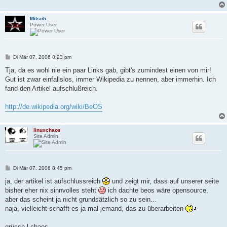
Mitsch
Power User
B
Di Mär 07, 2006 8:23 pm
e
i
Tja, da es wohl nie ein paar Links gab, gibt's zumindest einen von mir!
t
Gut ist zwar einfallslos, immer Wikipedia zu nennen, aber immerhin. Ich
r
a
fand den Artikel aufschlußreich.
g
http://de.wikipedia.org/wiki/BeOS
linuxchaos
Site Admin
B
Di Mär 07, 2006 8:45 pm
e
i
ja, der artikel ist aufschlussreich
und zeigt mir, dass auf unserer seite
t
bisher eher nix sinnvolles steht
ich dachte beos wäre opensource,
r
a
aber das scheint ja nicht grundsätzlich so zu sein...
g
naja, vielleicht schafft es ja mal jemand, das zu überarbeiten
grüsse l.chaos