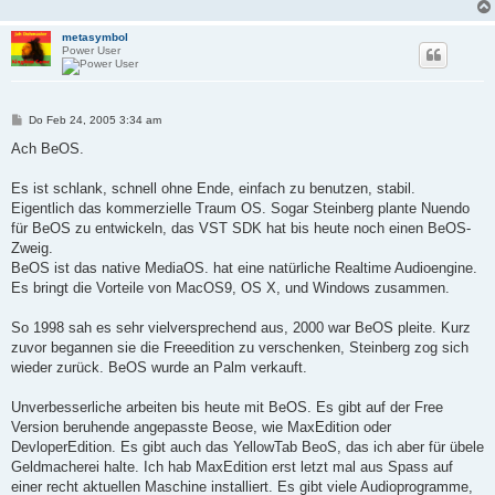
metasymbol
Power User
B
Do Feb 24, 2005 3:34 am
e
i
Ach BeOS.
t
r
a
Es ist schlank, schnell ohne Ende, einfach zu benutzen, stabil.
g
Eigentlich das kommerzielle Traum OS. Sogar Steinberg plante Nuendo
für BeOS zu entwickeln, das VST SDK hat bis heute noch einen BeOS-
Zweig.
BeOS ist das native MediaOS. hat eine natürliche Realtime Audioengine.
Es bringt die Vorteile von MacOS9, OS X, und Windows zusammen.
So 1998 sah es sehr vielversprechend aus, 2000 war BeOS pleite. Kurz
zuvor begannen sie die Freeedition zu verschenken, Steinberg zog sich
wieder zurück. BeOS wurde an Palm verkauft.
Unverbesserliche arbeiten bis heute mit BeOS. Es gibt auf der Free
Version beruhende angepasste Beose, wie MaxEdition oder
DevloperEdition. Es gibt auch das YellowTab BeoS, das ich aber für übele
Geldmacherei halte. Ich hab MaxEdition erst letzt mal aus Spass auf
einer recht aktuellen Maschine installiert. Es gibt viele Audioprogramme,