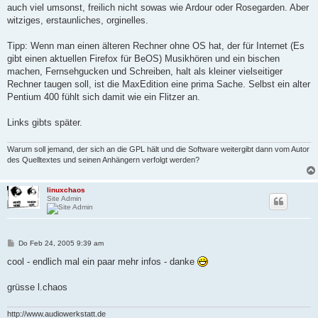
auch viel umsonst, freilich nicht sowas wie Ardour oder Rosegarden. Aber
witziges, erstaunliches, orginelles.
Tipp: Wenn man einen älteren Rechner ohne OS hat, der für Internet (Es
gibt einen aktuellen Firefox für BeOS) Musikhören und ein bischen
machen, Fernsehgucken und Schreiben, halt als kleiner vielseitiger
Rechner taugen soll, ist die MaxEdition eine prima Sache. Selbst ein alter
Pentium 400 fühlt sich damit wie ein Flitzer an.
Links gibts später.
Warum soll jemand, der sich an die GPL hält und die Software weitergibt dann vom Autor
des Quelltextes und seinen Anhängern verfolgt werden?
linuxchaos
Site Admin
B
Do Feb 24, 2005 9:39 am
e
i
cool - endlich mal ein paar mehr infos - danke
t
r
a
grüsse l.chaos
g
http://www.audiowerkstatt.de