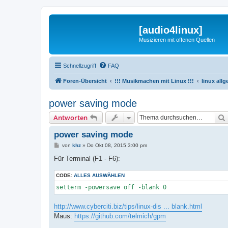
[audio4linux]
Musizieren mit offenen Quellen
Schnellzugriff
FAQ
Foren-Übersicht
!!! Musikmachen mit Linux !!!
linux all
power saving mode
Antworten
power saving mode
B
von
khz
»
Do Okt 08, 2015 3:00 pm
e
i
Für Terminal (F1 - F6):
t
r
CODE:
a
ALLES AUSWÄHLEN
g
setterm -powersave off -blank 0
http://www.cyberciti.biz/tips/linux-dis ... blank.html
Maus:
https://github.com/telmich/gpm