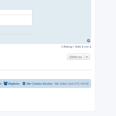
N
a
1 Beitrag • Seite
1
von
1
c
h
o
Gehe zu
b
e
n
m
Mitglieder
Alle Cookies löschen
Alle Zeiten sind
UTC+01:00