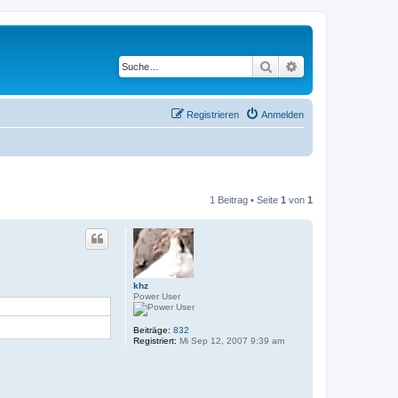
Suche
Erweiterte Suche
Registrieren
Anmelden
1 Beitrag • Seite
1
von
1
khz
Power User
Beiträge:
832
Registriert:
Mi Sep 12, 2007 9:39 am