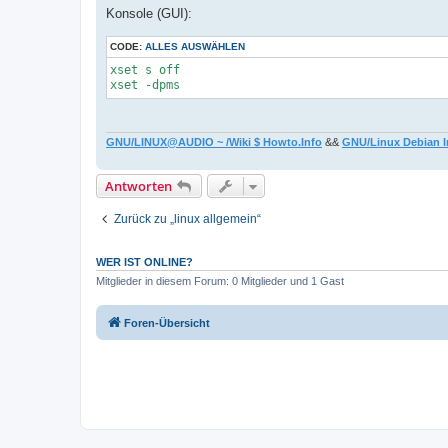
Konsole (GUI):
CODE:
ALLES AUSWÄHLEN
xset s off

xset -dpms
GNU/LINUX@AUDIO ~ /Wiki $ Howto.Info
&&
GNU/Linux Debian I
Antworten
Zurück zu „linux allgemein“
WER IST ONLINE?
Mitglieder in diesem Forum: 0 Mitglieder und 1 Gast
Foren-Übersicht