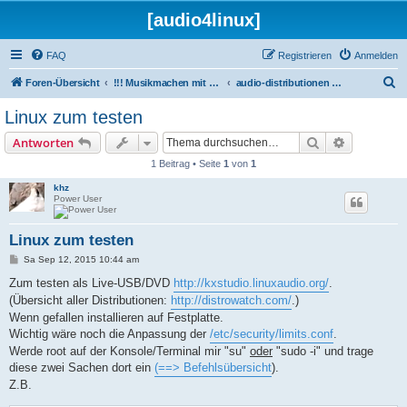
[audio4linux]
FAQ
Registrieren
Anmelden
S
Foren-Übersicht
!!! Musikmachen mit Linux !!!
audio-distributionen & co
u
Linux zum testen
c
Suche
Erweiterte
Antworten
h
1 Beitrag • Seite
1
von
1
e
khz
Power User
Linux zum testen
B
Sa Sep 12, 2015 10:44 am
e
i
Zum testen als Live-USB/DVD
http://kxstudio.linuxaudio.org/
.
t
(Übersicht aller Distributionen:
http://distrowatch.com/
.)
r
a
Wenn gefallen installieren auf Festplatte.
g
Wichtig wäre noch die Anpassung der
/etc/security/limits.conf
.
Werde root auf der Konsole/Terminal mir "su"
oder
"sudo -i" und trage
diese zwei Sachen dort ein
(==> Befehlsübersicht
).
Z.B.