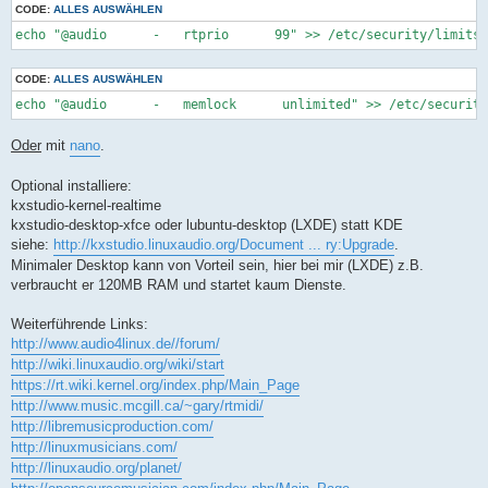
CODE:
ALLES AUSWÄHLEN
echo "@audio      -   rtprio      99" >> /etc/security/limits.
CODE:
ALLES AUSWÄHLEN
echo "@audio      -   memlock      unlimited" >> /etc/security
Oder
mit
nano
.
Optional installiere:
kxstudio-kernel-realtime
kxstudio-desktop-xfce oder lubuntu-desktop (LXDE) statt KDE
siehe:
http://kxstudio.linuxaudio.org/Document ... ry:Upgrade
.
Minimaler Desktop kann von Vorteil sein, hier bei mir (LXDE) z.B.
verbraucht er 120MB RAM und startet kaum Dienste.
Weiterführende Links:
http://www.audio4linux.de//forum/
http://wiki.linuxaudio.org/wiki/start
https://rt.wiki.kernel.org/index.php/Main_Page
http://www.music.mcgill.ca/~gary/rtmidi/
http://libremusicproduction.com/
http://linuxmusicians.com/
http://linuxaudio.org/planet/