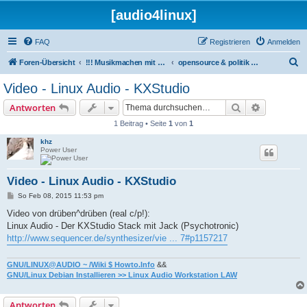
[audio4linux]
FAQ
Registrieren
Anmelden
S
Foren-Übersicht
!!! Musikmachen mit Linux !!!
opensource & politik & musik
u
Video - Linux Audio - KXStudio
c
Suche
Erweiterte
Antworten
h
1 Beitrag • Seite
1
von
1
e
khz
Power User
Video - Linux Audio - KXStudio
B
So Feb 08, 2015 11:53 pm
e
i
Video von drüben^drüben (real c/p!):
t
Linux Audio - Der KXStudio Stack mit Jack (Psychotronic)
r
a
http://www.sequencer.de/synthesizer/vie ... 7#p1157217
g
GNU/LINUX@AUDIO ~ /Wiki $ Howto.Info
&&
GNU/Linux Debian Installieren >> Linux Audio Workstation LAW
Antworten