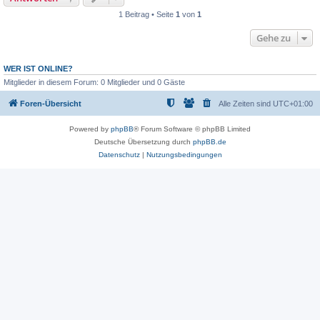
1 Beitrag • Seite
1
von
1
Gehe zu
WER IST ONLINE?
Mitglieder in diesem Forum: 0 Mitglieder und 0 Gäste
Foren-Übersicht
Alle Zeiten sind
UTC+01:00
Powered by
phpBB
® Forum Software © phpBB Limited
Deutsche Übersetzung durch
phpBB.de
Datenschutz
|
Nutzungsbedingungen