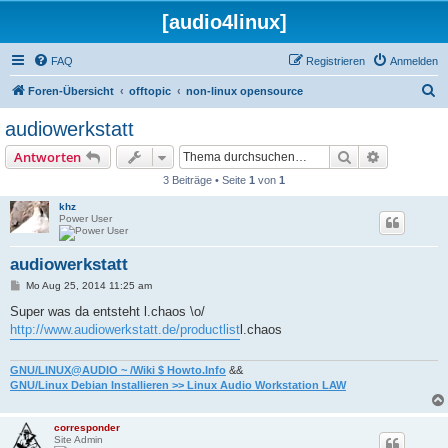
[audio4linux]
FAQ
Registrieren
Anmelden
S
Foren-Übersicht
offtopic
non-linux opensource
u
audiowerkstatt
c
Suche
Erweiterte
Antworten
h
3 Beiträge • Seite
1
von
1
e
khz
Power User
audiowerkstatt
B
Mo Aug 25, 2014 11:25 am
e
i
Super was da entsteht l.chaos \o/
t
http://www.audiowerkstatt.de/productlist
l.chaos
r
a
g
GNU/LINUX@AUDIO ~ /Wiki $ Howto.Info
&&
GNU/Linux Debian Installieren >> Linux Audio Workstation LAW
corresponder
Site Admin