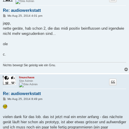
Re: audiowerkstatt
B
Mo Aug 25, 2014 4:01 pm
e
i
japp,
t
nette geräte, hab schon 2, die das midi positiv beinflussen und irgendwie
r
a
nicht mehr wegzudenken sind...
g
ole
c.
Nichts bewegt Sie geistig wie ein Gnu.
linuxchaos
Site Admin
Re: audiowerkstatt
B
Mo Aug 25, 2014 8:49 pm
e
i
t
r
a
vielen dank für das lob. das ist jetzt mal ein erster anfang - das nächste
g
gerät läuft hier schon als prototyp, ist aber etwas grösser und aufwendiger
und ich muss noch ein paar teile fertig programmieren (ein paar