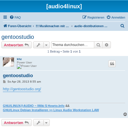
[audio4linux]
FAQ
Registrieren
Anmelden
S
Foren-Übersicht
!!! Musikmachen mit Linux !!!
audio-distributionen & co
u
gentoostudio
c
Suche
Erweiterte
Antworten
h
1 Beitrag • Seite
1
von
1
e
khz
Power User
gentoostudio
B
So Apr 28, 2013 8:55 am
e
i
http://gentoostudio.org/
t
r
a
g
GNU/LINUX@AUDIO ~ /Wiki $ Howto.Info
&&
GNU/Linux Debian Installieren >> Linux Audio Workstation LAW
Antworten