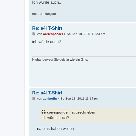
Ich würde auch...
nostrum fungitur
Re: a4l T-Shirt
B
von
corresponder
»
So Sep 18, 2011 12:23 pm
e
i
ich würde auch?
t
r
a
g
Nichts bewegt Sie geistig wie ein Gnu.
Re: a4l T-Shirt
B
von
zettberlin
»
So Sep 18, 2011 11:14 pm
e
i
t
corresponder hat geschrieben:
r
a
ich würde auch?
g
... na eins haben wollen.