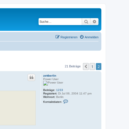
Suche
Erweiterte Suche
Registrieren
Anmelden
1
2
Vorherige
21 Beiträge
zettberlin
Power User
Beiträge:
1233
Registriert:
Di Jul 06, 2004 11:47 pm
Wohnort:
Berlin
K
Kontaktdaten:
o
n
t
a
k
t
d
a