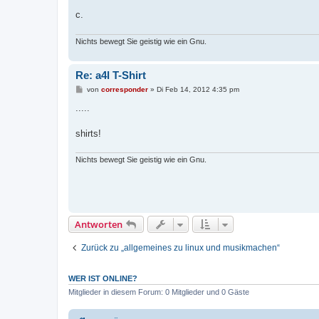
c.
Nichts bewegt Sie geistig wie ein Gnu.
Re: a4l T-Shirt
B
von
corresponder
»
Di Feb 14, 2012 4:35 pm
e
i
.....
t
r
a
shirts!
g
Nichts bewegt Sie geistig wie ein Gnu.
Antworten
Zurück zu „allgemeines zu linux und musikmachen“
WER IST ONLINE?
Mitglieder in diesem Forum: 0 Mitglieder und 0 Gäste