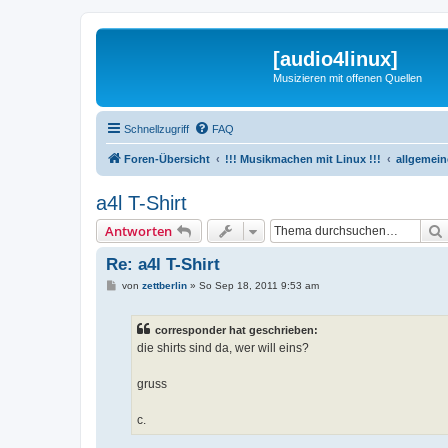
[audio4linux]
Musizieren mit offenen Quellen
Schnellzugriff
FAQ
Foren-Übersicht
!!! Musikmachen mit Linux !!!
allgemei
a4l T-Shirt
Antworten
Re: a4l T-Shirt
B
von
zettberlin
»
So Sep 18, 2011 9:53 am
e
i
t
corresponder hat geschrieben:
r
a
die shirts sind da, wer will eins?
g
gruss
c.