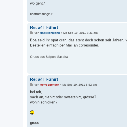
wo geht?
nostrum fungitur
Re: a4l T-Shirt
B
von
ungleichklang
»
Mo Sep 19, 2011 8:31 am
e
i
Boa seid Ihr spät dran, das steht doch schon seit Jahren, 
t
Bestellen einfach per Mail an corresonder.
r
a
g
Gruss aus Belgien, Sascha
Re: a4l T-Shirt
B
von
corresponder
»
Mo Sep 19, 2011 8:52 am
e
i
bei mir,
t
sach an, t-shirt oder sweatshirt, grösse?
r
a
wohin schicken?
g
gruss