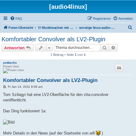
[audio4linux]
FAQ
Registrieren
Anmelden
S
Foren-Übersicht
!!! Musikmachen mit Linux !!!
sonstige linux-audio-programme
u
Komfortabler Convolver als LV2-Plugin
c
Suche
Erweiterte
Antworten
h
1 Beitrag • Seite
1
von
1
e
zettberlin
Power User
Komfortabler Convolver als LV2-Plugin
B
Fr Jan 14, 2011 9:08 am
e
i
Tom Szilagyi hat eine LV2-Oberfläche für den zita-convolver
t
veröffentlicht.
r
a
g
Das Ding funktioniert 1a:
Mehr Details in den News (auf der Startseite von a4l
)