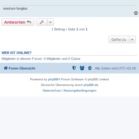
nostrum fungitur
Antworten
1 Beitrag • Seite
1
von
1
Gehe zu
WER IST ONLINE?
Mitglieder in diesem Forum: 0 Mitglieder und 0 Gäste
Foren-Übersicht
Alle Zeiten sind
UTC+01:00
Powered by
phpBB
® Forum Software © phpBB Limited
Deutsche Übersetzung durch
phpBB.de
Datenschutz
|
Nutzungsbedingungen