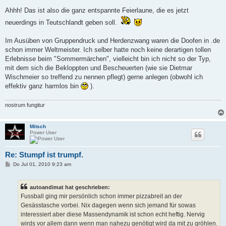
Ahhh! Das ist also die ganz entspannte Feierlaune, die es jetzt
neuerdings in Teutschlandt geben soll.
Im Ausüben von Gruppendruck und Herdenzwang waren die Doofen in .de
schon immer Weltmeister. Ich selber hatte noch keine derartigen tollen
Erlebnisse beim "Sommermärchen", vielleicht bin ich nicht so der Typ,
mit dem sich die Bekloppten und Bescheuerten (wie sie Dietmar
Wischmeier so treffend zu nennen pflegt) gerne anlegen (obwohl ich
effektiv ganz harmlos bin
).
nostrum fungitur
Mitsch
Power User
Re: Stumpf ist trumpf.
B
Do Jul 01, 2010 9:23 am
e
i
t
autoandimat hat geschrieben:
r
a
Fussball ging mir persönlich schon immer pizzabreit an der
g
Gesässtasche vorbei. Nix dagegen wenn sich jemand für sowas
interessiert aber diese Massendynamik ist schon echt heftig. Nervig
wirds vor allem dann wenn man nahezu genötigt wird da mit zu gröhlen.