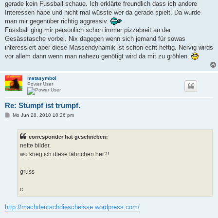
gerade kein Fussball schaue. Ich erklärte freundlich dass ich andere
Interessen habe und nicht mal wüsste wer da gerade spielt. Da wurde
man mir gegenüber richtig aggressiv.
Fussball ging mir persönlich schon immer pizzabreit an der
Gesässtasche vorbei. Nix dagegen wenn sich jemand für sowas
interessiert aber diese Massendynamik ist schon echt heftig. Nervig wirds
vor allem dann wenn man nahezu genötigt wird da mit zu gröhlen.
metasymbol
Power User
Re: Stumpf ist trumpf.
B
Mo Jun 28, 2010 10:26 pm
e
i
t
corresponder hat geschrieben:
r
a
nette bilder,
g
wo krieg ich diese fähnchen her?!
gruss
c.
http://machdeutschdiescheisse.wordpress.com/