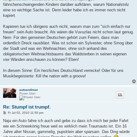
fähnchenschwingenden Kindern darüber aufklären, warum Nationalstolz
eine so wichtige Sache ist. Denn leider habe ich es immer noch nicht
kapiert.
Kapieren tue ich übrigens auch nicht, warum man zum "sich einfach nur
freuen" sein Auto braucht. Als wären die Vuvuzlas nicht schon laut genug.
Nein: Für den gemeinen Deutschen gehört zum Feiern, dass man
ordentlich Dreck rausbläst. Was ist schon ein Sylvester, ohne Smog über
der Stadt und was ein Weihnachten, ohne sich anhand des
obligatorischen Weihnachtsbaums das Waldsterben in seinen eigenen
vier Wänden anschauen zu können? Eben!
In diesem Sinne: Ein herzliches Deutschland verrecke! Oder für uns
Musikbegeisterte: Kill the nation with a groove!
autoandimat
Power User
Re: Stumpf ist trumpf.
B
Fr Jul 02, 2010 11:50 pm
e
i
Naja ein Auto fahre ich auch und gebe zu dass ich mich bei jeder Fahrt
t
wie ein Schneekönig freue weil es wirklich mein Traumauto ist. Ein 16
r
a
Jahre alter Nissan, gammelig, pupsklein aber sparsam. Das Ding würde
g