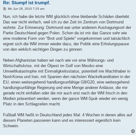
Re: Stumpf ist trumpf.
B
Mo Jun 28, 2010 7:25 am
e
i
Nun, ich habe die letzte WM glücklich ohne bleibende Schäden überlebt.
t
Das war nicht einfach, weil ich zu der Zeit im Zentrum von Dortmund
r
a
wohnte. Zur Erinnerung: Dortmund war unter anderem Austragungsort der
g
Partie Deutschland gegen Polen. Schon da ist mir das Ganze sehr wie
eine moderne Form von "Brot und Spiele" vorgekommen und tatsächlich
eignet sich die WM immer wieder dazu, der Politik eine Erholungspause
von den wirklich wichtigen Dingen zu gönnen:
Neben Afghanistan haben wir nach wie vor eine Währungs- und
Wirtschaftskrise, mit der Ölpest im Golf von Mexiko eine
Umweltkatastrophe mit Einmaligkeitsstatus, potentiell irre Machthaber in
Nord-Korea und Iran, mit Spanien den nächsten Wackelkanditaten in der
EU, einen weitesgehend handlungsunfähige G8/G20, eine weitesgehend
handlungsunfähige Regierung und eine Menge anderer Anlässe, die mir
gerade nicht einfallen oder die mir auch erst nach der WM frisch in den
Medien präsentiert werden, wenn der ganze WM-Spuk wieder ein wenig
Platz in den Schlagzeilen macht.
Fußball WM heißt in Deutschland jedes Mal: 4 Wochen in denen alles auf
diesem Planeten passieren kann und es interessiert eigentlich kein
Schwein.