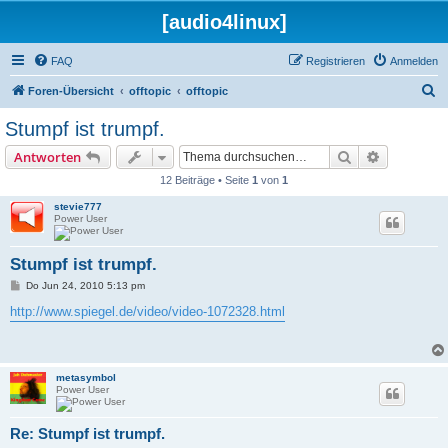
[audio4linux]
FAQ
Registrieren
Anmelden
S
Foren-Übersicht
offtopic
offtopic
u
Stumpf ist trumpf.
c
Suche
Erweiterte
Antworten
h
12 Beiträge • Seite
1
von
1
e
stevie777
Power User
Stumpf ist trumpf.
B
Do Jun 24, 2010 5:13 pm
e
i
http://www.spiegel.de/video/video-1072328.html
t
r
a
g
metasymbol
Power User
Re: Stumpf ist trumpf.