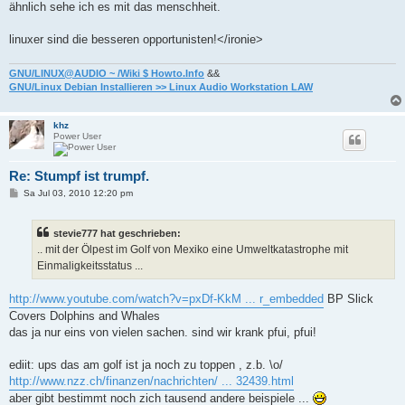
ähnlich sehe ich es mit das menschheit.
linuxer sind die besseren opportunisten!</ironie>
GNU/LINUX@AUDIO ~ /Wiki $ Howto.Info
&&
GNU/Linux Debian Installieren >> Linux Audio Workstation LAW
khz
Power User
Re: Stumpf ist trumpf.
B
Sa Jul 03, 2010 12:20 pm
e
i
t
stevie777 hat geschrieben:
r
a
.. mit der Ölpest im Golf von Mexiko eine Umweltkatastrophe mit
g
Einmaligkeitsstatus ...
http://www.youtube.com/watch?v=pxDf-KkM ... r_embedded
BP Slick
Covers Dolphins and Whales
das ja nur eins von vielen sachen. sind wir krank pfui, pfui!
ediit: ups das am golf ist ja noch zu toppen , z.b. \o/
http://www.nzz.ch/finanzen/nachrichten/ ... 32439.html
aber gibt bestimmt noch zich tausend andere beispiele ...