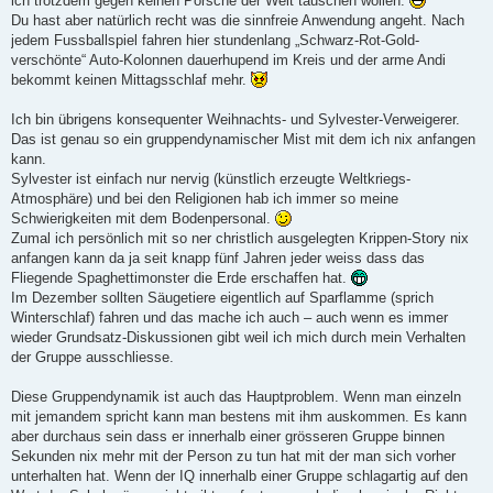
ich trotzdem gegen keinen Porsche der Welt tauschen wollen.
Du hast aber natürlich recht was die sinnfreie Anwendung angeht. Nach
jedem Fussballspiel fahren hier stundenlang „Schwarz-Rot-Gold-
verschönte“ Auto-Kolonnen dauerhupend im Kreis und der arme Andi
bekommt keinen Mittagsschlaf mehr.
Ich bin übrigens konsequenter Weihnachts- und Sylvester-Verweigerer.
Das ist genau so ein gruppendynamischer Mist mit dem ich nix anfangen
kann.
Sylvester ist einfach nur nervig (künstlich erzeugte Weltkriegs-
Atmosphäre) und bei den Religionen hab ich immer so meine
Schwierigkeiten mit dem Bodenpersonal.
Zumal ich persönlich mit so ner christlich ausgelegten Krippen-Story nix
anfangen kann da ja seit knapp fünf Jahren jeder weiss dass das
Fliegende Spaghettimonster die Erde erschaffen hat.
Im Dezember sollten Säugetiere eigentlich auf Sparflamme (sprich
Winterschlaf) fahren und das mache ich auch – auch wenn es immer
wieder Grundsatz-Diskussionen gibt weil ich mich durch mein Verhalten
der Gruppe ausschliesse.
Diese Gruppendynamik ist auch das Hauptproblem. Wenn man einzeln
mit jemandem spricht kann man bestens mit ihm auskommen. Es kann
aber durchaus sein dass er innerhalb einer grösseren Gruppe binnen
Sekunden nix mehr mit der Person zu tun hat mit der man sich vorher
unterhalten hat. Wenn der IQ innerhalb einer Gruppe schlagartig auf den