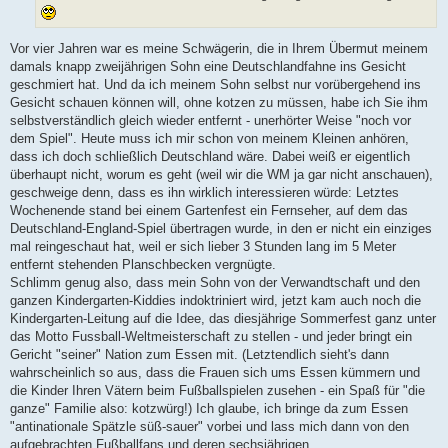
Vor vier Jahren war es meine Schwägerin, die in Ihrem Übermut meinem
damals knapp zweijährigen Sohn eine Deutschlandfahne ins Gesicht
geschmiert hat. Und da ich meinem Sohn selbst nur vorübergehend ins
Gesicht schauen können will, ohne kotzen zu müssen, habe ich Sie ihm
selbstverständlich gleich wieder entfernt - unerhörter Weise "noch vor
dem Spiel". Heute muss ich mir schon von meinem Kleinen anhören,
dass ich doch schließlich Deutschland wäre. Dabei weiß er eigentlich
überhaupt nicht, worum es geht (weil wir die WM ja gar nicht anschauen),
geschweige denn, dass es ihn wirklich interessieren würde: Letztes
Wochenende stand bei einem Gartenfest ein Fernseher, auf dem das
Deutschland-England-Spiel übertragen wurde, in den er nicht ein einziges
mal reingeschaut hat, weil er sich lieber 3 Stunden lang im 5 Meter
entfernt stehenden Planschbecken vergnügte.
Schlimm genug also, dass mein Sohn von der Verwandtschaft und den
ganzen Kindergarten-Kiddies indoktriniert wird, jetzt kam auch noch die
Kindergarten-Leitung auf die Idee, das diesjährige Sommerfest ganz unter
das Motto Fussball-Weltmeisterschaft zu stellen - und jeder bringt ein
Gericht "seiner" Nation zum Essen mit. (Letztendlich sieht's dann
wahrscheinlich so aus, dass die Frauen sich ums Essen kümmern und
die Kinder Ihren Vätern beim Fußballspielen zusehen - ein Spaß für "die
ganze" Familie also: kotzwürg!) Ich glaube, ich bringe da zum Essen
"antinationale Spätzle süß-sauer" vorbei und lass mich dann von den
aufgebrachten Fußballfans und deren sechsjährigen