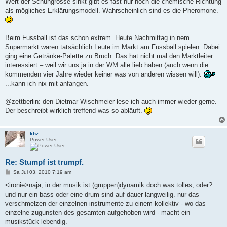
Wert der Schuhgrösse sinkt gibt es fast nur noch die chemische Richtung
als mögliches Erklärungsmodell. Wahrscheinlich sind es die Pheromone.
Beim Fussball ist das schon extrem. Heute Nachmittag in nem
Supermarkt waren tatsächlich Leute im Markt am Fussball spielen. Dabei
ging eine Getränke-Palette zu Bruch. Das hat nicht mal den Marktleiter
interessiert – weil wir uns ja in der WM alle lieb haben (auch wenn die
kommenden vier Jahre wieder keiner was von anderen wissen will).
...kann ich nix mit anfangen.
@zettberlin: den Dietmar Wischmeier lese ich auch immer wieder gerne.
Der beschreibt wirklich treffend was so abläuft.
khz
Power User
Re: Stumpf ist trumpf.
B
Sa Jul 03, 2010 7:19 am
e
i
<ironie>naja, in der musik ist (gruppen)dynamik doch was tolles, oder?
t
und nur ein bass oder eine drum sind auf dauer langweilig. nur das
r
a
verschmelzen der einzelnen instrumente zu einem kollektiv - wo das
g
einzelne zugunsten des gesamten aufgehoben wird - macht ein
musikstück lebendig.