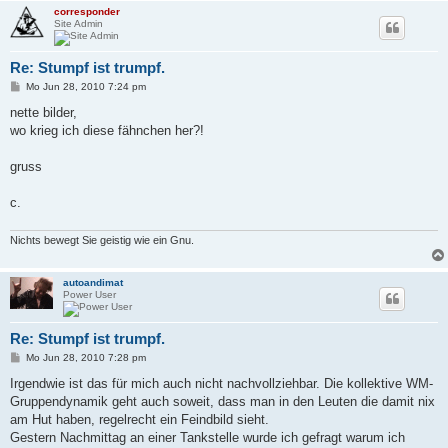
corresponder
Site Admin
Re: Stumpf ist trumpf.
B
Mo Jun 28, 2010 7:24 pm
e
i
nette bilder,
t
wo krieg ich diese fähnchen her?!
r
a
g
gruss
c.
Nichts bewegt Sie geistig wie ein Gnu.
autoandimat
Power User
Re: Stumpf ist trumpf.
B
Mo Jun 28, 2010 7:28 pm
e
i
Irgendwie ist das für mich auch nicht nachvollziehbar. Die kollektive WM-
t
Gruppendynamik geht auch soweit, dass man in den Leuten die damit nix
r
a
am Hut haben, regelrecht ein Feindbild sieht.
g
Gestern Nachmittag an einer Tankstelle wurde ich gefragt warum ich