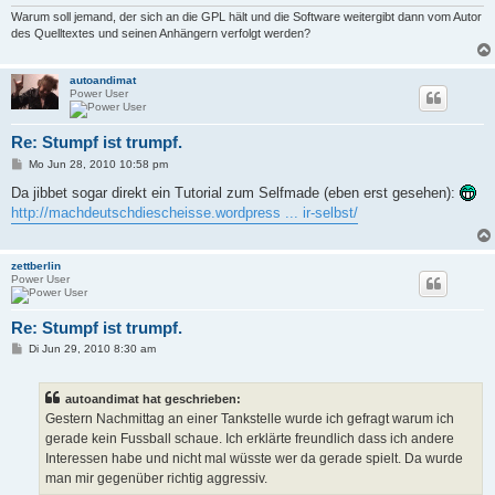
Warum soll jemand, der sich an die GPL hält und die Software weitergibt dann vom Autor
des Quelltextes und seinen Anhängern verfolgt werden?
autoandimat
Power User
Re: Stumpf ist trumpf.
B
Mo Jun 28, 2010 10:58 pm
e
i
Da jibbet sogar direkt ein Tutorial zum Selfmade (eben erst gesehen):
t
http://machdeutschdiescheisse.wordpress ... ir-selbst/
r
a
g
zettberlin
Power User
Re: Stumpf ist trumpf.
B
Di Jun 29, 2010 8:30 am
e
i
t
autoandimat hat geschrieben:
r
a
Gestern Nachmittag an einer Tankstelle wurde ich gefragt warum ich
g
gerade kein Fussball schaue. Ich erklärte freundlich dass ich andere
Interessen habe und nicht mal wüsste wer da gerade spielt. Da wurde
man mir gegenüber richtig aggressiv.