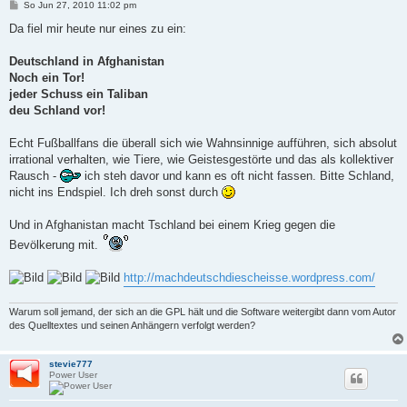
B
So Jun 27, 2010 11:02 pm
e
i
Da fiel mir heute nur eines zu ein:
t
r
a
Deutschland in Afghanistan
g
Noch ein Tor!
jeder Schuss ein Taliban
deu Schland vor!
Echt Fußballfans die überall sich wie Wahnsinnige aufführen, sich absolut
irrational verhalten, wie Tiere, wie Geistesgestörte und das als kollektiver
Rausch -
ich steh davor und kann es oft nicht fassen. Bitte Schland,
nicht ins Endspiel. Ich dreh sonst durch
Und in Afghanistan macht Tschland bei einem Krieg gegen die
Bevölkerung mit.
http://machdeutschdiescheisse.wordpress.com/
Warum soll jemand, der sich an die GPL hält und die Software weitergibt dann vom Autor
des Quelltextes und seinen Anhängern verfolgt werden?
stevie777
Power User