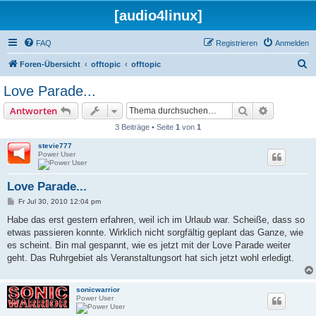
[audio4linux]
FAQ
Registrieren
Anmelden
S
Foren-Übersicht
offtopic
offtopic
u
Love Parade...
c
Suche
Erweiterte
Antworten
h
3 Beiträge • Seite
1
von
1
e
stevie777
Power User
Love Parade...
B
Fr Jul 30, 2010 12:04 pm
e
i
Habe das erst gestern erfahren, weil ich im Urlaub war. Scheiße, dass so
t
etwas passieren konnte. Wirklich nicht sorgfältig geplant das Ganze, wie
r
a
es scheint. Bin mal gespannt, wie es jetzt mit der Love Parade weiter
g
geht. Das Ruhrgebiet als Veranstaltungsort hat sich jetzt wohl erledigt.
sonicwarrior
Power User