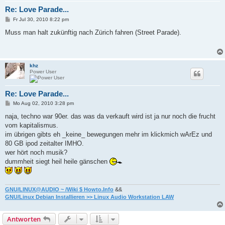
Re: Love Parade...
B
Fr Jul 30, 2010 8:22 pm
e
i
Muss man halt zukünftig nach Zürich fahren (Street Parade).
t
r
a
g
khz
Power User
Re: Love Parade...
B
Mo Aug 02, 2010 3:28 pm
e
i
naja, techno war 90er. das was da verkauft wird ist ja nur noch die frucht
t
vom kapitalismus.
r
a
im übrigen gibts eh _keine_ bewegungen mehr im klickmich wArEz und
g
80 GB ipod zeitalter IMHO.
wer hört noch musik?
dummheit siegt heil heile gänschen
GNU/LINUX@AUDIO ~ /Wiki $ Howto.Info
&&
GNU/Linux Debian Installieren >> Linux Audio Workstation LAW
Antworten