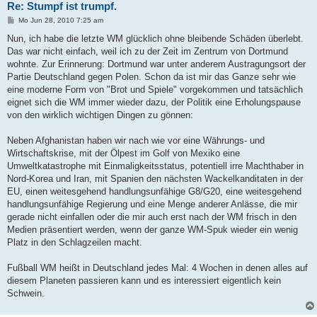
Re: Stumpf ist trumpf.
B
Mo Jun 28, 2010 7:25 am
e
i
Nun, ich habe die letzte WM glücklich ohne bleibende Schäden überlebt.
t
Das war nicht einfach, weil ich zu der Zeit im Zentrum von Dortmund
r
a
wohnte. Zur Erinnerung: Dortmund war unter anderem Austragungsort der
g
Partie Deutschland gegen Polen. Schon da ist mir das Ganze sehr wie
eine moderne Form von "Brot und Spiele" vorgekommen und tatsächlich
eignet sich die WM immer wieder dazu, der Politik eine Erholungspause
von den wirklich wichtigen Dingen zu gönnen:
Neben Afghanistan haben wir nach wie vor eine Währungs- und
Wirtschaftskrise, mit der Ölpest im Golf von Mexiko eine
Umweltkatastrophe mit Einmaligkeitsstatus, potentiell irre Machthaber in
Nord-Korea und Iran, mit Spanien den nächsten Wackelkanditaten in der
EU, einen weitesgehend handlungsunfähige G8/G20, eine weitesgehend
handlungsunfähige Regierung und eine Menge anderer Anlässe, die mir
gerade nicht einfallen oder die mir auch erst nach der WM frisch in den
Medien präsentiert werden, wenn der ganze WM-Spuk wieder ein wenig
Platz in den Schlagzeilen macht.
Fußball WM heißt in Deutschland jedes Mal: 4 Wochen in denen alles auf
diesem Planeten passieren kann und es interessiert eigentlich kein
Schwein.