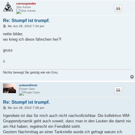
corresponder
Site Admin
Re: Stumpf ist trumpf.
B
Mo Jun 28, 2010 7:24 pm
e
i
nette bilder,
t
wo krieg ich diese fähnchen her?!
r
a
g
gruss
c.
Nichts bewegt Sie geistig wie ein Gnu.
autoandimat
Power User
Re: Stumpf ist trumpf.
B
Mo Jun 28, 2010 7:28 pm
e
i
Irgendwie ist das für mich auch nicht nachvollziehbar. Die kollektive WM-
t
Gruppendynamik geht auch soweit, dass man in den Leuten die damit nix
r
a
am Hut haben, regelrecht ein Feindbild sieht.
g
Gestern Nachmittag an einer Tankstelle wurde ich gefragt warum ich