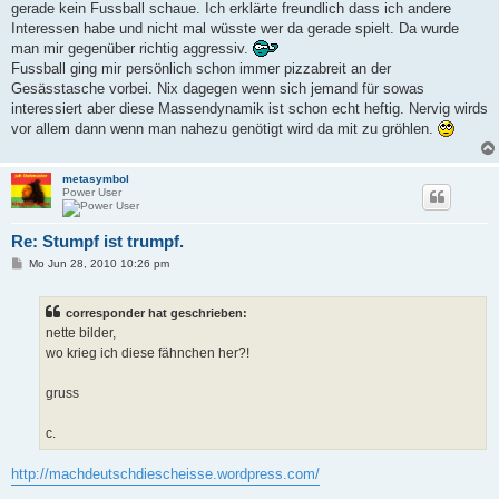
gerade kein Fussball schaue. Ich erklärte freundlich dass ich andere
Interessen habe und nicht mal wüsste wer da gerade spielt. Da wurde
man mir gegenüber richtig aggressiv.
Fussball ging mir persönlich schon immer pizzabreit an der
Gesässtasche vorbei. Nix dagegen wenn sich jemand für sowas
interessiert aber diese Massendynamik ist schon echt heftig. Nervig wirds
vor allem dann wenn man nahezu genötigt wird da mit zu gröhlen.
metasymbol
Power User
Re: Stumpf ist trumpf.
B
Mo Jun 28, 2010 10:26 pm
e
i
t
corresponder hat geschrieben:
r
a
nette bilder,
g
wo krieg ich diese fähnchen her?!
gruss
c.
http://machdeutschdiescheisse.wordpress.com/