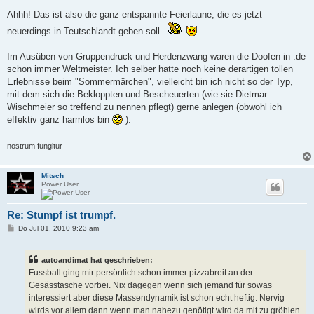
Ahhh! Das ist also die ganz entspannte Feierlaune, die es jetzt
neuerdings in Teutschlandt geben soll.
Im Ausüben von Gruppendruck und Herdenzwang waren die Doofen in .de
schon immer Weltmeister. Ich selber hatte noch keine derartigen tollen
Erlebnisse beim "Sommermärchen", vielleicht bin ich nicht so der Typ,
mit dem sich die Bekloppten und Bescheuerten (wie sie Dietmar
Wischmeier so treffend zu nennen pflegt) gerne anlegen (obwohl ich
effektiv ganz harmlos bin
).
nostrum fungitur
Mitsch
Power User
Re: Stumpf ist trumpf.
B
Do Jul 01, 2010 9:23 am
e
i
t
autoandimat hat geschrieben:
r
a
Fussball ging mir persönlich schon immer pizzabreit an der
g
Gesässtasche vorbei. Nix dagegen wenn sich jemand für sowas
interessiert aber diese Massendynamik ist schon echt heftig. Nervig
wirds vor allem dann wenn man nahezu genötigt wird da mit zu gröhlen.