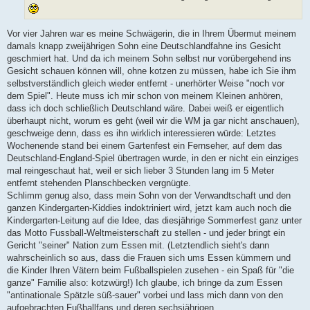
Vor vier Jahren war es meine Schwägerin, die in Ihrem Übermut meinem
damals knapp zweijährigen Sohn eine Deutschlandfahne ins Gesicht
geschmiert hat. Und da ich meinem Sohn selbst nur vorübergehend ins
Gesicht schauen können will, ohne kotzen zu müssen, habe ich Sie ihm
selbstverständlich gleich wieder entfernt - unerhörter Weise "noch vor
dem Spiel". Heute muss ich mir schon von meinem Kleinen anhören,
dass ich doch schließlich Deutschland wäre. Dabei weiß er eigentlich
überhaupt nicht, worum es geht (weil wir die WM ja gar nicht anschauen),
geschweige denn, dass es ihn wirklich interessieren würde: Letztes
Wochenende stand bei einem Gartenfest ein Fernseher, auf dem das
Deutschland-England-Spiel übertragen wurde, in den er nicht ein einziges
mal reingeschaut hat, weil er sich lieber 3 Stunden lang im 5 Meter
entfernt stehenden Planschbecken vergnügte.
Schlimm genug also, dass mein Sohn von der Verwandtschaft und den
ganzen Kindergarten-Kiddies indoktriniert wird, jetzt kam auch noch die
Kindergarten-Leitung auf die Idee, das diesjährige Sommerfest ganz unter
das Motto Fussball-Weltmeisterschaft zu stellen - und jeder bringt ein
Gericht "seiner" Nation zum Essen mit. (Letztendlich sieht's dann
wahrscheinlich so aus, dass die Frauen sich ums Essen kümmern und
die Kinder Ihren Vätern beim Fußballspielen zusehen - ein Spaß für "die
ganze" Familie also: kotzwürg!) Ich glaube, ich bringe da zum Essen
"antinationale Spätzle süß-sauer" vorbei und lass mich dann von den
aufgebrachten Fußballfans und deren sechsjährigen