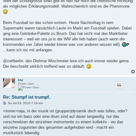
Wert der Schuhgrösse sinkt gibt es fast nur noch die chemische Richtung
als mögliches Erklärungsmodell. Wahrscheinlich sind es die Pheromone.
Beim Fussball ist das schon extrem. Heute Nachmittag in nem
Supermarkt waren tatsächlich Leute im Markt am Fussball spielen. Dabei
ging eine Getränke-Palette zu Bruch. Das hat nicht mal den Marktleiter
interessiert – weil wir uns ja in der WM alle lieb haben (auch wenn die
kommenden vier Jahre wieder keiner was von anderen wissen will).
...kann ich nix mit anfangen.
@zettberlin: den Dietmar Wischmeier lese ich auch immer wieder gerne.
Der beschreibt wirklich treffend was so abläuft.
khz
Power User
Re: Stumpf ist trumpf.
B
Sa Jul 03, 2010 7:19 am
e
i
<ironie>naja, in der musik ist (gruppen)dynamik doch was tolles, oder?
t
und nur ein bass oder eine drum sind auf dauer langweilig. nur das
r
a
verschmelzen der einzelnen instrumente zu einem kollektiv - wo das
g
einzelne zugunsten des gesamten aufgehoben wird - macht ein
musikstück lebendig.