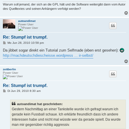
Warum soll jemand, der sich an die GPL hält und die Software weitergibt dann vom Autor
des Quelltextes und seinen Anhängern verfolgt werden?
autoandimat
Power User
Re: Stumpf ist trumpf.
B
Mo Jun 28, 2010 10:58 pm
e
i
Da jibbet sogar direkt ein Tutorial zum Selfmade (eben erst gesehen):
t
http://machdeutschdiescheisse.wordpress ... ir-selbst/
r
a
g
zettberlin
Power User
Re: Stumpf ist trumpf.
B
Di Jun 29, 2010 8:30 am
e
i
t
autoandimat hat geschrieben:
r
a
Gestern Nachmittag an einer Tankstelle wurde ich gefragt warum ich
g
gerade kein Fussball schaue. Ich erklärte freundlich dass ich andere
Interessen habe und nicht mal wüsste wer da gerade spielt. Da wurde
man mir gegenüber richtig aggressiv.