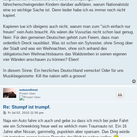
fähnchenschwingenden Kindern darüber aufklären, warum Nationalstolz
eine so wichtige Sache ist. Denn leider habe ich es immer noch nicht
kapiert.
Kapieren tue ich übrigens auch nicht, warum man zum "sich einfach nur
freuen" sein Auto braucht. Als wären die Vuvuzlas nicht schon laut genug.
Nein: Für den gemeinen Deutschen gehört zum Feiern, dass man
ordentlich Dreck rausbläst. Was ist schon ein Sylvester, ohne Smog über
der Stadt und was ein Weihnachten, ohne sich anhand des
obligatorischen Weihnachtsbaums das Waldsterben in seinen eigenen
vier Wänden anschauen zu können? Eben!
In diesem Sinne: Ein herzliches Deutschland verrecke! Oder für uns
Musikbegeisterte: Kill the nation with a groove!
autoandimat
Power User
Re: Stumpf ist trumpf.
B
Fr Jul 02, 2010 11:50 pm
e
i
Naja ein Auto fahre ich auch und gebe zu dass ich mich bei jeder Fahrt
t
wie ein Schneekönig freue weil es wirklich mein Traumauto ist. Ein 16
r
a
Jahre alter Nissan, gammelig, pupsklein aber sparsam. Das Ding würde
g