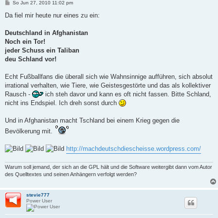
B
So Jun 27, 2010 11:02 pm
e
i
Da fiel mir heute nur eines zu ein:
t
r
a
Deutschland in Afghanistan
g
Noch ein Tor!
jeder Schuss ein Taliban
deu Schland vor!
Echt Fußballfans die überall sich wie Wahnsinnige aufführen, sich absolut
irrational verhalten, wie Tiere, wie Geistesgestörte und das als kollektiver
Rausch -
ich steh davor und kann es oft nicht fassen. Bitte Schland,
nicht ins Endspiel. Ich dreh sonst durch
Und in Afghanistan macht Tschland bei einem Krieg gegen die
Bevölkerung mit.
http://machdeutschdiescheisse.wordpress.com/
Warum soll jemand, der sich an die GPL hält und die Software weitergibt dann vom Autor
des Quelltextes und seinen Anhängern verfolgt werden?
stevie777
Power User