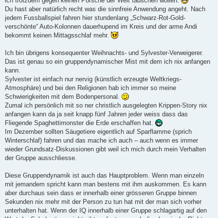
ich trotzdem gegen keinen Porsche der Welt tauschen wollen.
Du hast aber natürlich recht was die sinnfreie Anwendung angeht. Nach
jedem Fussballspiel fahren hier stundenlang „Schwarz-Rot-Gold-
verschönte“ Auto-Kolonnen dauerhupend im Kreis und der arme Andi
bekommt keinen Mittagsschlaf mehr.
Ich bin übrigens konsequenter Weihnachts- und Sylvester-Verweigerer.
Das ist genau so ein gruppendynamischer Mist mit dem ich nix anfangen
kann.
Sylvester ist einfach nur nervig (künstlich erzeugte Weltkriegs-
Atmosphäre) und bei den Religionen hab ich immer so meine
Schwierigkeiten mit dem Bodenpersonal.
Zumal ich persönlich mit so ner christlich ausgelegten Krippen-Story nix
anfangen kann da ja seit knapp fünf Jahren jeder weiss dass das
Fliegende Spaghettimonster die Erde erschaffen hat.
Im Dezember sollten Säugetiere eigentlich auf Sparflamme (sprich
Winterschlaf) fahren und das mache ich auch – auch wenn es immer
wieder Grundsatz-Diskussionen gibt weil ich mich durch mein Verhalten
der Gruppe ausschliesse.
Diese Gruppendynamik ist auch das Hauptproblem. Wenn man einzeln
mit jemandem spricht kann man bestens mit ihm auskommen. Es kann
aber durchaus sein dass er innerhalb einer grösseren Gruppe binnen
Sekunden nix mehr mit der Person zu tun hat mit der man sich vorher
unterhalten hat. Wenn der IQ innerhalb einer Gruppe schlagartig auf den