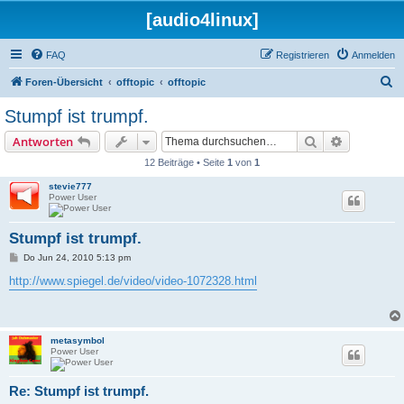
[audio4linux]
FAQ
Registrieren
Anmelden
S
Foren-Übersicht
offtopic
offtopic
u
Stumpf ist trumpf.
c
Suche
Erweiterte
Antworten
h
12 Beiträge • Seite
1
von
1
e
stevie777
Power User
Stumpf ist trumpf.
B
Do Jun 24, 2010 5:13 pm
e
i
http://www.spiegel.de/video/video-1072328.html
t
r
a
g
metasymbol
Power User
Re: Stumpf ist trumpf.