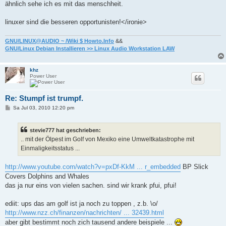
ähnlich sehe ich es mit das menschheit.
linuxer sind die besseren opportunisten!</ironie>
GNU/LINUX@AUDIO ~ /Wiki $ Howto.Info
&&
GNU/Linux Debian Installieren >> Linux Audio Workstation LAW
khz
Power User
Re: Stumpf ist trumpf.
B
Sa Jul 03, 2010 12:20 pm
e
i
t
stevie777 hat geschrieben:
r
a
.. mit der Ölpest im Golf von Mexiko eine Umweltkatastrophe mit
g
Einmaligkeitsstatus ...
http://www.youtube.com/watch?v=pxDf-KkM ... r_embedded
BP Slick
Covers Dolphins and Whales
das ja nur eins von vielen sachen. sind wir krank pfui, pfui!
ediit: ups das am golf ist ja noch zu toppen , z.b. \o/
http://www.nzz.ch/finanzen/nachrichten/ ... 32439.html
aber gibt bestimmt noch zich tausend andere beispiele ...