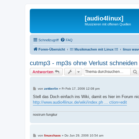
[audio4linux]
Musizieren mit offenen Quellen
Schnellzugriff
FAQ
Foren-Übersicht
!!! Musikmachen mit Linux !!!
linux wav
cutmp3 - mp3s ohne Verlust schneiden
Antworten
B
von
zettberlin
»
Fr Feb 17, 2006 12:08 pm
e
i
Stell das Doch einfach ins Wiki, damit es hier im Forum ni
t
http://www.audio4linux.de/wiki/index.ph ... ction=edit
r
a
g
nostrum fungitur
B
von
linuxchaos
»
Do Jun 29, 2006 10:54 am
e