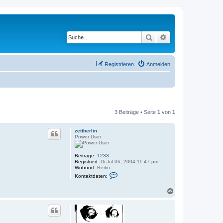
Suche
Erweiterte Suche
Registrieren
Anmelden
3 Beiträge • Seite
1
von
1
zettberlin
Power User
Beiträge:
1233
Registriert:
Di Jul 06, 2004 11:47 pm
Wohnort:
Berlin
K
Kontaktdaten:
o
n
N
t
a
a
k
c
t
h
d
o
a