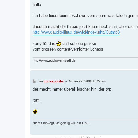
i
hallo,
t
r
a
ich habe leider beim löschewn vom spam was falsch gemac
g
dadurch macht der thread jetzt kaum noch sinn, aber die inf
http://www.audio4linux.de/wiki/index.php/Cutmp3
sorry für das
und schöne grüsse
vom grossen content-vernichter l.chaos
http://www.audiowerkstatt.de
B
von
corresponder
»
Do Jun 29, 2006 11:29 am
e
i
der macht immer überall löscher hin, der typ.
t
r
a
rotfl!
g
Nichts bewegt Sie geistig wie ein Gnu.