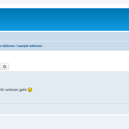
e-editoren / sample-editoren
Suche
Erweiterte Suche
cht verloren geht