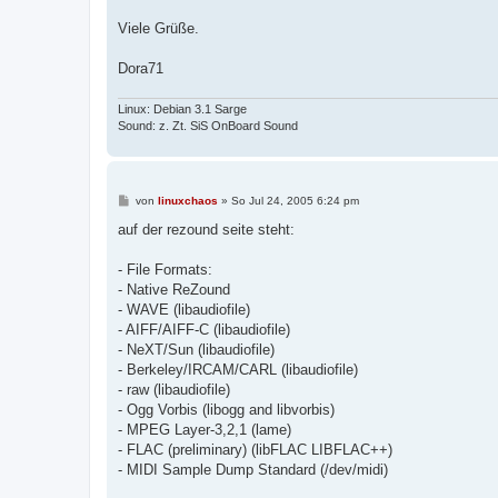
Viele Grüße.
Dora71
Linux: Debian 3.1 Sarge
Sound: z. Zt. SiS OnBoard Sound
B
von
linuxchaos
»
So Jul 24, 2005 6:24 pm
e
i
auf der rezound seite steht:
t
r
a
- File Formats:
g
- Native ReZound
- WAVE (libaudiofile)
- AIFF/AIFF-C (libaudiofile)
- NeXT/Sun (libaudiofile)
- Berkeley/IRCAM/CARL (libaudiofile)
- raw (libaudiofile)
- Ogg Vorbis (libogg and libvorbis)
- MPEG Layer-3,2,1 (lame)
- FLAC (preliminary) (libFLAC LIBFLAC++)
- MIDI Sample Dump Standard (/dev/midi)