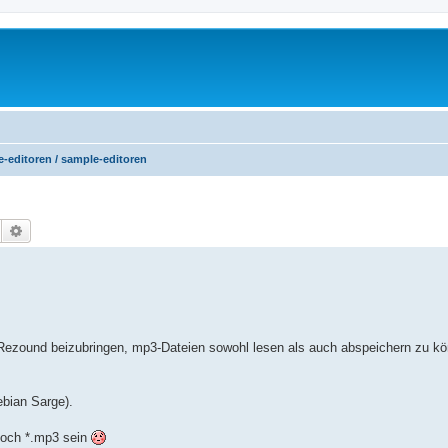
e-editoren / sample-editoren
Suche
Erweiterte Suche
m Rezound beizubringen, mp3-Dateien sowohl lesen als auch abspeichern zu k
ebian Sarge).
noch *.mp3 sein