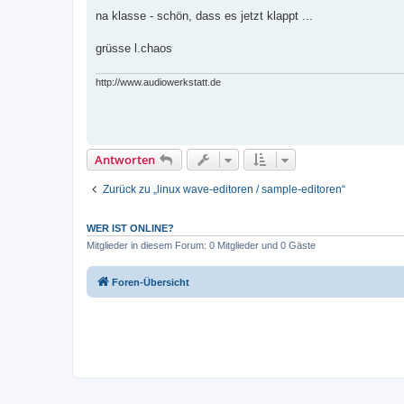
e
i
na klasse - schön, dass es jetzt klappt ...
t
r
a
grüsse l.chaos
g
http://www.audiowerkstatt.de
Antworten
Zurück zu „linux wave-editoren / sample-editoren“
WER IST ONLINE?
Mitglieder in diesem Forum: 0 Mitglieder und 0 Gäste
Foren-Übersicht