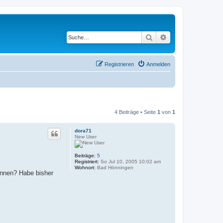
Suche
Erweiterte Suche
Registrieren
Anmelden
4 Beiträge • Seite
1
von
1
dora71
New User
Beiträge:
5
Registriert:
So Jul 10, 2005 10:02 am
Wohnort:
Bad Hönningen
önnen? Habe bisher