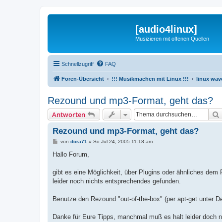
[audio4linux]
Musizieren mit offenen Quellen
Schnellzugriff
FAQ
Foren-Übersicht
!!! Musikmachen mit Linux !!!
linux wav
Rezound und mp3-Format, geht das?
Antworten
Rezound und mp3-Format, geht das?
B
von
dora71
»
So Jul 24, 2005 11:18 am
e
i
Hallo Forum,
t
r
a
gibt es eine Möglichkeit, über Plugins oder ähnliches de
g
leider noch nichts entsprechendes gefunden.
Benutze den Rezound "out-of-the-box" (per apt-get unter D
Danke für Eure Tipps, manchmal muß es halt leider doch 