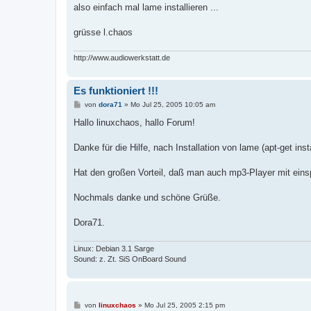
also einfach mal lame installieren ...
grüsse l.chaos
http://www.audiowerkstatt.de
Es funktioniert !!!
B
von
dora71
»
Mo Jul 25, 2005 10:05 am
e
i
Hallo linuxchaos, hallo Forum!
t
r
a
Danke für die Hilfe, nach Installation von lame (apt-get i
g
Hat den großen Vorteil, daß man auch mp3-Player mit ei
Nochmals danke und schöne Grüße.
Dora71.
Linux: Debian 3.1 Sarge
Sound: z. Zt. SiS OnBoard Sound
B
von
linuxchaos
»
Mo Jul 25, 2005 2:15 pm