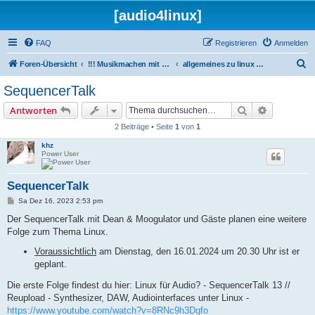
[audio4linux]
FAQ
Registrieren
Anmelden
S
Foren-Übersicht
!!! Musikmachen mit Linux !!!
allgemeines zu linux und musikmachen
u
SequencerTalk
c
Suche
Erweiterte
Antworten
h
2 Beiträge • Seite
1
von
1
e
khz
Power User
SequencerTalk
B
Sa Dez 16, 2023 2:53 pm
e
i
Der SequencerTalk mit Dean & Moogulator und Gäste planen eine weitere
t
Folge zum Thema Linux.
r
a
Voraussichtlich
am Dienstag, den 16.01.2024 um 20.30 Uhr ist er
g
geplant.
Die erste Folge findest du hier: Linux für Audio? - SequencerTalk 13 //
Reupload - Synthesizer, DAW, Audiointerfaces unter Linux -
https://www.youtube.com/watch?v=8RNc9h3Dgfo