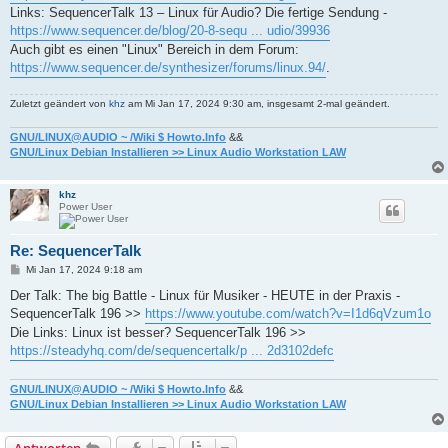
Links: SequencerTalk 13 – Linux für Audio? Die fertige Sendung -
https://www.sequencer.de/blog/20-8-sequ ... udio/39936
Auch gibt es einen "Linux" Bereich in dem Forum:
https://www.sequencer.de/synthesizer/forums/linux.94/
.
Zuletzt geändert von
khz
am Mi Jan 17, 2024 9:30 am, insgesamt 2-mal geändert.
GNU/LINUX@AUDIO ~ /Wiki $ Howto.Info
&&
GNU/Linux Debian Installieren >> Linux Audio Workstation LAW
khz
Power User
Re: SequencerTalk
B
Mi Jan 17, 2024 9:18 am
e
i
Der Talk: The big Battle - Linux für Musiker - HEUTE in der Praxis -
t
SequencerTalk 196 >>
https://www.youtube.com/watch?v=I1d6qVzum1o
r
a
Die Links: Linux ist besser? SequencerTalk 196 >>
g
https://steadyhq.com/de/sequencertalk/p ... 2d3102defc
GNU/LINUX@AUDIO ~ /Wiki $ Howto.Info
&&
GNU/Linux Debian Installieren >> Linux Audio Workstation LAW