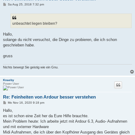
B
Sa Aug 25, 2018 7:32 pm
e
i
t
r
a
unbeachtet liegen bleiben?
g
Hallo,
solange du nicht versuchst, die Dinge zu probieren, die ich schon
geschrieben habe.
gruss
Nichts bewegt Sie geistig wie ein Gnu.
Knaeby
Power User
Re: Feinheiten von Ardour besser verstehen
B
Mo Nov 16, 2020 9:18 pm
e
i
Hallo,
t
es ist schon eine Zeit her da Eure Hilfe brauchte.
r
a
Mein Problem heute: Ich arbeite jetzt mit Ardour 6.3, Audio- Aufnahmen
g
und mit externer Hardware
Midi Aufnahmen, die ich über den Kopfhörer Ausgang des Gerätes gleich