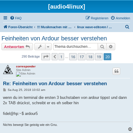
[audio4linux]
FAQ
Registrieren
Anmelden
S
Foren-Übersicht
!!! Musikmachen mit Linux !!!
linux wave-editoren / sample-editoren
u
Feinheiten von Ardour besser verstehen
c
Suche
Erweiterte
Antworten
h
e
Seite
20
von
20
1
16
17
18
19
20
Vorherige
290 Beiträge
…
corresponder
Site Admin
Re: Feinheiten von Ardour besser verstehen
B
Sa Aug 25, 2018 10:02 am
e
i
wenn du im terminal die ersten 3 buchstaben von ardour tippst und dann
t
2x TAB drückst, schreibt er es eh selber hin
r
a
g
fidel@hp:~$ ardour5
Nichts bewegt Sie geistig wie ein Gnu.