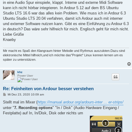
in eine Audio Spur einspiele, klappt. Interne und externe Midi Software
kann ich nicht hörbar integrieren. In Ardour 5.12 auf dem BS Ubuntu
Studio LTS 16.6 war das alles kein Problem. Wie muss ich in Ardour 6.3
Ubuntu Studio LTS 20.04 verfahren, damit ich Ardour auch mit interner
und externer Software nutzen kann. Gibt es eine Einführung zu Ardour 6.3
in deutsch? Das wäre sehr hilfreich für mich. Englisch geht für mich nicht.
Liebe Grüße
Knaeby
Mir macht es Spaß den Klangraum hinter Melodie und Rythmus auszuloten.Dazu sind
elektronische Mittel hilfreich,und ich möchte das"Projekt" Linux kennen lernen um es
später zu unterstützen.
khz
Power User
Re: Feinheiten von Ardour besser verstehen
B
Mi Dez 23, 2020 10:09 am
e
i
Stellt mal im Mixer (
https://manual.ardour.org/ardours-inter ... er-strips/
t
unter "
7. Recording options
" "In / Disk" (Audio Hardware Eingang /
r
a
Festplatte) auf In, In/Disk, Disk oder nichts um
g