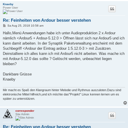
Knaeby
Power User
Re: Feinheiten von Ardour besser verstehen
B
Sa Aug 25, 2018 10:58 am
e
i
Hallo,Menü Anwendungen habe ich unter Audioproduktion 2 x Ardour
t
nämlich <Ardour5 + Ardour-5.12.0 > Öffnen lässt sich nur Ardour5 und ich
r
a
kann damit arbeiten. In der Synaptik Paketverwaltung erscheint mit dem
g
Suchbegriff <Ardour der Eintrag ardour 1:5.12.0-3 > mit Zusätzen.
Deinstalliere ich alles kann ich mit Ardour5 nicht arbeiten. Was mache ich
mit Ardour-5.12.0 das sollte ? Gelöscht werden, unbeachtet liegen
bleiben?
Dankbare Grüsse
Knaeby
Mir macht es Spaß den Klangraum hinter Melodie und Rythmus auszuloten.Dazu sind
elektronische Mittel hilfreich,und ich möchte das"Projekt" Linux kennen lernen um es
später zu unterstützen.
corresponder
Site Admin
Re: Feinheiten von Ardour besser verstehen