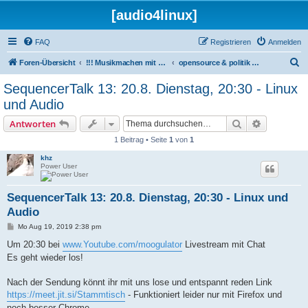
[audio4linux]
FAQ
Registrieren
Anmelden
S
Foren-Übersicht
!!! Musikmachen mit Linux !!!
opensource & politik & musik
u
SequencerTalk 13: 20.8. Dienstag, 20:30 - Linux
c
und Audio
h
Suche
Erweiterte
Antworten
e
1 Beitrag • Seite
1
von
1
khz
Power User
SequencerTalk 13: 20.8. Dienstag, 20:30 - Linux und
Audio
B
Mo Aug 19, 2019 2:38 pm
e
i
Um 20:30 bei
www.Youtube.com/moogulator
Livestream mit Chat
t
Es geht wieder los!
r
a
g
Nach der Sendung könnt ihr mit uns lose und entspannt reden Link
https://meet.jit.si/Stammtisch
- Funktioniert leider nur mit Firefox und
noch besser Chrome.