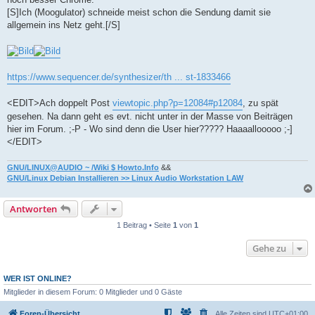
[S]Ich (Moogulator) schneide meist schon die Sendung damit sie
allgemein ins Netz geht.[/S]
https://www.sequencer.de/synthesizer/th ... st-1833466
<EDIT>Ach doppelt Post
viewtopic.php?p=12084#p12084
, zu spät
gesehen. Na dann geht es evt. nicht unter in der Masse von Beiträgen
hier im Forum. ;-P - Wo sind denn die User hier????? Haaaallooooo ;-]
</EDIT>
GNU/LINUX@AUDIO ~ /Wiki $ Howto.Info
&&
GNU/Linux Debian Installieren >> Linux Audio Workstation LAW
Antworten
1 Beitrag • Seite
1
von
1
Gehe zu
WER IST ONLINE?
Mitglieder in diesem Forum: 0 Mitglieder und 0 Gäste
Foren-Übersicht
Alle Zeiten sind
UTC+01:00