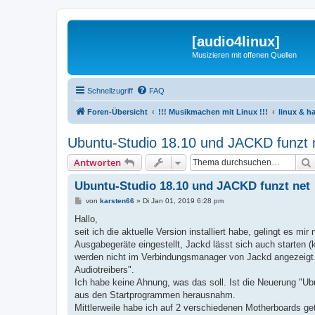
[audio4linux]
Musizieren mit offenen Quellen
Schnellzugriff
FAQ
Foren-Übersicht
!!! Musikmachen mit Linux !!!
linux & h
Ubuntu-Studio 18.10 und JACKD funzt 
Antworten
Ubuntu-Studio 18.10 und JACKD funzt net
B
von
karsten66
»
Di Jan 01, 2019 6:28 pm
e
i
Hallo,
t
seit ich die aktuelle Version installiert habe, gelingt es m
r
a
Ausgabegeräte eingestellt, Jackd lässt sich auch starten 
g
werden nicht im Verbindungsmanager von Jackd angezeigt. 
Audiotreibers".
Ich habe keine Ahnung, was das soll. Ist die Neuerung "Ub
aus den Startprogrammen herausnahm.
Mittlerweile habe ich auf 2 verschiedenen Motherboards ge