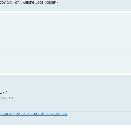
pp? Soll ich i.welche Logs posten?
ack?
 es hier.
nstallieren >> Linux Audio Workstation LAW