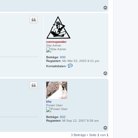
N
a
c
h
o
b
e
n
corresponder
Site Admin
Beiträge:
930
Registriert:
Mo Mär 03, 2003 9:21 pm
K
Kontaktdaten:
o
n
N
t
a
a
c
k
h
t
o
d
a
b
t
e
e
khz
n
n
Power User
v
o
n
Beiträge:
832
c
Registriert:
Mi Sep 12, 2007 9:39 am
o
r
N
r
a
e
3 Beiträge • Seite
1
von
1
c