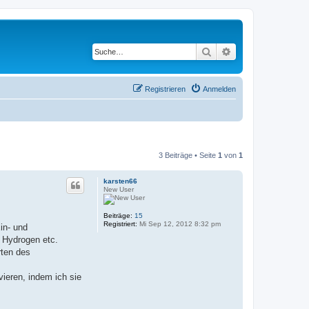
Suche
Erweiterte Suche
Registrieren
Anmelden
3 Beiträge • Seite
1
von
1
karsten66
New User
Beiträge:
15
Registriert:
Mi Sep 12, 2012 8:32 pm
Ein- und
, Hydrogen etc.
rten des
ieren, indem ich sie