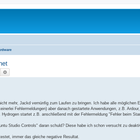
ardware
net
Suche
Erweiterte Suche
ir nicht mehr, Jackd vernünfig zum Laufen zu bringen. Ich habe alle möglichen 
(keinerlei Fehlermeldungen) aber danach gestartete Anwendungen, z.B. Ardour
Hydrogen startet z.B. anschließend mit der Fehlermeldung "Fehler beim Sta
untu Studio Controls" daran schuld? Diese habe ich schon versucht zu deaktiv
testet, immer das gleiche negative Resultat.