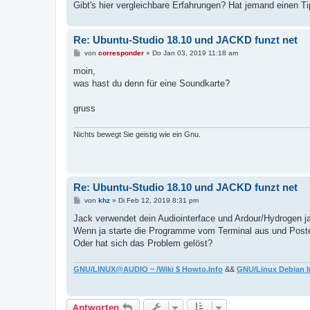
Gibt's hier vergleichbare Erfahrungen? Hat jemand einen Ti
Re: Ubuntu-Studio 18.10 und JACKD funzt net
B
von
corresponder
»
Do Jan 03, 2019 11:18 am
e
i
moin,
t
was hast du denn für eine Soundkarte?
r
a
g
gruss
Nichts bewegt Sie geistig wie ein Gnu.
Re: Ubuntu-Studio 18.10 und JACKD funzt net
B
von
khz
»
Di Feb 12, 2019 8:31 pm
e
i
Jack verwendet dein Audiointerface und Ardour/Hydrogen j
t
Wenn ja starte die Programme vom Terminal aus und Poste
r
a
Oder hat sich das Problem gelöst?
g
GNU/LINUX@AUDIO ~ /Wiki $ Howto.Info
&&
GNU/Linux Debian I
Antworten