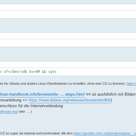
o of=/dev/sdb bs=4M && sync
ke für Ubuntu und andere Linux-Distributionen zu erstellen, ohne eine CD zu brennen.
https:
ebian-handbook.info/browse/de- ... steps.html
<<
ist ausführlich mit Bilder
tionsanleitung >>
https://www.debian.org/releases/buster/amd64/
)
nschluss für die Internetverbindung.
//devuan.org/
oder ... .)
FCE
ist super da minimal und komfortabel. Mit dem
https://goodies.xfce.org//projects/pane ... 