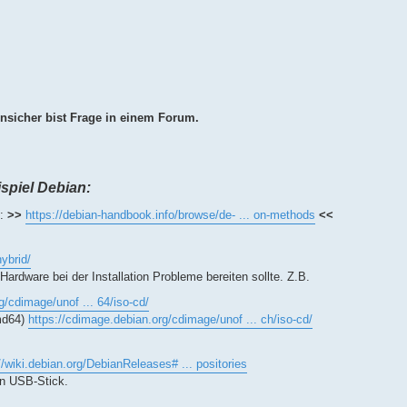
sicher bist Frage in einem Forum.
ispiel Debian:
l:
>>
https://debian-handbook.info/browse/de- ... on-methods
<<
ybrid/
Hardware bei der Installation Probleme bereiten sollte. Z.B.
g/cdimage/unof ... 64/iso-cd/
md64)
https://cdimage.debian.org/cdimage/unof ... ch/iso-cd/
//wiki.debian.org/DebianReleases# ... positories
n USB-Stick.