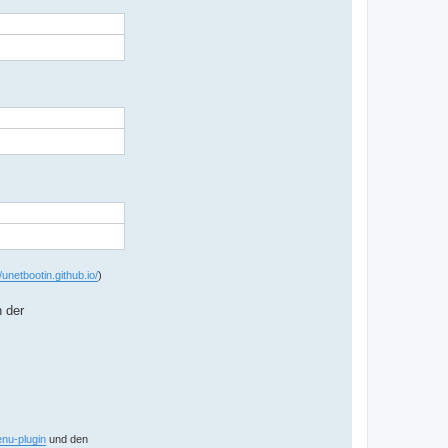
//unetbootin.github.io/
)
n der
enu-plugin
und den