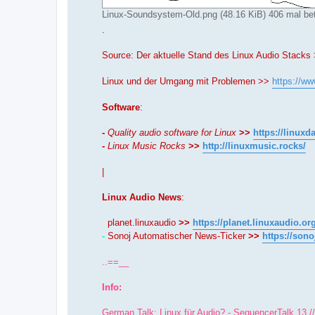
Linux-Soundsystem-Old.png (48.16 KiB) 406 mal bet
.
Source: Der aktuelle Stand des Linux Audio Stacks
Linux und der Umgang mit Problemen >>
https://w
Software
:
-
Quality audio software for Linux
>>
https://linuxd
-
Linux Music Rocks
>>
http://linuxmusic.rocks/
|
Linux Audio News
:
-
planet.linuxaudio
>>
https://planet.linuxaudio.or
-
Sonoj Automatischer News-Ticker
>>
https://sono
..==__
Info:
German Talk: Linux für Audio? - SequencerTalk 13 //