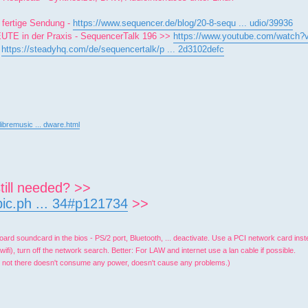
 fertige Sendung -
https://www.sequencer.de/blog/20-8-sequ ... udio/39936
HEUTE in der Praxis - SequencerTalk 196 >>
https://www.youtube.com/watch
>
https://steadyhq.com/de/sequencertalk/p ... 2d3102defc
/libremusic ... dware.html
till needed? >>
pic.ph ... 34#p121734
>>
ard soundcard in the bios - PS/2 port, Bluetooth, ... deactivate. Use a PCI network card inst
ifi), turn off the network search. Better: For LAW and internet use a lan cable if possible.
 is not there doesn't consume any power, doesn't cause any problems.)