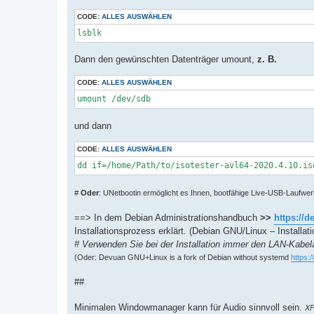
CODE:
ALLES AUSWÄHLEN
lsblk
Dann den gewünschten Datenträger umount,
z. B.
CODE:
ALLES AUSWÄHLEN
umount /dev/sdb
und dann
CODE:
ALLES AUSWÄHLEN
dd if=/home/Path/to/isotester-avl64-2020.4.10.is
#
Oder
: UNetbootin ermöglicht es Ihnen, bootfähige Live-USB-Laufwer
==> In dem Debian Administrationshandbuch
>>
https://d
Installationsprozess erklärt. (Debian GNU/Linux – Installa
# Verwenden Sie bei der Installation immer den LAN-Kabela
(Oder: Devuan GNU+Linux is a fork of Debian without systemd
https:
##
Minimalen Windowmanager kann für Audio sinnvoll sein.
X