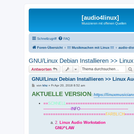
[audio4linux]
Musizieren mit offenen Quellen
Schnellzugriff
FAQ
Foren-Übersicht
!!! Musikmachen mit Linux !!!
audio-dis
GNU/Linux Debian Installieren >> Linu
Antworten
GNU/Linux Debian Installieren >> Linux A
B
von
khz
»
Fr Apr 20, 2018 8:52 am
e
AKTUELLE VERSION
i
:
https://linuxmusician
t
r
==
SCHNELL
============================
a
g
-----------------------
INFO
----------------------------------------
==========================
FARBLICH
====
2.
Linux Audio Workstation
GNU^LAW