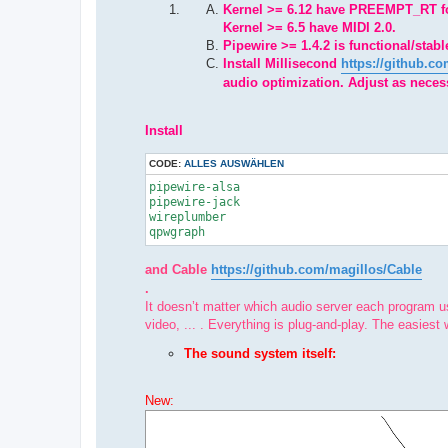
Kernel >= 6.12 have PREEMPT_RT for
Kernel >= 6.5 have MIDI 2.0.
Pipewire >= 1.4.2 is functional/stabl
Install Millisecond
https://github.c
audio optimization. Adjust as necess
Install
CODE:
ALLES AUSWÄHLEN
pipewire-alsa

pipewire-jack

wireplumber

qpwgraph
and Cable
https://github.com/magillos/Cable
.
It doesn’t matter which audio server each program u
video, ... . Everything is plug-and-play. The easiest 
The sound system itself:
New: