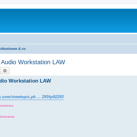
tributionen & co
x Audio Workstation LAW
Suche
Erweiterte Suche
udio Workstation LAW
s.com/viewtopic.ph ... 293#p92293
======
======