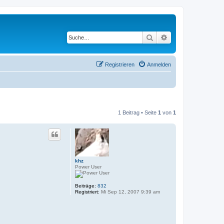
Suche
Erweiterte Suche
Registrieren
Anmelden
1 Beitrag • Seite
1
von
1
khz
Power User
Beiträge:
832
Registriert:
Mi Sep 12, 2007 9:39 am