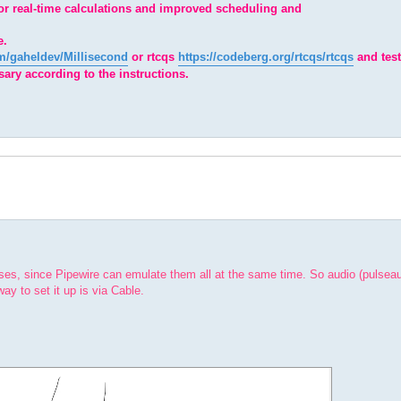
 real-time calculations and improved scheduling and
e.
om/gaheldev/Millisecond
or rtcqs
https://codeberg.org/rtcqs/rtcqs
and test
ary according to the instructions.
ses, since Pipewire can emulate them all at the same time. So audio (pulseau
way to set it up is via Cable.