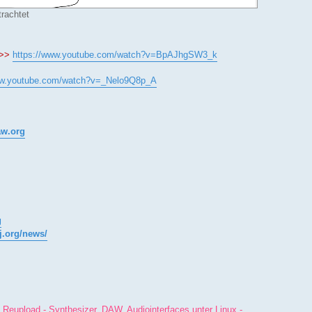
rachtet
 >>
https://www.youtube.com/watch?v=BpAJhgSW3_k
ww.youtube.com/watch?v=_Nelo9Q8p_A
aw.org
g
j.org/news/
 Reupload - Synthesizer, DAW, Audiointerfaces unter Linux -