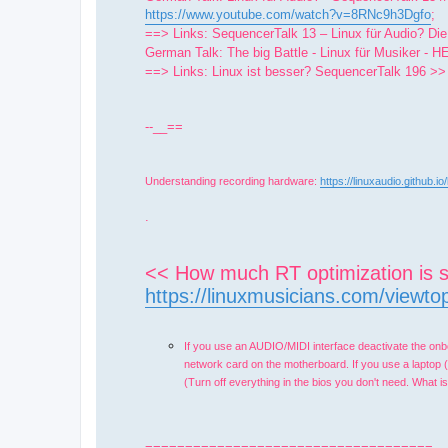
https://www.youtube.com/watch?v=8RNc9h3Dgfo
;
==> Links: SequencerTalk 13 – Linux für Audio? Die
German Talk: The big Battle - Linux für Musiker - 
==> Links: Linux ist besser? SequencerTalk 196 >
--__==
Understanding recording hardware:
https://linuxaudio.github.io
.
<< How much RT optimization is s
https://linuxmusicians.com/viewto
If you use an AUDIO/MIDI interface deactivate the onbo
network card on the motherboard. If you use a laptop (w
(Turn off everything in the bios you don't need. What
====================================