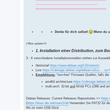
---------------------------------------------------------------
====================================
Denke für dich selbst!
Wenn du un
(?Bios updaten?)
1. Installation einer Distribution, zum Be
3 - X verschiedene Installationsmedien stehen zur Auswah
Netinstall
https://www.debian.org/CD/netinst/
,
Live
https://cdimage.debian.org/debian-cd/cu ... so-h
Empfehlung:
"non-free"
Firmware Quellen, falls die 
amd64 architecture
https://cdimage.debian.or
multi-arch: 32-bit
and
64-bit PCs (i386 and a
Debian Releases: Current Releases Repositories >>
https:
(
https://linux.die.net/man/1/dd
Verwenden Sie FAT32 für de
Wo ist mein USB-Stick