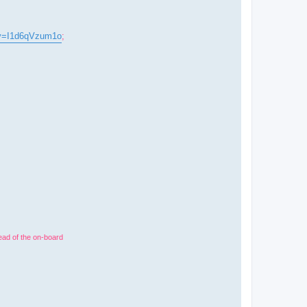
?v=I1d6qVzum1o
;
ead of the on-board