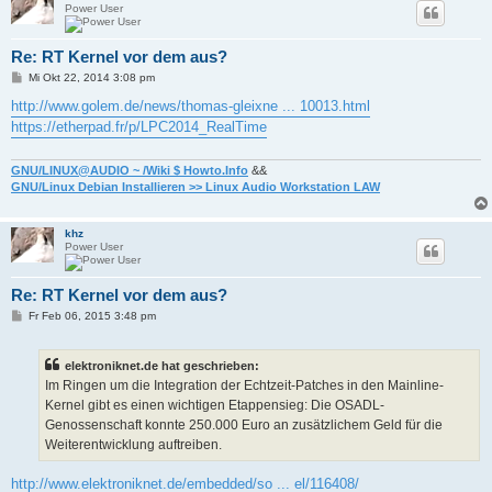
Power User
Re: RT Kernel vor dem aus?
B
Mi Okt 22, 2014 3:08 pm
e
i
http://www.golem.de/news/thomas-gleixne ... 10013.html
t
https://etherpad.fr/p/LPC2014_RealTime
r
a
g
GNU/LINUX@AUDIO ~ /Wiki $ Howto.Info
&&
GNU/Linux Debian Installieren >> Linux Audio Workstation LAW
khz
Power User
Re: RT Kernel vor dem aus?
B
Fr Feb 06, 2015 3:48 pm
e
i
t
elektroniknet.de hat geschrieben:
r
a
Im Ringen um die Integration der Echtzeit-Patches in den Mainline-
g
Kernel gibt es einen wichtigen Etappensieg: Die OSADL-
Genossenschaft konnte 250.000 Euro an zusätzlichem Geld für die
Weiterentwicklung auftreiben.
http://www.elektroniknet.de/embedded/so ... el/116408/