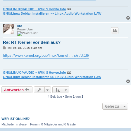
GNU/LINUX@AUDIO ~ /Wiki $ Howto.Info
&&
GNU/Linux Debian Installieren >> Linux Audio Workstation LAW
khz
Power User
Re: RT Kernel vor dem aus?
B
Mi Feb 18, 2015 4:49 pm
e
i
https://www.kernel.org/pub/linux/kernel ... s/rt/3.18/
t
r
a
g
GNU/LINUX@AUDIO ~ /Wiki $ Howto.Info
&&
GNU/Linux Debian Installieren >> Linux Audio Workstation LAW
Antworten
4 Beiträge • Seite
1
von
1
Gehe zu
WER IST ONLINE?
Mitglieder in diesem Forum: 0 Mitglieder und 0 Gäste