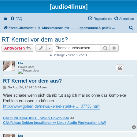
[audio4linux]
FAQ
Registrieren
Anmelden
S
Foren-Übersicht
!!! Musikmachen mit Linux !!!
opensource & politik & musik
u
RT Kernel vor dem aus?
c
Suche
Erweiterte
Antworten
h
4 Beiträge • Seite
1
von
1
e
khz
Power User
RT Kernel vor dem aus?
B
So Aug 24, 2014 10:44 am
e
i
Wäre schade wenn sich da nix tut sag ich mal so ohne das komplexe
t
Problem erfassen zu können.
r
a
http://www.golem.de/news/kernel-steht-e ... 07735.html
g
GNU/LINUX@AUDIO ~ /Wiki $ Howto.Info
&&
GNU/Linux Debian Installieren >> Linux Audio Workstation LAW
khz