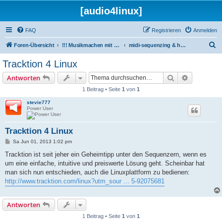
[audio4linux]
FAQ
Registrieren
Anmelden
S
Foren-Übersicht
!!! Musikmachen mit Linux !!!
midi-sequenzing & harddiskrecording mit linux
u
Tracktion 4 Linux
c
Suche
Erweiterte
Antworten
h
1 Beitrag • Seite
1
von
1
e
stevie777
Power User
Tracktion 4 Linux
B
Sa Jun 01, 2013 1:02 pm
e
i
Tracktion ist seit jeher ein Geheimtipp unter den Sequenzern, wenn es
t
um eine einfache, intuitive und preiswerte Lösung geht. Scheinbar hat
r
a
man sich nun entschieden, auch die Linuxplattform zu bedienen:
g
http://www.tracktion.com/linux?utm_sour ... 5-92075681
Antworten
1 Beitrag • Seite
1
von
1