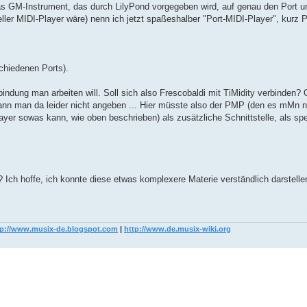
das GM-Instrument, das durch LilyPond vorgegeben wird, auf genau den Port 
ieller MIDI-Player wäre) nenn ich jetzt spaßeshalber "Port-MIDI-Player", kurz 
chiedenen Ports).
ndung man arbeiten will. Soll sich also Frescobaldi mit TiMidity verbinden? 
ann man da leider nicht angeben ... Hier müsste also der PMP (den es mMn no
ayer sowas kann, wie oben beschrieben) als zusätzliche Schnittstelle, als sp
ch hoffe, ich konnte diese etwas komplexere Materie verständlich darstellen
tp://www.musix-de.blogspot.com
|
http://www.de.musix-wiki.org