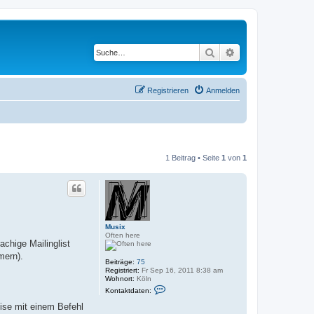
Suche
Erweiterte Suche
Registrieren
Anmelden
1 Beitrag • Seite
1
von
1
Musix
Often here
chige Mailinglist
mern).
Beiträge:
75
Registriert:
Fr Sep 16, 2011 8:38 am
Wohnort:
Köln
K
Kontaktdaten:
o
n
ise mit einem Befehl
t