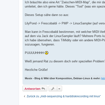
Ich bräuchte also eine Art "Zwischen-MIDI-Map", die mir 
umleitet, den ich gerne hätte. Dieses "Tool" (was ein spez
Dieses Setup sähe dann so aus:
LilyPond -> Frescobaldi -> PMP -> LinuxSampler (auf vers
Man kann in Frescobaldi bestimmen, mit welcher MIDI-Verbi
auf dem via Jack der LinuxSampler läuft? Mehrere Ports k
ich habe übersehen, dass TiMidity oder ein andere MIDI-Pl
sozusagen, fungieren.
PUUUUHHHH
Weiß jemand Rat zu diesem doch sehr speziellen Problem? I
Herzliche Grüße!
Musix - Blog & Wiki über Komposition, Debian-Linux & mehr:
ht
Antworten
Zurück zu „midi-sequenzing & harddiskrecording mit linux“