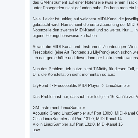
das GM-Instrument auf einer Notenzeile (was einem Track en
unter Rosegarden nicht gefunden habe. Da kann man ein In
Naja. Leider ist unklar, auf welchem MIDI-Kanal die jeweil
gebraucht wird. Nun scheint die erste Zuordnung der MIDI-
Notenzeile den zweiten MIDI-Kanal und so weiter. Nur ... i
eigene Herangehensweise zu haben.
Soweit die MIDI-Kanal und -Instrument-Zuordnungen. Wenn
Frescobaldi (eine Art Frontend zu LilyPond) auch schön w
ich das gerne hätte und diese dann per Instrumentenwechs
Nun das Problem: ich nutze nicht TiMidity für diesen Fall
D.h. die Konstellation sieht momentan so aus:
LilyPond -> Frescobaldis MIDI-Player -> LinuxSampler
Das Problem ist nur, dass ich hier lediglich 16 Kanäle zur 
GM-Instrument LinuxSampler
Acoustic Grand LinuxSampler auf Port 130:0, MIDI-Kanal 
Cello LinuxSampler auf Port 131:0, MIDI-Kanal 14
Violin LinuxSampler auf Port 131:0, MIDI-Kanal 15
usw.