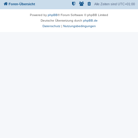
Foren-Übersicht
Alle Zeiten sind
UTC+01:00
Powered by
phpBB
® Forum Software © phpBB Limited
Deutsche Übersetzung durch
phpBB.de
Datenschutz
|
Nutzungsbedingungen