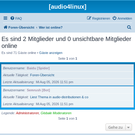
[audio4linux]
FAQ
Registrieren
Anmelden
S
Foren-Übersicht
Wer ist online?
u
Es sind 2 Mitglieder und 0 unsichtbare Mitglieder
c
online
h
Es sind 71 Gäste online •
Gäste anzeigen
e
Seite
1
von
1
Benutzername
Baidu [Spider]
Aktuelle Tätigkeit
Foren-Übersicht
Letzte Aktualisierung
Mi Aug 05, 2026 11:51 pm
Benutzername
Semrush [Bot]
Aktuelle Tätigkeit
Liest Thema in audio-distributionen & co
Letzte Aktualisierung
Mi Aug 05, 2026 11:51 pm
Legende:
Administratoren
,
Globale Moderatoren
Seite
1
von
1
Gehe zu