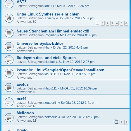
VST3
Letzter Beitrag von
khz
«
Di Mai 02, 2017 12:36 pm
Unter Linux Synthesizer einrichten
Letzter Beitrag von
Knaeby
«
So Feb 12, 2017 5:37 pm
Antworten:
80
1
2
3
4
5
6
Neues Sternchen am Himmel entdeckt!!!
Letzter Beitrag von
Rogman
«
Mo Dez 22, 2014 8:35 pm
Universeller SysEx-Editor
Letzter Beitrag von
khz
«
Di Jan 22, 2013 4:41 pm
Antworten:
1
fluidsynth-dssi und viele Spuren
Letzter Beitrag von
bluebell
«
Sa Nov 10, 2012 2:27 pm
kxstudio: LinuxSampler/OpenOctave installieren
Letzter Beitrag von
klaus111
«
Di Nov 06, 2012 5:52 pm
Antworten:
4
aeolus
Letzter Beitrag von
klaus111
«
Mi Okt 31, 2012 10:39 pm
Antworten:
3
mx44
Letzter Beitrag von
zettberlin
«
So Okt 28, 2012 1:41 pm
Antworten:
4
Mellotron
Letzter Beitrag von
zettberlin
«
Do Sep 20, 2012 12:56 pm
Antworten:
22
1
2
Bristol