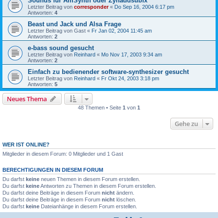
Sounds für AmSynth oder Zynaddsubfx
Letzter Beitrag von
corresponder
«
Do Sep 16, 2004 6:17 pm
Antworten:
4
Beast und Jack und Alsa Frage
Letzter Beitrag von
Gast
«
Fr Jan 02, 2004 11:45 am
Antworten:
2
e-bass sound gesucht
Letzter Beitrag von
Reinhard
«
Mo Nov 17, 2003 9:34 am
Antworten:
2
Einfach zu bedienender software-synthesizer gesucht
Letzter Beitrag von
Reinhard
«
Fr Okt 24, 2003 3:18 pm
Antworten:
5
Neues Thema
48 Themen • Seite
1
von
1
Gehe zu
WER IST ONLINE?
Mitglieder in diesem Forum: 0 Mitglieder und 1 Gast
BERECHTIGUNGEN IN DIESEM FORUM
Du darfst
keine
neuen Themen in diesem Forum erstellen.
Du darfst
keine
Antworten zu Themen in diesem Forum erstellen.
Du darfst deine Beiträge in diesem Forum
nicht
ändern.
Du darfst deine Beiträge in diesem Forum
nicht
löschen.
Du darfst
keine
Dateianhänge in diesem Forum erstellen.