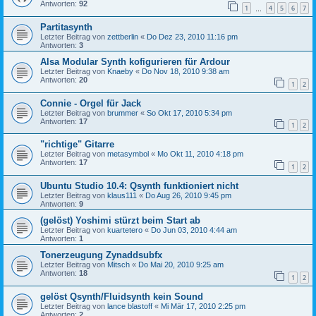
Antworten:
92
1
4
5
6
7
…
Partitasynth
Letzter Beitrag von
zettberlin
«
Do Dez 23, 2010 11:16 pm
Antworten:
3
Alsa Modular Synth kofigurieren für Ardour
Letzter Beitrag von
Knaeby
«
Do Nov 18, 2010 9:38 am
Antworten:
20
1
2
Connie - Orgel für Jack
Letzter Beitrag von
brummer
«
So Okt 17, 2010 5:34 pm
Antworten:
17
1
2
"richtige" Gitarre
Letzter Beitrag von
metasymbol
«
Mo Okt 11, 2010 4:18 pm
Antworten:
17
1
2
Ubuntu Studio 10.4: Qsynth funktioniert nicht
Letzter Beitrag von
klaus111
«
Do Aug 26, 2010 9:45 pm
Antworten:
9
(gelöst) Yoshimi stürzt beim Start ab
Letzter Beitrag von
kuartetero
«
Do Jun 03, 2010 4:44 am
Antworten:
1
Tonerzeugung Zynaddsubfx
Letzter Beitrag von
Mitsch
«
Do Mai 20, 2010 9:25 am
Antworten:
18
1
2
gelöst Qsynth/Fluidsynth kein Sound
Letzter Beitrag von
lance blastoff
«
Mi Mär 17, 2010 2:25 pm
Antworten:
2