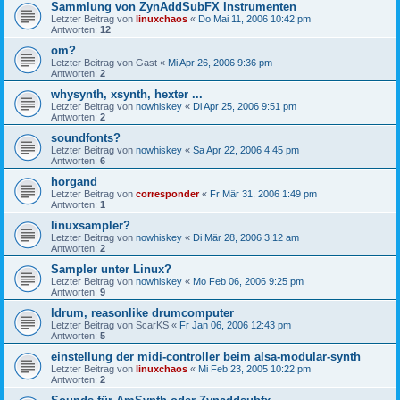
Sammlung von ZynAddSubFX Instrumenten
Letzter Beitrag von
linuxchaos
«
Do Mai 11, 2006 10:42 pm
Antworten:
12
om?
Letzter Beitrag von
Gast
«
Mi Apr 26, 2006 9:36 pm
Antworten:
2
whysynth, xsynth, hexter ...
Letzter Beitrag von
nowhiskey
«
Di Apr 25, 2006 9:51 pm
Antworten:
2
soundfonts?
Letzter Beitrag von
nowhiskey
«
Sa Apr 22, 2006 4:45 pm
Antworten:
6
horgand
Letzter Beitrag von
corresponder
«
Fr Mär 31, 2006 1:49 pm
Antworten:
1
linuxsampler?
Letzter Beitrag von
nowhiskey
«
Di Mär 28, 2006 3:12 am
Antworten:
2
Sampler unter Linux?
Letzter Beitrag von
nowhiskey
«
Mo Feb 06, 2006 9:25 pm
Antworten:
9
ldrum, reasonlike drumcomputer
Letzter Beitrag von
ScarKS
«
Fr Jan 06, 2006 12:43 pm
Antworten:
5
einstellung der midi-controller beim alsa-modular-synth
Letzter Beitrag von
linuxchaos
«
Mi Feb 23, 2005 10:22 pm
Antworten:
2