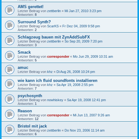
AMS gerettet!
Letzter Beitrag von
zettberlin
«
Mi Jan 27, 2010 3:23 pm
Antworten:
8
Surround Synth?
Letzter Beitrag von
ScarKS
«
Fr Dez 04, 2009 9:58 pm
Antworten:
2
Schlagzeug bauen mit ZynAddSubFX
Letzter Beitrag von
zettberlin
«
So Sep 20, 2009 7:20 pm
Antworten:
3
Smack
Letzter Beitrag von
corresponder
«
Mo Jun 29, 2009 10:31 am
Antworten:
5
amuc
Letzter Beitrag von
khz
«
Di Aug 26, 2008 10:24 pm
wie kann ich fluid soundfonts installieren
Letzter Beitrag von
khz
«
Sa Apr 19, 2008 2:55 pm
Antworten:
7
psychosynth
Letzter Beitrag von
nowhiskey
«
Sa Apr 19, 2008 12:41 pm
Antworten:
1
Reason
Letzter Beitrag von
corresponder
«
Mi Jun 13, 2007 9:26 am
Antworten:
12
Bristol mit jack
Letzter Beitrag von
zettberlin
«
Do Nov 23, 2006 11:14 am
Antworten:
6