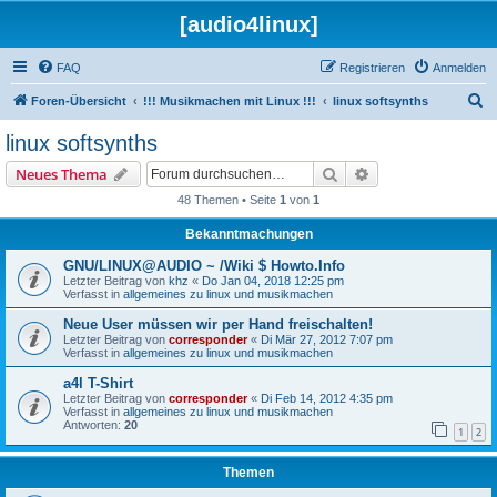
[audio4linux]
FAQ
Registrieren
Anmelden
S
Foren-Übersicht
!!! Musikmachen mit Linux !!!
linux softsynths
u
linux softsynths
c
Suche
Erweiterte Suche
Neues Thema
h
48 Themen • Seite
1
von
1
e
Bekanntmachungen
GNU/LINUX@AUDIO ~ /Wiki $ Howto.Info
Letzter Beitrag von
khz
«
Do Jan 04, 2018 12:25 pm
Verfasst in
allgemeines zu linux und musikmachen
Neue User müssen wir per Hand freischalten!
Letzter Beitrag von
corresponder
«
Di Mär 27, 2012 7:07 pm
Verfasst in
allgemeines zu linux und musikmachen
a4l T-Shirt
Letzter Beitrag von
corresponder
«
Di Feb 14, 2012 4:35 pm
Verfasst in
allgemeines zu linux und musikmachen
Antworten:
20
1
2
Themen