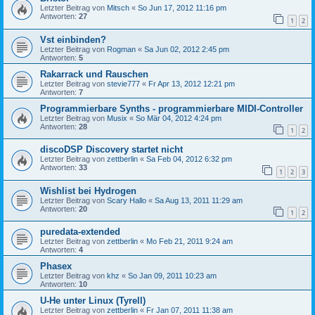
Letzter Beitrag von
Mitsch
«
So Jun 17, 2012 11:16 pm
Antworten:
27
1
2
Vst einbinden?
Letzter Beitrag von
Rogman
«
Sa Jun 02, 2012 2:45 pm
Antworten:
5
Rakarrack und Rauschen
Letzter Beitrag von
stevie777
«
Fr Apr 13, 2012 12:21 pm
Antworten:
7
Programmierbare Synths - programmierbare MIDI-Controller
Letzter Beitrag von
Musix
«
So Mär 04, 2012 4:24 pm
Antworten:
28
1
2
discoDSP Discovery startet nicht
Letzter Beitrag von
zettberlin
«
Sa Feb 04, 2012 6:32 pm
Antworten:
33
1
2
3
Wishlist bei Hydrogen
Letzter Beitrag von
Scary Hallo
«
Sa Aug 13, 2011 11:29 am
Antworten:
20
1
2
puredata-extended
Letzter Beitrag von
zettberlin
«
Mo Feb 21, 2011 9:24 am
Antworten:
4
Phasex
Letzter Beitrag von
khz
«
So Jan 09, 2011 10:23 am
Antworten:
10
U-He unter Linux (Tyrell)
Letzter Beitrag von
zettberlin
«
Fr Jan 07, 2011 11:38 am