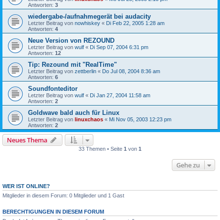
Antworten:
3
wiedergabe-/aufnahmegerät bei audacity
Letzter Beitrag von
nowhiskey
«
Di Feb 22, 2005 1:28 am
Antworten:
4
Neue Version von REZOUND
Letzter Beitrag von
wulf
«
Di Sep 07, 2004 6:31 pm
Antworten:
12
Tip: Rezound mit "RealTime"
Letzter Beitrag von
zettberlin
«
Do Jul 08, 2004 8:36 am
Antworten:
6
Soundfonteditor
Letzter Beitrag von
wulf
«
Di Jan 27, 2004 11:58 am
Antworten:
2
Goldwave bald auch für Linux
Letzter Beitrag von
linuxchaos
«
Mi Nov 05, 2003 12:23 pm
Antworten:
2
Neues Thema
33 Themen • Seite
1
von
1
Gehe zu
WER IST ONLINE?
Mitglieder in diesem Forum: 0 Mitglieder und 1 Gast
BERECHTIGUNGEN IN DIESEM FORUM