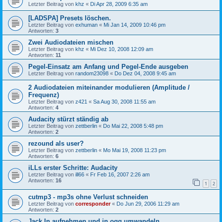
Letzter Beitrag von
khz
«
Di Apr 28, 2009 6:35 am
[LADSPA] Presets löschen.
Letzter Beitrag von
exhuman
«
Mi Jan 14, 2009 10:46 pm
Antworten:
3
Zwei Audiodateien mischen
Letzter Beitrag von
khz
«
Mi Dez 10, 2008 12:09 am
Antworten:
11
Pegel-Einsatz am Anfang und Pegel-Ende ausgeben
Letzter Beitrag von
random23098
«
Do Dez 04, 2008 9:45 am
2 Audiodateien miteinander modulieren (Amplitude /
Frequenz)
Letzter Beitrag von
z421
«
Sa Aug 30, 2008 11:55 am
Antworten:
4
Audacity stürzt ständig ab
Letzter Beitrag von
zettberlin
«
Do Mai 22, 2008 5:48 pm
Antworten:
2
rezound als user?
Letzter Beitrag von
zettberlin
«
Mo Mai 19, 2008 11:23 pm
Antworten:
6
iLLs erster Schritte: Audacity
Letzter Beitrag von
ill66
«
Fr Feb 16, 2007 2:26 am
Antworten:
16
1
2
cutmp3 - mp3s ohne Verlust schneiden
Letzter Beitrag von
corresponder
«
Do Jun 29, 2006 11:29 am
Antworten:
2
Jack In aufnehmen und in ogg umwandeln