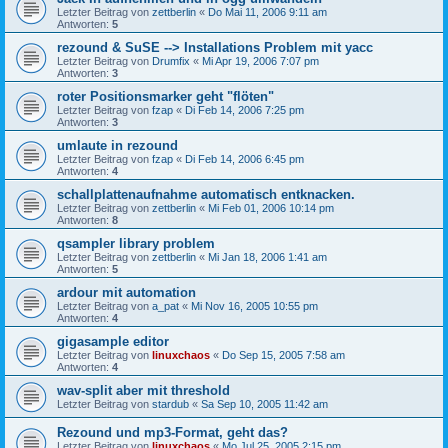
Letzter Beitrag von
zettberlin
«
Do Mai 11, 2006 9:11 am
Antworten:
5
rezound & SuSE --> Installations Problem mit yacc
Letzter Beitrag von
Drumfix
«
Mi Apr 19, 2006 7:07 pm
Antworten:
3
roter Positionsmarker geht "flöten"
Letzter Beitrag von
fzap
«
Di Feb 14, 2006 7:25 pm
Antworten:
3
umlaute in rezound
Letzter Beitrag von
fzap
«
Di Feb 14, 2006 6:45 pm
Antworten:
4
schallplattenaufnahme automatisch entknacken.
Letzter Beitrag von
zettberlin
«
Mi Feb 01, 2006 10:14 pm
Antworten:
8
qsampler library problem
Letzter Beitrag von
zettberlin
«
Mi Jan 18, 2006 1:41 am
Antworten:
5
ardour mit automation
Letzter Beitrag von
a_pat
«
Mi Nov 16, 2005 10:55 pm
Antworten:
4
gigasample editor
Letzter Beitrag von
linuxchaos
«
Do Sep 15, 2005 7:58 am
Antworten:
4
wav-split aber mit threshold
Letzter Beitrag von
stardub
«
Sa Sep 10, 2005 11:42 am
Rezound und mp3-Format, geht das?
Letzter Beitrag von
linuxchaos
«
Mo Jul 25, 2005 2:15 pm