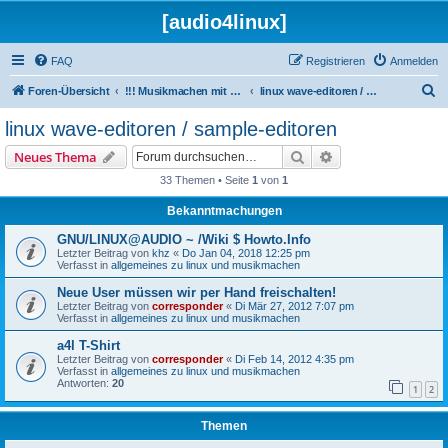
[audio4linux]
FAQ
Registrieren
Anmelden
S
Foren-Übersicht
!!! Musikmachen mit Linux !!!
linux wave-editoren / sample-editoren
u
linux wave-editoren / sample-editoren
c
Suche
Erweiterte Suche
Neues Thema
h
33 Themen • Seite
1
von
1
e
Bekanntmachungen
GNU/LINUX@AUDIO ~ /Wiki $ Howto.Info
Letzter Beitrag von
khz
«
Do Jan 04, 2018 12:25 pm
Verfasst in
allgemeines zu linux und musikmachen
Neue User müssen wir per Hand freischalten!
Letzter Beitrag von
corresponder
«
Di Mär 27, 2012 7:07 pm
Verfasst in
allgemeines zu linux und musikmachen
a4l T-Shirt
Letzter Beitrag von
corresponder
«
Di Feb 14, 2012 4:35 pm
Verfasst in
allgemeines zu linux und musikmachen
Antworten:
20
1
2
Themen