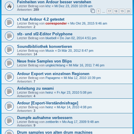
Feinheiten von Ardour besser verstehen
Letzter Beitrag von
khz
«
Mi Dez 23, 2020 10:09 am
Antworten:
289
1
17
18
19
20
…
c't hat Ardour 4.2 getestet
Letzter Beitrag von
corresponder
«
Mo Okt 26, 2015 9:46 am
Antworten:
2
sfz- und sf2-Editor Polyphone
Letzter Beitrag von
bluebell
«
Do Jan 02, 2014 4:51 pm
Soundbibliothek konvertieren
Letzter Beitrag von
Musix
«
Di Mär 20, 2012 8:47 pm
Antworten:
14
Neue freie Samples von Blips
Letzter Beitrag von
ungleichklang
«
Mi Mär 16, 2011 7:46 pm
Ardour Export von einzelnen Regionen
Letzter Beitrag von
Papageno
«
Mi Mai 12, 2010 10:39 pm
Antworten:
7
Anleitung zu swami
Letzter Beitrag von
heinz
«
Fr Apr 23, 2010 5:08 pm
Antworten:
4
Ardour [Export-Verständnisfrage]
Letzter Beitrag von
heinz
«
Mi Apr 14, 2010 4:08 pm
Antworten:
3
Dumpfe aufnahme verbessern
Letzter Beitrag von
zettberlin
«
Mo Aug 17, 2009 9:48 am
Antworten:
9
Drum samples von alten drum machines