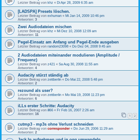
Letzter Beitrag von
khz
«
Di Apr 28, 2009 6:35 am
[LADSPA] Presets löschen.
Letzter Beitrag von
exhuman
«
Mi Jan 14, 2009 10:46 pm
Antworten:
3
Zwei Audiodateien mischen
Letzter Beitrag von
khz
«
Mi Dez 10, 2008 12:09 am
Antworten:
11
Pegel-Einsatz am Anfang und Pegel-Ende ausgeben
Letzter Beitrag von
random23098
«
Do Dez 04, 2008 9:45 am
2 Audiodateien miteinander modulieren (Amplitude /
Frequenz)
Letzter Beitrag von
z421
«
Sa Aug 30, 2008 11:55 am
Antworten:
4
Audacity stürzt ständig ab
Letzter Beitrag von
zettberlin
«
Do Mai 22, 2008 5:48 pm
Antworten:
2
rezound als user?
Letzter Beitrag von
zettberlin
«
Mo Mai 19, 2008 11:23 pm
Antworten:
6
iLLs erster Schritte: Audacity
Letzter Beitrag von
ill66
«
Fr Feb 16, 2007 2:26 am
Antworten:
16
1
2
cutmp3 - mp3s ohne Verlust schneiden
Letzter Beitrag von
corresponder
«
Do Jun 29, 2006 11:29 am
Antworten:
2
Jack In aufnehmen und in ogg umwandeln