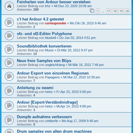
Feinheiten von Ardour besser verstehen
Letzter Beitrag von
khz
«
Mi Dez 23, 2020 10:09 am
Antworten:
289
1
17
18
19
20
…
c't hat Ardour 4.2 getestet
Letzter Beitrag von
corresponder
«
Mo Okt 26, 2015 9:46 am
Antworten:
2
sfz- und sf2-Editor Polyphone
Letzter Beitrag von
bluebell
«
Do Jan 02, 2014 4:51 pm
Soundbibliothek konvertieren
Letzter Beitrag von
Musix
«
Di Mär 20, 2012 8:47 pm
Antworten:
14
Neue freie Samples von Blips
Letzter Beitrag von
ungleichklang
«
Mi Mär 16, 2011 7:46 pm
Ardour Export von einzelnen Regionen
Letzter Beitrag von
Papageno
«
Mi Mai 12, 2010 10:39 pm
Antworten:
7
Anleitung zu swami
Letzter Beitrag von
heinz
«
Fr Apr 23, 2010 5:08 pm
Antworten:
4
Ardour [Export-Verständnisfrage]
Letzter Beitrag von
heinz
«
Mi Apr 14, 2010 4:08 pm
Antworten:
3
Dumpfe aufnahme verbessern
Letzter Beitrag von
zettberlin
«
Mo Aug 17, 2009 9:48 am
Antworten:
9
Drum samples von alten drum machines