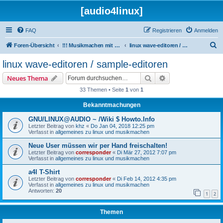
[audio4linux]
FAQ
Registrieren
Anmelden
S
Foren-Übersicht
!!! Musikmachen mit Linux !!!
linux wave-editoren / sample-editoren
u
linux wave-editoren / sample-editoren
c
Suche
Erweiterte Suche
Neues Thema
h
33 Themen • Seite
1
von
1
e
Bekanntmachungen
GNU/LINUX@AUDIO ~ /Wiki $ Howto.Info
Letzter Beitrag von
khz
«
Do Jan 04, 2018 12:25 pm
Verfasst in
allgemeines zu linux und musikmachen
Neue User müssen wir per Hand freischalten!
Letzter Beitrag von
corresponder
«
Di Mär 27, 2012 7:07 pm
Verfasst in
allgemeines zu linux und musikmachen
a4l T-Shirt
Letzter Beitrag von
corresponder
«
Di Feb 14, 2012 4:35 pm
Verfasst in
allgemeines zu linux und musikmachen
Antworten:
20
1
2
Themen