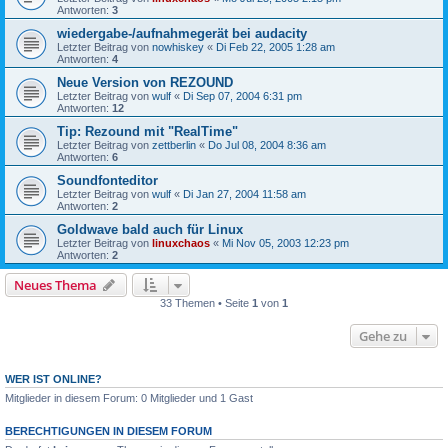
Antworten:
3
wiedergabe-/aufnahmegerät bei audacity
Letzter Beitrag von
nowhiskey
«
Di Feb 22, 2005 1:28 am
Antworten:
4
Neue Version von REZOUND
Letzter Beitrag von
wulf
«
Di Sep 07, 2004 6:31 pm
Antworten:
12
Tip: Rezound mit "RealTime"
Letzter Beitrag von
zettberlin
«
Do Jul 08, 2004 8:36 am
Antworten:
6
Soundfonteditor
Letzter Beitrag von
wulf
«
Di Jan 27, 2004 11:58 am
Antworten:
2
Goldwave bald auch für Linux
Letzter Beitrag von
linuxchaos
«
Mi Nov 05, 2003 12:23 pm
Antworten:
2
Neues Thema
33 Themen • Seite
1
von
1
Gehe zu
WER IST ONLINE?
Mitglieder in diesem Forum: 0 Mitglieder und 1 Gast
BERECHTIGUNGEN IN DIESEM FORUM