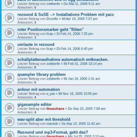
Letzter Beitrag von
zettberlin
«
Do Mai 11, 2006 9:11 am
Antworten:
5
rezound & SuSE --> Installations Problem mit yacc
Letzter Beitrag von
Drumfix
«
Mi Apr 19, 2006 7:07 pm
Antworten:
3
roter Positionsmarker geht "flöten"
Letzter Beitrag von
fzap
«
Di Feb 14, 2006 7:25 pm
Antworten:
3
umlaute in rezound
Letzter Beitrag von
fzap
«
Di Feb 14, 2006 6:45 pm
Antworten:
4
schallplattenaufnahme automatisch entknacken.
Letzter Beitrag von
zettberlin
«
Mi Feb 01, 2006 10:14 pm
Antworten:
8
qsampler library problem
Letzter Beitrag von
zettberlin
«
Mi Jan 18, 2006 1:41 am
Antworten:
5
ardour mit automation
Letzter Beitrag von
a_pat
«
Mi Nov 16, 2005 10:55 pm
Antworten:
4
gigasample editor
Letzter Beitrag von
linuxchaos
«
Do Sep 15, 2005 7:58 am
Antworten:
4
wav-split aber mit threshold
Letzter Beitrag von
stardub
«
Sa Sep 10, 2005 11:42 am
Rezound und mp3-Format, geht das?
Letzter Beitrag von
linuxchaos
«
Mo Jul 25, 2005 2:15 pm