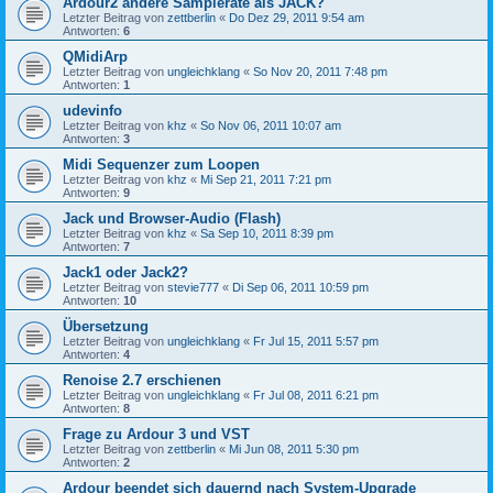
Ardour2 andere Samplerate als JACK?
Letzter Beitrag von
zettberlin
«
Do Dez 29, 2011 9:54 am
Antworten:
6
QMidiArp
Letzter Beitrag von
ungleichklang
«
So Nov 20, 2011 7:48 pm
Antworten:
1
udevinfo
Letzter Beitrag von
khz
«
So Nov 06, 2011 10:07 am
Antworten:
3
Midi Sequenzer zum Loopen
Letzter Beitrag von
khz
«
Mi Sep 21, 2011 7:21 pm
Antworten:
9
Jack und Browser-Audio (Flash)
Letzter Beitrag von
khz
«
Sa Sep 10, 2011 8:39 pm
Antworten:
7
Jack1 oder Jack2?
Letzter Beitrag von
stevie777
«
Di Sep 06, 2011 10:59 pm
Antworten:
10
Übersetzung
Letzter Beitrag von
ungleichklang
«
Fr Jul 15, 2011 5:57 pm
Antworten:
4
Renoise 2.7 erschienen
Letzter Beitrag von
ungleichklang
«
Fr Jul 08, 2011 6:21 pm
Antworten:
8
Frage zu Ardour 3 und VST
Letzter Beitrag von
zettberlin
«
Mi Jun 08, 2011 5:30 pm
Antworten:
2
Ardour beendet sich dauernd nach System-Upgrade