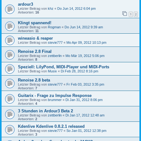
ardour3
Letzter Beitrag von
khz
«
Do Jun 14, 2012 6:04 pm
Antworten:
16
1
2
Klingt spannend!
Letzter Beitrag von
Rogman
«
Do Jun 14, 2012 9:39 am
Antworten:
11
wineasio & reaper
Letzter Beitrag von
stevie777
«
Mo Apr 09, 2012 10:13 pm
Renoise 2.8 Final
Letzter Beitrag von
zettberlin
«
Mo Mär 19, 2012 5:06 pm
Antworten:
8
Speziell: LilyPond, MIDI-Player und MIDI-Ports
Letzter Beitrag von
Musix
«
Di Feb 28, 2012 8:16 pm
Renoise 2.8 beta
Letzter Beitrag von
stevie777
«
Fr Feb 03, 2012 3:35 pm
Antworten:
7
Guitarix - Frage zu Impulse Response
Letzter Beitrag von
brummer
«
Di Jan 31, 2012 8:06 pm
Antworten:
4
3 Stunden in Ardour3 Beta 2
Letzter Beitrag von
zettberlin
«
Di Jan 17, 2012 12:48 am
Antworten:
2
Kdenlive Kdenlive 0.8.2.1 released
Letzter Beitrag von
stevie777
«
So Jan 01, 2012 12:38 pm
Antworten:
3