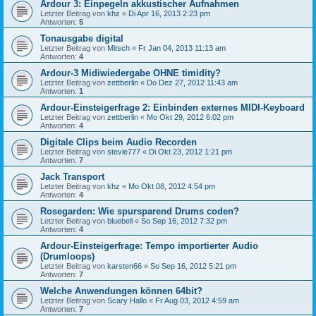
Ardour 3: Einpegeln akkustischer Aufnahmen
Letzter Beitrag von
khz
«
Di Apr 16, 2013 2:23 pm
Antworten:
5
Tonausgabe digital
Letzter Beitrag von
Mitsch
«
Fr Jan 04, 2013 11:13 am
Antworten:
4
Ardour-3 Midiwiedergabe OHNE timidity?
Letzter Beitrag von
zettberlin
«
Do Dez 27, 2012 11:43 am
Antworten:
1
Ardour-Einsteigerfrage 2: Einbinden externes MIDI-Keyboard
Letzter Beitrag von
zettberlin
«
Mo Okt 29, 2012 6:02 pm
Antworten:
4
Digitale Clips beim Audio Recorden
Letzter Beitrag von
stevie777
«
Di Okt 23, 2012 1:21 pm
Antworten:
7
Jack Transport
Letzter Beitrag von
khz
«
Mo Okt 08, 2012 4:54 pm
Antworten:
4
Rosegarden: Wie spursparend Drums coden?
Letzter Beitrag von
bluebell
«
So Sep 16, 2012 7:32 pm
Antworten:
4
Ardour-Einsteigerfrage: Tempo importierter Audio
(Drumloops)
Letzter Beitrag von
karsten66
«
So Sep 16, 2012 5:21 pm
Antworten:
7
Welche Anwendungen können 64bit?
Letzter Beitrag von
Scary Hallo
«
Fr Aug 03, 2012 4:59 am
Antworten:
7