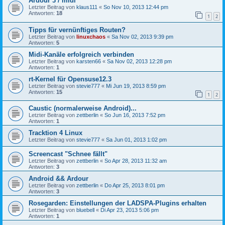
Ardour 3 / midi
Letzter Beitrag von
klaus111
«
So Nov 10, 2013 12:44 pm
Antworten:
18
1
2
Tipps für vernünftiges Routen?
Letzter Beitrag von
linuxchaos
«
Sa Nov 02, 2013 9:39 pm
Antworten:
5
Midi-Kanäle erfolgreich verbinden
Letzter Beitrag von
karsten66
«
Sa Nov 02, 2013 12:28 pm
Antworten:
1
rt-Kernel für Opensuse12.3
Letzter Beitrag von
stevie777
«
Mi Jun 19, 2013 8:59 pm
Antworten:
15
1
2
Caustic (normalerweise Android)...
Letzter Beitrag von
zettberlin
«
So Jun 16, 2013 7:52 pm
Antworten:
1
Tracktion 4 Linux
Letzter Beitrag von
stevie777
«
Sa Jun 01, 2013 1:02 pm
Screencast "Schnee fällt"
Letzter Beitrag von
zettberlin
«
So Apr 28, 2013 11:32 am
Antworten:
3
Android && Ardour
Letzter Beitrag von
zettberlin
«
Do Apr 25, 2013 8:01 pm
Antworten:
3
Rosegarden: Einstellungen der LADSPA-Plugins erhalten
Letzter Beitrag von
bluebell
«
Di Apr 23, 2013 5:06 pm
Antworten:
1