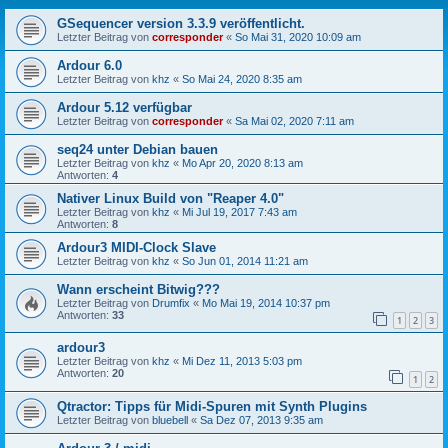
GSequencer version 3.3.9 veröffentlicht.
Letzter Beitrag von
corresponder
«
So Mai 31, 2020 10:09 am
Ardour 6.0
Letzter Beitrag von
khz
«
So Mai 24, 2020 8:35 am
Ardour 5.12 verfügbar
Letzter Beitrag von
corresponder
«
Sa Mai 02, 2020 7:11 am
seq24 unter Debian bauen
Letzter Beitrag von
khz
«
Mo Apr 20, 2020 8:13 am
Antworten:
4
Nativer Linux Build von "Reaper 4.0"
Letzter Beitrag von
khz
«
Mi Jul 19, 2017 7:43 am
Antworten:
8
Ardour3 MIDI-Clock Slave
Letzter Beitrag von
khz
«
So Jun 01, 2014 11:21 am
Wann erscheint Bitwig???
Letzter Beitrag von
Drumfix
«
Mo Mai 19, 2014 10:37 pm
Antworten:
33
1
2
3
ardour3
Letzter Beitrag von
khz
«
Mi Dez 11, 2013 5:03 pm
Antworten:
20
1
2
Qtractor: Tipps für Midi-Spuren mit Synth Plugins
Letzter Beitrag von
bluebell
«
Sa Dez 07, 2013 9:35 am