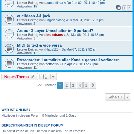
Letzter Beitrag von
autoandimat
«
Do Jun 02, 2011 10:42 pm
Antworten:
15
1
2
euclidean && jack
Letzter Beitrag von
ungleichklang
«
Di Mai 31, 2011 5:53 pm
Antworten:
2
Ardour 3 Layer-Umschalter im Spurkopf?
Letzter Beitrag von
linuxchaos
«
So Mai 08, 2011 10:33 pm
Antworten:
3
MIDI to text & vice versa
Letzter Beitrag von
klaus111
«
Sa Mai 07, 2011 9:52 am
Antworten:
11
Rosegarden: Lautstärke aller Kanäle generell verändern
Letzter Beitrag von
zettberlin
«
Do Apr 28, 2011 5:30 pm
Antworten:
11
Neues Thema
1
2
3
4
5
Nächste
223 Themen
Gehe zu
WER IST ONLINE?
Mitglieder in diesem Forum: 0 Mitglieder und 1 Gast
BERECHTIGUNGEN IN DIESEM FORUM
Du darfst
keine
neuen Themen in diesem Forum erstellen.