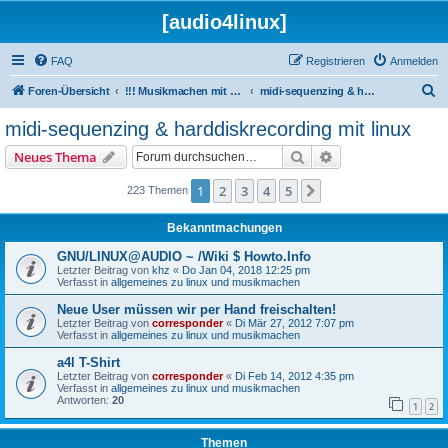
[audio4linux]
FAQ
Registrieren
Anmelden
S
Foren-Übersicht
!!! Musikmachen mit Linux !!!
midi-sequenzing & harddiskrecording mit linux
u
midi-sequenzing & harddiskrecording mit linux
c
Suche
Erweiterte Suche
Neues Thema
h
e
1
2
3
4
5
Nächste
223 Themen
Bekanntmachungen
GNU/LINUX@AUDIO ~ /Wiki $ Howto.Info
Letzter Beitrag von
khz
«
Do Jan 04, 2018 12:25 pm
Verfasst in
allgemeines zu linux und musikmachen
Neue User müssen wir per Hand freischalten!
Letzter Beitrag von
corresponder
«
Di Mär 27, 2012 7:07 pm
Verfasst in
allgemeines zu linux und musikmachen
a4l T-Shirt
Letzter Beitrag von
corresponder
«
Di Feb 14, 2012 4:35 pm
Verfasst in
allgemeines zu linux und musikmachen
Antworten:
20
1
2
Themen