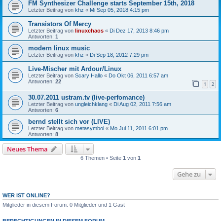
FM Synthesizer Challenge starts September 15th, 2018
Letzter Beitrag von
khz
«
Mi Sep 05, 2018 4:15 pm
Transistors Of Mercy
Letzter Beitrag von
linuxchaos
«
Di Dez 17, 2013 8:46 pm
Antworten:
1
modern linux music
Letzter Beitrag von
khz
«
Di Sep 18, 2012 7:29 pm
Live-Mischer mit Ardour/Linux
Letzter Beitrag von
Scary Hallo
«
Do Okt 06, 2011 6:57 am
Antworten:
22
1
2
30.07.2011 ustram.tv (live-perfomance)
Letzter Beitrag von
ungleichklang
«
Di Aug 02, 2011 7:56 am
Antworten:
6
bernd stellt sich vor (LIVE)
Letzter Beitrag von
metasymbol
«
Mo Jul 11, 2011 6:01 pm
Antworten:
8
Neues Thema
6 Themen • Seite
1
von
1
Gehe zu
WER IST ONLINE?
Mitglieder in diesem Forum: 0 Mitglieder und 1 Gast