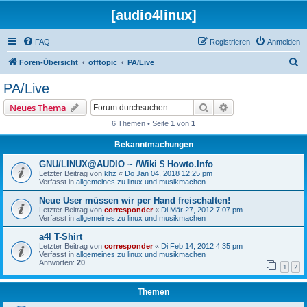
[audio4linux]
FAQ
Registrieren
Anmelden
S
Foren-Übersicht
offtopic
PA/Live
u
PA/Live
c
Suche
Erweiterte Suche
Neues Thema
h
6 Themen • Seite
1
von
1
e
Bekanntmachungen
GNU/LINUX@AUDIO ~ /Wiki $ Howto.Info
Letzter Beitrag von
khz
«
Do Jan 04, 2018 12:25 pm
Verfasst in
allgemeines zu linux und musikmachen
Neue User müssen wir per Hand freischalten!
Letzter Beitrag von
corresponder
«
Di Mär 27, 2012 7:07 pm
Verfasst in
allgemeines zu linux und musikmachen
a4l T-Shirt
Letzter Beitrag von
corresponder
«
Di Feb 14, 2012 4:35 pm
Verfasst in
allgemeines zu linux und musikmachen
Antworten:
20
1
2
Themen