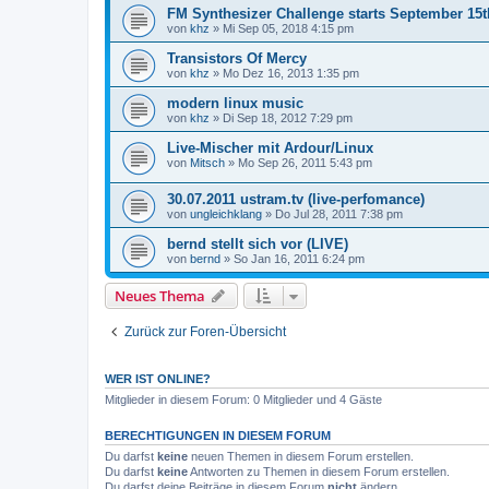
FM Synthesizer Challenge starts September 15t
von
khz
»
Mi Sep 05, 2018 4:15 pm
Transistors Of Mercy
von
khz
»
Mo Dez 16, 2013 1:35 pm
modern linux music
von
khz
»
Di Sep 18, 2012 7:29 pm
Live-Mischer mit Ardour/Linux
von
Mitsch
»
Mo Sep 26, 2011 5:43 pm
30.07.2011 ustram.tv (live-perfomance)
von
ungleichklang
»
Do Jul 28, 2011 7:38 pm
bernd stellt sich vor (LIVE)
von
bernd
»
So Jan 16, 2011 6:24 pm
Neues Thema
Zurück zur Foren-Übersicht
WER IST ONLINE?
Mitglieder in diesem Forum: 0 Mitglieder und 4 Gäste
BERECHTIGUNGEN IN DIESEM FORUM
Du darfst
keine
neuen Themen in diesem Forum erstellen.
Du darfst
keine
Antworten zu Themen in diesem Forum erstellen.
Du darfst deine Beiträge in diesem Forum
nicht
ändern.