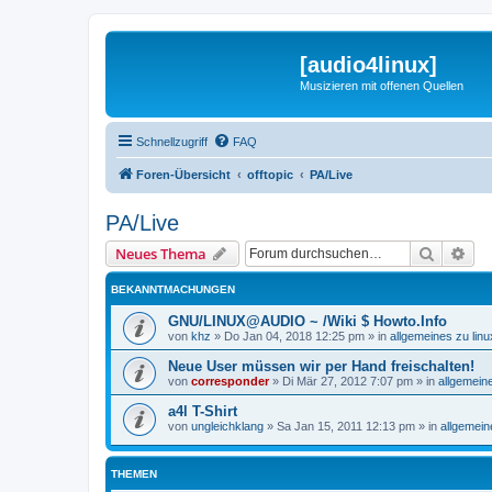
[audio4linux]
Musizieren mit offenen Quellen
Schnellzugriff
FAQ
Foren-Übersicht
offtopic
PA/Live
PA/Live
Suche
Erw
Neues Thema
BEKANNTMACHUNGEN
GNU/LINUX@AUDIO ~ /Wiki $ Howto.Info
von
khz
»
Do Jan 04, 2018 12:25 pm
» in
allgemeines zu li
Neue User müssen wir per Hand freischalten!
von
corresponder
»
Di Mär 27, 2012 7:07 pm
» in
allgemein
a4l T-Shirt
von
ungleichklang
»
Sa Jan 15, 2011 12:13 pm
» in
allgemei
THEMEN