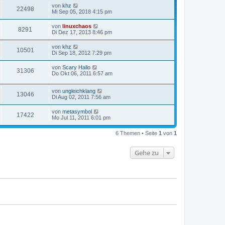
von
khz
22498
Mi Sep 05, 2018 4:15 pm
von
linuxchaos
8291
Di Dez 17, 2013 8:46 pm
von
khz
10501
Di Sep 18, 2012 7:29 pm
von
Scary Hallo
31306
Do Okt 06, 2011 6:57 am
von
ungleichklang
13046
Di Aug 02, 2011 7:56 am
von
metasymbol
17422
Mo Jul 11, 2011 6:01 pm
6 Themen • Seite
1
von
1
Gehe zu