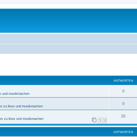
eiterte Suche
ANTWORTEN
0
nux und musikmachen
0
es zu linux und musikmachen
20
nes zu linux und musikmachen
1
2
ANTWORTEN