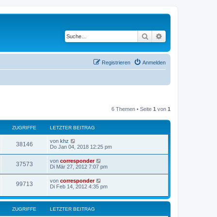
Suche
Erweiterte Suche
Registrieren
Anmelden
6 Themen • Seite
1
von
1
ZUGRIFFE
LETZTER BEITRAG
von
khz
38146
Do Jan 04, 2018 12:25 pm
von
corresponder
37573
Di Mär 27, 2012 7:07 pm
von
corresponder
99713
Di Feb 14, 2012 4:35 pm
ZUGRIFFE
LETZTER BEITRAG