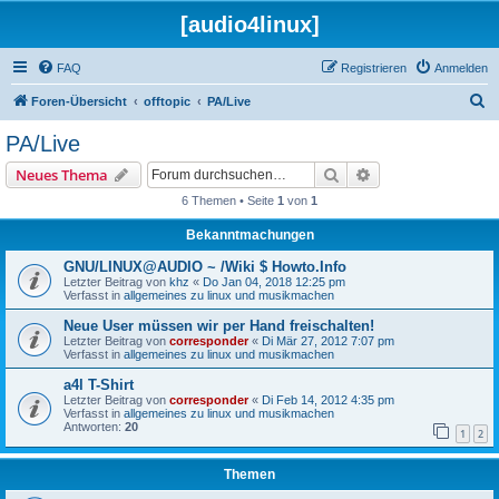
[audio4linux]
FAQ
Registrieren
Anmelden
S
Foren-Übersicht
offtopic
PA/Live
u
PA/Live
c
Suche
Erweiterte Suche
Neues Thema
h
6 Themen • Seite
1
von
1
e
Bekanntmachungen
GNU/LINUX@AUDIO ~ /Wiki $ Howto.Info
Letzter Beitrag von
khz
«
Do Jan 04, 2018 12:25 pm
Verfasst in
allgemeines zu linux und musikmachen
Neue User müssen wir per Hand freischalten!
Letzter Beitrag von
corresponder
«
Di Mär 27, 2012 7:07 pm
Verfasst in
allgemeines zu linux und musikmachen
a4l T-Shirt
Letzter Beitrag von
corresponder
«
Di Feb 14, 2012 4:35 pm
Verfasst in
allgemeines zu linux und musikmachen
Antworten:
20
1
2
Themen