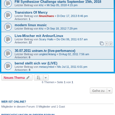
FM Synthesizer Challenge starts September 15th, 2018
Letzter Beitrag von
khz
«
Mi Sep 05, 2018 4:15 pm
Transistors Of Mercy
Letzter Beitrag von
linuxchaos
«
Di Dez 17, 2013 8:46 pm
Antworten:
1
modern linux music
Letzter Beitrag von
khz
«
Di Sep 18, 2012 7:29 pm
Live-Mischer mit Ardour/Linux
Letzter Beitrag von
Scary Hallo
«
Do Okt 06, 2011 6:57 am
Antworten:
22
1
2
30.07.2011 ustram.tv (live-perfomance)
Letzter Beitrag von
ungleichklang
«
Di Aug 02, 2011 7:56 am
Antworten:
6
bernd stellt sich vor (LIVE)
Letzter Beitrag von
metasymbol
«
Mo Jul 11, 2011 6:01 pm
Antworten:
8
Neues Thema
6 Themen • Seite
1
von
1
Gehe zu
WER IST ONLINE?
Mitglieder in diesem Forum: 0 Mitglieder und 1 Gast