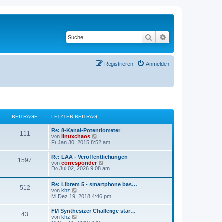
Suche
Erweiterte Suche
Registrieren
Anmelden
BEITRÄGE
LETZTER BEITRAG
Re: 8-Kanal-Potentiometer
111
N
von
linuxchaos
e
Fr Jan 30, 2015 8:52 am
u
e
Re: LAA - Veröffentlichungen
1597
s
N
von
corresponder
t
e
Do Jul 02, 2026 9:08 am
e
u
r
e
B
Re: Librem 5 - smartphone bas…
s
512
e
N
von
khz
t
i
e
Mi Dez 19, 2018 4:46 pm
e
t
u
r
r
e
B
FM Synthesizer Challenge star…
a
43
s
e
N
von
khz
g
t
i
e