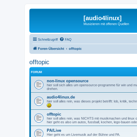
[audio4linux]
Musizieren mit offenen Quellen
Schnellzugriff
FAQ
Foren-Übersicht
offtopic
offtopic
FORUM
non-linux opensource
hier soll sich alles um opensource-programme für win und
drehen.
audio4linux.de
hier soll alles rein, was dieses projekt betrifft: lob, kritik
offtopic
hier soll alles rein, was NICHTS mit musikmachen und linux
hier geht es also um autos, fussball, kochen, lego-bauen oder
PA/Live
Hier geht es um Livemusik auf der Bühne und PA.