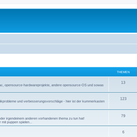
THEMEN
13
 mac, opensource-hardwareprojekte, andere opensource-OS und sowas
123
, technikprobleme und verbesserungsvorschläge - hier ist der kummerkasten
79
 oder irgendeinem anderen vorhandenen thema zu tun hat!
 mit puppen spielen...
6