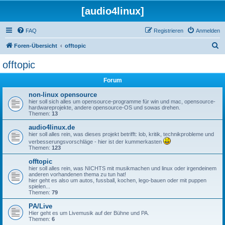
[audio4linux]
FAQ
Registrieren
Anmelden
S
Foren-Übersicht
offtopic
u
offtopic
c
Forum
h
e
non-linux opensource
hier soll sich alles um opensource-programme für win und mac, opensource-
hardwareprojekte, andere opensource-OS und sowas drehen.
Themen:
13
audio4linux.de
hier soll alles rein, was dieses projekt betrifft: lob, kritik, technikprobleme und
verbesserungsvorschläge - hier ist der kummerkasten
Themen:
123
offtopic
hier soll alles rein, was NICHTS mit musikmachen und linux oder irgendeinem
anderen vorhandenen thema zu tun hat!
hier geht es also um autos, fussball, kochen, lego-bauen oder mit puppen
spielen...
Themen:
79
PA/Live
Hier geht es um Livemusik auf der Bühne und PA.
Themen:
6