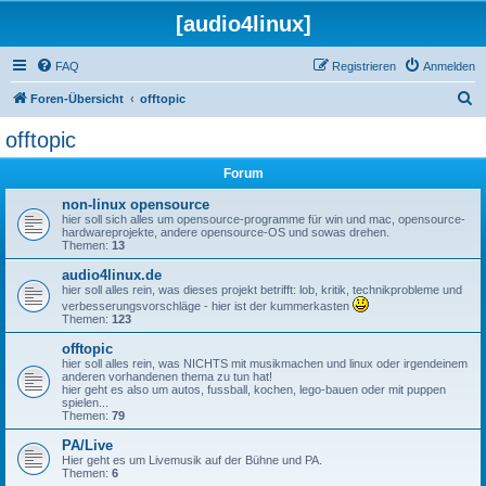
[audio4linux]
FAQ
Registrieren
Anmelden
S
Foren-Übersicht
offtopic
u
offtopic
c
Forum
h
e
non-linux opensource
hier soll sich alles um opensource-programme für win und mac, opensource-
hardwareprojekte, andere opensource-OS und sowas drehen.
Themen:
13
audio4linux.de
hier soll alles rein, was dieses projekt betrifft: lob, kritik, technikprobleme und
verbesserungsvorschläge - hier ist der kummerkasten
Themen:
123
offtopic
hier soll alles rein, was NICHTS mit musikmachen und linux oder irgendeinem
anderen vorhandenen thema zu tun hat!
hier geht es also um autos, fussball, kochen, lego-bauen oder mit puppen
spielen...
Themen:
79
PA/Live
Hier geht es um Livemusik auf der Bühne und PA.
Themen:
6