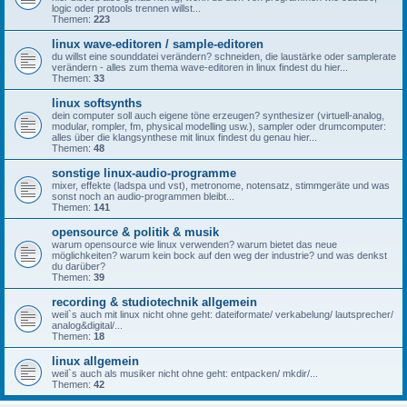
logic oder protools trennen willst...
Themen:
223
linux wave-editoren / sample-editoren
du willst eine sounddatei verändern? schneiden, die laustärke oder samplerate
verändern - alles zum thema wave-editoren in linux findest du hier...
Themen:
33
linux softsynths
dein computer soll auch eigene töne erzeugen? synthesizer (virtuell-analog,
modular, rompler, fm, physical modelling usw.), sampler oder drumcomputer:
alles über die klangsynthese mit linux findest du genau hier...
Themen:
48
sonstige linux-audio-programme
mixer, effekte (ladspa und vst), metronome, notensatz, stimmgeräte und was
sonst noch an audio-programmen bleibt...
Themen:
141
opensource & politik & musik
warum opensource wie linux verwenden? warum bietet das neue
möglichkeiten? warum kein bock auf den weg der industrie? und was denkst
du darüber?
Themen:
39
recording & studiotechnik allgemein
weil`s auch mit linux nicht ohne geht: dateiformate/ verkabelung/ lautsprecher/
analog&digital/...
Themen:
18
linux allgemein
weil`s auch als musiker nicht ohne geht: entpacken/ mkdir/...
Themen:
42