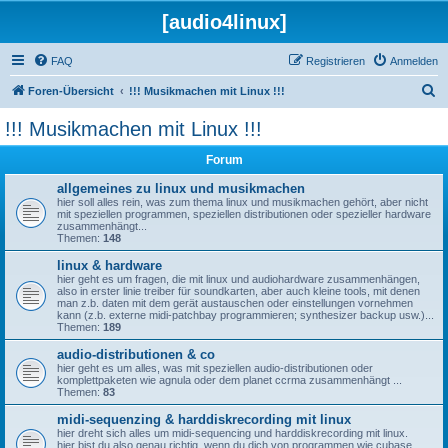
[audio4linux]
FAQ
Registrieren
Anmelden
S
Foren-Übersicht
!!! Musikmachen mit Linux !!!
u
!!! Musikmachen mit Linux !!!
c
Forum
h
e
allgemeines zu linux und musikmachen
hier soll alles rein, was zum thema linux und musikmachen gehört, aber nicht
mit speziellen programmen, speziellen distributionen oder spezieller hardware
zusammenhängt...
Themen:
148
linux & hardware
hier geht es um fragen, die mit linux und audiohardware zusammenhängen,
also in erster linie treiber für soundkarten, aber auch kleine tools, mit denen
man z.b. daten mit dem gerät austauschen oder einstellungen vornehmen
kann (z.b. externe midi-patchbay programmieren; synthesizer backup usw.)...
Themen:
189
audio-distributionen & co
hier geht es um alles, was mit speziellen audio-distributionen oder
komplettpaketen wie agnula oder dem planet ccrma zusammenhängt ...
Themen:
83
midi-sequenzing & harddiskrecording mit linux
hier dreht sich alles um midi-sequencing und harddiskrecording mit linux.
hier bist du also genau richtig, wenn du dich von programmen wie cubase,