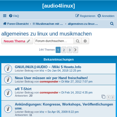
[audio4linux]
FAQ
Registrieren
Anmelden
S
Foren-Übersicht
!!! Musikmachen mit Linux !!!
allgemeines zu linux und musikmachen
u
allgemeines zu linux und musikmachen
c
Suche
Erweiterte Suche
Neues Thema
h
e
1
2
3
Nächste
144 Themen
Bekanntmachungen
GNU/LINUX@AUDIO ~ /Wiki $ Howto.Info
Letzter Beitrag von
khz
«
Do Jan 04, 2018 12:25 pm
Neue User müssen wir per Hand freischalten!
Letzter Beitrag von
corresponder
«
Di Mär 27, 2012 7:07 pm
a4l T-Shirt
Letzter Beitrag von
corresponder
«
Di Feb 14, 2012 4:35 pm
Antworten:
20
1
2
Ankündigungen: Kongresse, Workshops, Veröffentlichungen
usw.
Letzter Beitrag von
khz
«
So Apr 05, 2009 8:22 pm
Antworten:
11