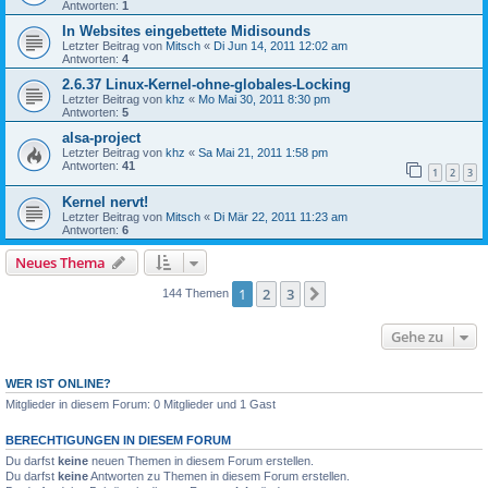
Antworten:
1
In Websites eingebettete Midisounds
Letzter Beitrag von
Mitsch
«
Di Jun 14, 2011 12:02 am
Antworten:
4
2.6.37 Linux-Kernel-ohne-globales-Locking
Letzter Beitrag von
khz
«
Mo Mai 30, 2011 8:30 pm
Antworten:
5
alsa-project
Letzter Beitrag von
khz
«
Sa Mai 21, 2011 1:58 pm
Antworten:
41
1
2
3
Kernel nervt!
Letzter Beitrag von
Mitsch
«
Di Mär 22, 2011 11:23 am
Antworten:
6
Neues Thema
1
2
3
Nächste
144 Themen
Gehe zu
WER IST ONLINE?
Mitglieder in diesem Forum: 0 Mitglieder und 1 Gast
BERECHTIGUNGEN IN DIESEM FORUM
Du darfst
keine
neuen Themen in diesem Forum erstellen.
Du darfst
keine
Antworten zu Themen in diesem Forum erstellen.