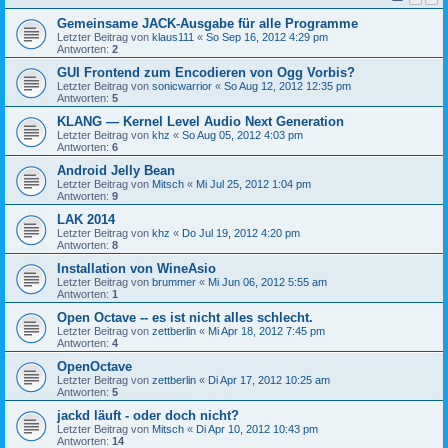
Gemeinsame JACK-Ausgabe für alle Programme
Letzter Beitrag von
klaus111
«
So Sep 16, 2012 4:29 pm
Antworten:
2
GUI Frontend zum Encodieren von Ogg Vorbis?
Letzter Beitrag von
sonicwarrior
«
So Aug 12, 2012 12:35 pm
Antworten:
5
KLANG — Kernel Level Audio Next Generation
Letzter Beitrag von
khz
«
So Aug 05, 2012 4:03 pm
Antworten:
6
Android Jelly Bean
Letzter Beitrag von
Mitsch
«
Mi Jul 25, 2012 1:04 pm
Antworten:
9
LAK 2014
Letzter Beitrag von
khz
«
Do Jul 19, 2012 4:20 pm
Antworten:
8
Installation von WineAsio
Letzter Beitrag von
brummer
«
Mi Jun 06, 2012 5:55 am
Antworten:
1
Open Octave -- es ist nicht alles schlecht.
Letzter Beitrag von
zettberlin
«
Mi Apr 18, 2012 7:45 pm
Antworten:
4
OpenOctave
Letzter Beitrag von
zettberlin
«
Di Apr 17, 2012 10:25 am
Antworten:
5
jackd läuft - oder doch nicht?
Letzter Beitrag von
Mitsch
«
Di Apr 10, 2012 10:43 pm
Antworten:
14