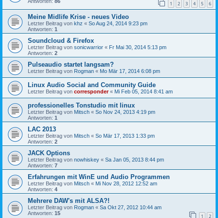
Antworten:
86
1
2
3
4
5
6
Meine Midlife Krise - neues Video
Letzter Beitrag von
khz
«
So Aug 24, 2014 9:23 pm
Antworten:
1
Soundcloud & Firefox
Letzter Beitrag von
sonicwarrior
«
Fr Mai 30, 2014 5:13 pm
Antworten:
2
Pulseaudio startet langsam?
Letzter Beitrag von
Rogman
«
Mo Mär 17, 2014 6:08 pm
Linux Audio Social and Community Guide
Letzter Beitrag von
corresponder
«
Mi Feb 05, 2014 8:41 am
professionelles Tonstudio mit linux
Letzter Beitrag von
Mitsch
«
So Nov 24, 2013 4:19 pm
Antworten:
1
LAC 2013
Letzter Beitrag von
Mitsch
«
So Mär 17, 2013 1:33 pm
Antworten:
2
JACK Options
Letzter Beitrag von
nowhiskey
«
Sa Jan 05, 2013 8:44 pm
Antworten:
7
Erfahrungen mit WinE und Audio Programmen
Letzter Beitrag von
Mitsch
«
Mi Nov 28, 2012 12:52 am
Antworten:
4
Mehrere DAW's mit ALSA?!
Letzter Beitrag von
Rogman
«
Sa Okt 27, 2012 10:44 am
Antworten:
15
1
2