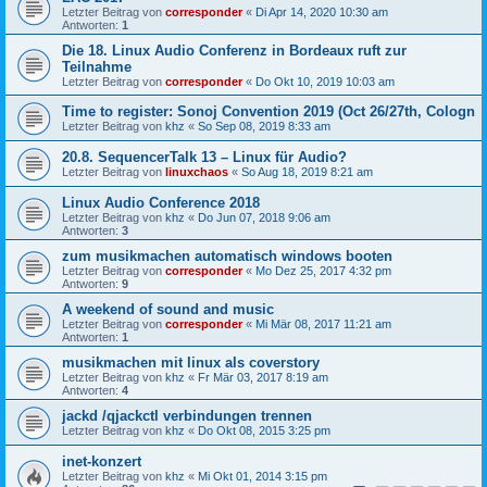
Letzter Beitrag von
corresponder
«
Di Apr 14, 2020 10:30 am
Antworten:
1
Die 18. Linux Audio Conferenz in Bordeaux ruft zur
Teilnahme
Letzter Beitrag von
corresponder
«
Do Okt 10, 2019 10:03 am
Time to register: Sonoj Convention 2019 (Oct 26/27th, Cologn
Letzter Beitrag von
khz
«
So Sep 08, 2019 8:33 am
20.8. SequencerTalk 13 – Linux für Audio?
Letzter Beitrag von
linuxchaos
«
So Aug 18, 2019 8:21 am
Linux Audio Conference 2018
Letzter Beitrag von
khz
«
Do Jun 07, 2018 9:06 am
Antworten:
3
zum musikmachen automatisch windows booten
Letzter Beitrag von
corresponder
«
Mo Dez 25, 2017 4:32 pm
Antworten:
9
A weekend of sound and music
Letzter Beitrag von
corresponder
«
Mi Mär 08, 2017 11:21 am
Antworten:
1
musikmachen mit linux als coverstory
Letzter Beitrag von
khz
«
Fr Mär 03, 2017 8:19 am
Antworten:
4
jackd /qjackctl verbindungen trennen
Letzter Beitrag von
khz
«
Do Okt 08, 2015 3:25 pm
inet-konzert
Letzter Beitrag von
khz
«
Mi Okt 01, 2014 3:15 pm