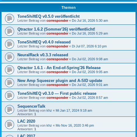
Themen
ToneShiftEQ v0.5.0 veröffentlicht
Letzter Beitrag von
corresponder
«
Do Jul 16, 2026 5:30 am
Qtractor 1.6.2 (Sommer'26) veröffentlicht!
Letzter Beitrag von
corresponder
«
Do Jul 16, 2026 5:29 am
ToneShiftEQ v0.4.0 released
Letzter Beitrag von
corresponder
«
Di Jul 07, 2026 6:10 pm
NeuralRack v0.3.3 released
Letzter Beitrag von
corresponder
«
Do Jul 02, 2026 9:08 am
Qtractor 1.6.1 - An End-of-Spring'26 Release
Letzter Beitrag von
corresponder
«
Do Jul 02, 2026 9:05 am
New Amp Squeezer plugin and A-SID update
Letzter Beitrag von
corresponder
«
Do Jul 02, 2026 9:01 am
ToneShiftEQ v0.3.0 — First public release
Letzter Beitrag von
corresponder
«
Do Jul 02, 2026 8:57 am
SequencerTalk
Letzter Beitrag von
khz
«
Mi Jan 17, 2024 9:18 am
Antworten:
1
LAC 2020
Letzter Beitrag von
khz
«
Mo Nov 16, 2020 3:46 pm
Antworten:
1
LAC 2017