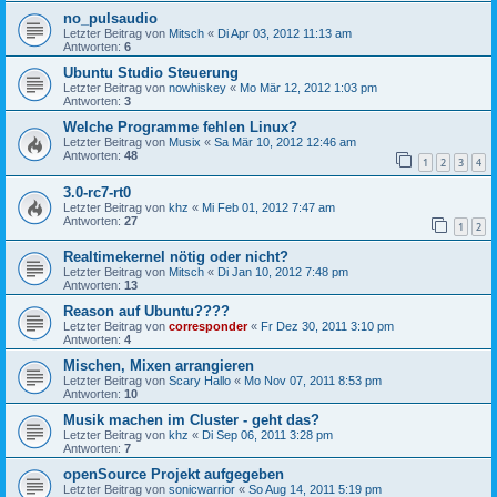
no_pulsaudio
Letzter Beitrag von
Mitsch
«
Di Apr 03, 2012 11:13 am
Antworten:
6
Ubuntu Studio Steuerung
Letzter Beitrag von
nowhiskey
«
Mo Mär 12, 2012 1:03 pm
Antworten:
3
Welche Programme fehlen Linux?
Letzter Beitrag von
Musix
«
Sa Mär 10, 2012 12:46 am
Antworten:
48
1
2
3
4
3.0-rc7-rt0
Letzter Beitrag von
khz
«
Mi Feb 01, 2012 7:47 am
Antworten:
27
1
2
Realtimekernel nötig oder nicht?
Letzter Beitrag von
Mitsch
«
Di Jan 10, 2012 7:48 pm
Antworten:
13
Reason auf Ubuntu????
Letzter Beitrag von
corresponder
«
Fr Dez 30, 2011 3:10 pm
Antworten:
4
Mischen, Mixen arrangieren
Letzter Beitrag von
Scary Hallo
«
Mo Nov 07, 2011 8:53 pm
Antworten:
10
Musik machen im Cluster - geht das?
Letzter Beitrag von
khz
«
Di Sep 06, 2011 3:28 pm
Antworten:
7
openSource Projekt aufgegeben
Letzter Beitrag von
sonicwarrior
«
So Aug 14, 2011 5:19 pm