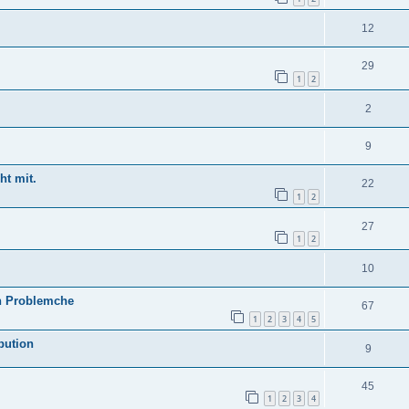
12
29
1
2
2
9
ht mit.
22
1
2
27
1
2
10
h Problemche
67
1
2
3
4
5
bution
9
45
1
2
3
4