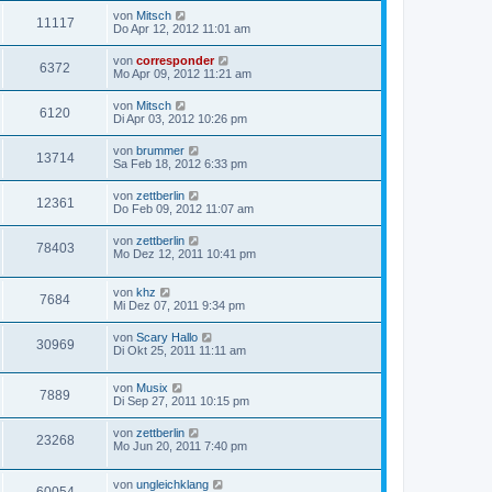
von
Mitsch
11117
Do Apr 12, 2012 11:01 am
von
corresponder
6372
Mo Apr 09, 2012 11:21 am
von
Mitsch
6120
Di Apr 03, 2012 10:26 pm
von
brummer
13714
Sa Feb 18, 2012 6:33 pm
von
zettberlin
12361
Do Feb 09, 2012 11:07 am
von
zettberlin
78403
Mo Dez 12, 2011 10:41 pm
von
khz
7684
Mi Dez 07, 2011 9:34 pm
von
Scary Hallo
30969
Di Okt 25, 2011 11:11 am
von
Musix
7889
Di Sep 27, 2011 10:15 pm
von
zettberlin
23268
Mo Jun 20, 2011 7:40 pm
von
ungleichklang