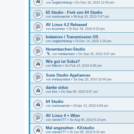
von
ungleichklang
»
Do Dez 16, 2010 12:00 pm
65 Studio - Fork von 64 Studio
von
sonicwarrior
»
Mi Aug 18, 2010 3:47 pm
AV Linux 4.2 Released
von
brummer
»
Di Dez 28, 2010 8:33 pm
Indamixx / Transmission OS
von
ungleichklang
»
Di Dez 14, 2010 1:26 pm
Hosentaschen-Studio
von
minitamtam
»
Do Sep 30, 2010 3:07 am
Wie gut ist Sidux?
von
Mitsch
»
So Feb 14, 2010 6:06 pm
Suse Studio Appliances
von
metasymbol
»
Sa Sep 18, 2010 10:40 pm
danke sidux
von
khz
»
Do Sep 09, 2010 6:57 am
64 Studio
von
sonicwarrior
»
Di Apr 13, 2010 6:09 pm
AV Linux 4 + Wlan
von
stevie777
»
So Aug 08, 2010 5:14 pm
Mal angesehen - KXstudio
von
stevie777
»
Di Jun 08, 2010 8:33 am