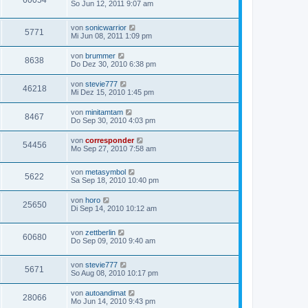
60054
So Jun 12, 2011 9:07 am
von
sonicwarrior
5771
Mi Jun 08, 2011 1:09 pm
von
brummer
8638
Do Dez 30, 2010 6:38 pm
von
stevie777
46218
Mi Dez 15, 2010 1:45 pm
von
minitamtam
8467
Do Sep 30, 2010 4:03 pm
von
corresponder
54456
Mo Sep 27, 2010 7:58 am
von
metasymbol
5622
Sa Sep 18, 2010 10:40 pm
von
horo
25650
Di Sep 14, 2010 10:12 am
von
zettberlin
60680
Do Sep 09, 2010 9:40 am
von
stevie777
5671
So Aug 08, 2010 10:17 pm
von
autoandimat
28066
Mo Jun 14, 2010 9:43 pm