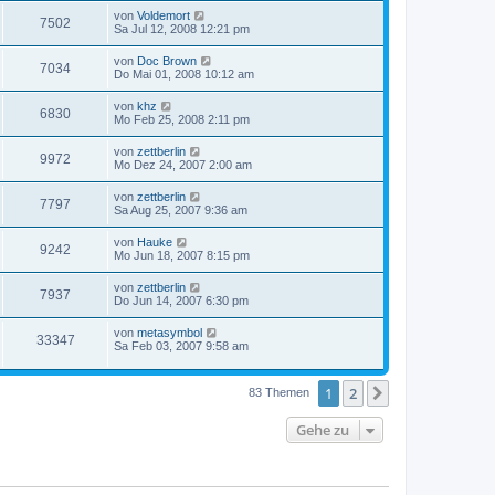
von
Voldemort
7502
Sa Jul 12, 2008 12:21 pm
von
Doc Brown
7034
Do Mai 01, 2008 10:12 am
von
khz
6830
Mo Feb 25, 2008 2:11 pm
von
zettberlin
9972
Mo Dez 24, 2007 2:00 am
von
zettberlin
7797
Sa Aug 25, 2007 9:36 am
von
Hauke
9242
Mo Jun 18, 2007 8:15 pm
von
zettberlin
7937
Do Jun 14, 2007 6:30 pm
von
metasymbol
33347
Sa Feb 03, 2007 9:58 am
1
2
Nächste
83 Themen
Gehe zu