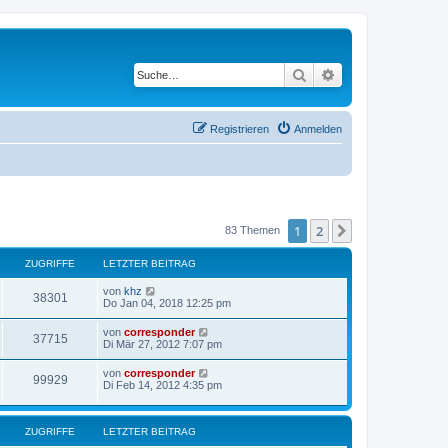
Suche
Erweiterte Suche
Registrieren
Anmelden
1
2
Nächste
83 Themen
ZUGRIFFE
LETZTER BEITRAG
von
khz
38301
Do Jan 04, 2018 12:25 pm
von
corresponder
37715
Di Mär 27, 2012 7:07 pm
von
corresponder
99929
Di Feb 14, 2012 4:35 pm
ZUGRIFFE
LETZTER BEITRAG