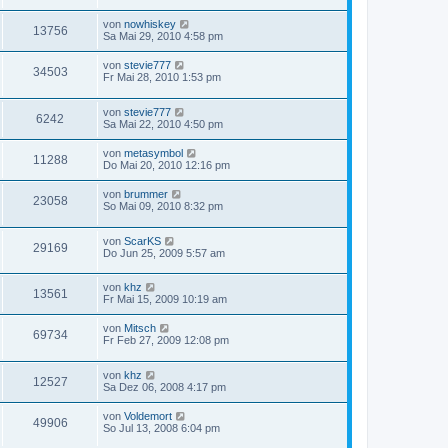
von
nowhiskey
13756
Sa Mai 29, 2010 4:58 pm
von
stevie777
34503
Fr Mai 28, 2010 1:53 pm
von
stevie777
6242
Sa Mai 22, 2010 4:50 pm
von
metasymbol
11288
Do Mai 20, 2010 12:16 pm
von
brummer
23058
So Mai 09, 2010 8:32 pm
von
ScarKS
29169
Do Jun 25, 2009 5:57 am
von
khz
13561
Fr Mai 15, 2009 10:19 am
von
Mitsch
69734
Fr Feb 27, 2009 12:08 pm
von
khz
12527
Sa Dez 06, 2008 4:17 pm
von
Voldemort
49906
So Jul 13, 2008 6:04 pm