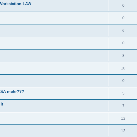
 Workstation LAW
0
0
6
0
8
10
0
ALSA mehr???
5
lt
7
12
12