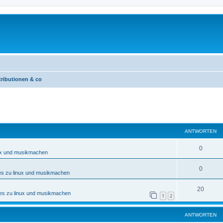
tributionen & co
eiterte Suche
ANTWORTEN
0
nux und musikmachen
0
es zu linux und musikmachen
20
nes zu linux und musikmachen
1
2
ANTWORTEN