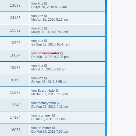
von
khz
13699
Fr Apr 20, 2018 8:52 am
von
khz
24186
Mo Apr 20, 2020 8:17 am
von
khz
15532
Mi Apr 11, 2018 11:51 am
von
khz
10896
Sa Sep 12, 2015 10:44 am
von
corresponder
18024
Do Mär 13, 2014 7:09 pm
von
khz
15578
Mi Jul 03, 2013 6:52 am
von
khz
9189
So Apr 28, 2013 8:55 am
von
Scary Hallo
11679
Mi Nov 07, 2012 1:19 pm
von
metasymbol
13349
Do Aug 23, 2012 4:11 pm
von
brummer
17134
Di Jul 31, 2012 7:11 am
von
brummer
16067
Do Mai 24, 2012 7:36 pm