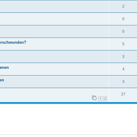
2
0
0
verschwunden?
5
3
ienen
4
ten
3
27
1
2