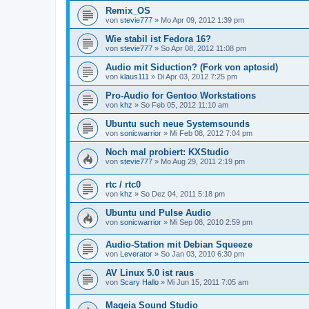
Remix_OS
von
stevie777
»
Mo Apr 09, 2012 1:39 pm
Wie stabil ist Fedora 16?
von
stevie777
»
So Apr 08, 2012 11:08 pm
Audio mit Siduction? (Fork von aptosid)
von
klaus111
»
Di Apr 03, 2012 7:25 pm
Pro-Audio for Gentoo Workstations
von
khz
»
So Feb 05, 2012 11:10 am
Ubuntu such neue Systemsounds
von
sonicwarrior
»
Mi Feb 08, 2012 7:04 pm
Noch mal probiert: KXStudio
von
stevie777
»
Mo Aug 29, 2011 2:19 pm
rtc / rtc0
von
khz
»
So Dez 04, 2011 5:18 pm
Ubuntu und Pulse Audio
von
sonicwarrior
»
Mi Sep 08, 2010 2:59 pm
Audio-Station mit Debian Squeeze
von
Leverator
»
So Jan 03, 2010 6:30 pm
AV Linux 5.0 ist raus
von
Scary Hallo
»
Mi Jun 15, 2011 7:05 am
Mageia Sound Studio