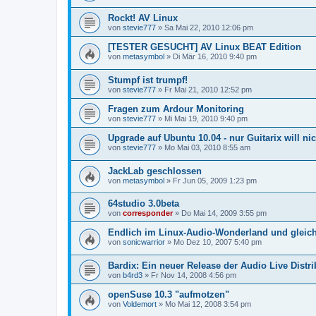
Rockt! AV Linux
von
stevie777
»
Sa Mai 22, 2010 12:06 pm
[TESTER GESUCHT] AV Linux BEAT Edition
von
metasymbol
»
Di Mär 16, 2010 9:40 pm
Stumpf ist trumpf!
von
stevie777
»
Fr Mai 21, 2010 12:52 pm
Fragen zum Ardour Monitoring
von
stevie777
»
Mi Mai 19, 2010 9:40 pm
Upgrade auf Ubuntu 10.04 - nur Guitarix will nic
von
stevie777
»
Mo Mai 03, 2010 8:55 am
JackLab geschlossen
von
metasymbol
»
Fr Jun 05, 2009 1:23 pm
64studio 3.0beta
von
corresponder
»
Do Mai 14, 2009 3:55 pm
Endlich im Linux-Audio-Wonderland und gleic
von
sonicwarrior
»
Mo Dez 10, 2007 5:40 pm
Bardix: Ein neuer Release der Audio Live Distri
von
b4rd3
»
Fr Nov 14, 2008 4:56 pm
openSuse 10.3 "aufmotzen"
von
Voldemort
»
Mo Mai 12, 2008 3:54 pm