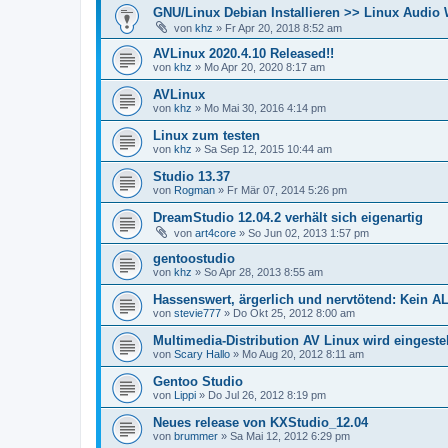
GNU/Linux Debian Installieren >> Linux Audio
von
khz
»
Fr Apr 20, 2018 8:52 am
AVLinux 2020.4.10 Released!!
von
khz
»
Mo Apr 20, 2020 8:17 am
AVLinux
von
khz
»
Mo Mai 30, 2016 4:14 pm
Linux zum testen
von
khz
»
Sa Sep 12, 2015 10:44 am
Studio 13.37
von
Rogman
»
Fr Mär 07, 2014 5:26 pm
DreamStudio 12.04.2 verhält sich eigenartig
von
art4core
»
So Jun 02, 2013 1:57 pm
gentoostudio
von
khz
»
So Apr 28, 2013 8:55 am
Hassenswert, ärgerlich und nervtötend: Kein 
von
stevie777
»
Do Okt 25, 2012 8:00 am
Multimedia-Distribution AV Linux wird eingestel
von
Scary Hallo
»
Mo Aug 20, 2012 8:11 am
Gentoo Studio
von
Lippi
»
Do Jul 26, 2012 8:19 pm
Neues release von KXStudio_12.04
von
brummer
»
Sa Mai 12, 2012 6:29 pm