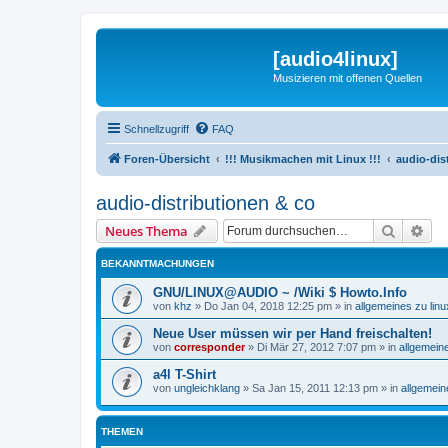
[audio4linux]
Musizieren mit offenen Quellen
Schnellzugriff
FAQ
Foren-Übersicht
!!! Musikmachen mit Linux !!!
audio-dis
audio-distributionen & co
Suche
Erw
Neues Thema
BEKANNTMACHUNGEN
GNU/LINUX@AUDIO ~ /Wiki $ Howto.Info
von
khz
»
Do Jan 04, 2018 12:25 pm
» in
allgemeines zu li
Neue User müssen wir per Hand freischalten!
von
corresponder
»
Di Mär 27, 2012 7:07 pm
» in
allgemein
a4l T-Shirt
von
ungleichklang
»
Sa Jan 15, 2011 12:13 pm
» in
allgemei
THEMEN