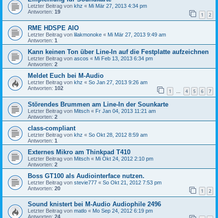
Letzter Beitrag von
khz
«
Mi Mär 27, 2013 4:34 pm
Antworten:
19
1
2
RME HDSPE AIO
Letzter Beitrag von
lilakmonoke
«
Mi Mär 27, 2013 9:49 am
Antworten:
1
Kann keinen Ton über Line-In auf die Festplatte aufzeichnen
Letzter Beitrag von
ascos
«
Mi Feb 13, 2013 6:34 pm
Antworten:
2
Meldet Euch bei M-Audio
Letzter Beitrag von
khz
«
So Jan 27, 2013 9:26 am
Antworten:
102
1
4
5
6
7
…
Störendes Brummen am Line-In der Sounkarte
Letzter Beitrag von
Mitsch
«
Fr Jan 04, 2013 11:21 am
Antworten:
2
class-compliant
Letzter Beitrag von
khz
«
So Okt 28, 2012 8:59 am
Antworten:
1
Externes Mikro am Thinkpad T410
Letzter Beitrag von
Mitsch
«
Mi Okt 24, 2012 2:10 pm
Antworten:
2
Boss GT100 als Audiointerface nutzen.
Letzter Beitrag von
stevie777
«
So Okt 21, 2012 7:53 pm
Antworten:
20
1
2
Sound knistert bei M-Audio Audiophile 2496
Letzter Beitrag von
matlo
«
Mo Sep 24, 2012 6:19 pm
Antworten:
24