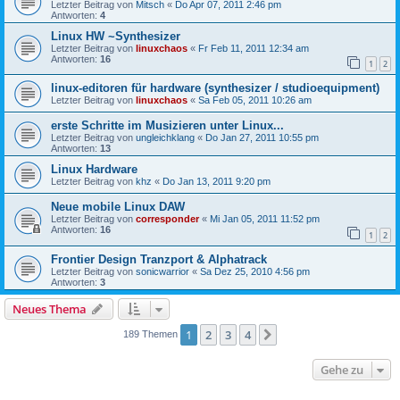
Letzter Beitrag von
Mitsch
«
Do Apr 07, 2011 2:46 pm
Antworten:
4
Linux HW ~Synthesizer
Letzter Beitrag von
linuxchaos
«
Fr Feb 11, 2011 12:34 am
Antworten:
16
1
2
linux-editoren für hardware (synthesizer / studioequipment)
Letzter Beitrag von
linuxchaos
«
Sa Feb 05, 2011 10:26 am
erste Schritte im Musizieren unter Linux...
Letzter Beitrag von
ungleichklang
«
Do Jan 27, 2011 10:55 pm
Antworten:
13
Linux Hardware
Letzter Beitrag von
khz
«
Do Jan 13, 2011 9:20 pm
Neue mobile Linux DAW
Letzter Beitrag von
corresponder
«
Mi Jan 05, 2011 11:52 pm
Antworten:
16
1
2
Frontier Design Tranzport & Alphatrack
Letzter Beitrag von
sonicwarrior
«
Sa Dez 25, 2010 4:56 pm
Antworten:
3
Neues Thema
1
2
3
4
Nächste
189 Themen
Gehe zu