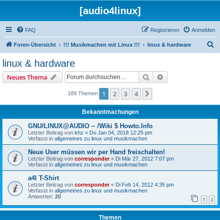
[audio4linux]
FAQ
Registrieren
Anmelden
S
Foren-Übersicht
!!! Musikmachen mit Linux !!!
linux & hardware
u
linux & hardware
c
Suche
Erweiterte Suche
Neues Thema
h
e
1
2
3
4
Nächste
189 Themen
Bekanntmachungen
GNU/LINUX@AUDIO ~ /Wiki $ Howto.Info
Letzter Beitrag von
khz
«
Do Jan 04, 2018 12:25 pm
Verfasst in
allgemeines zu linux und musikmachen
Neue User müssen wir per Hand freischalten!
Letzter Beitrag von
corresponder
«
Di Mär 27, 2012 7:07 pm
Verfasst in
allgemeines zu linux und musikmachen
a4l T-Shirt
Letzter Beitrag von
corresponder
«
Di Feb 14, 2012 4:35 pm
Verfasst in
allgemeines zu linux und musikmachen
Antworten:
20
1
2
Themen