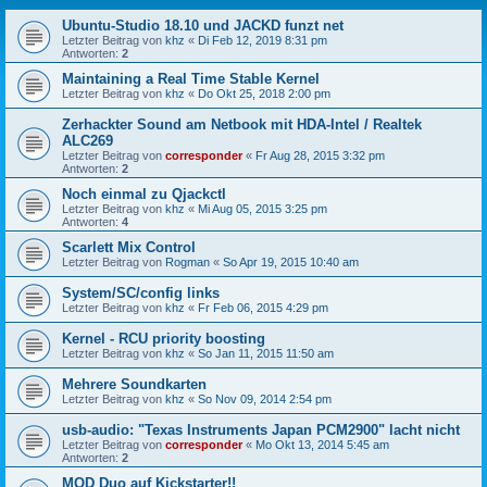
Ubuntu-Studio 18.10 und JACKD funzt net
Letzter Beitrag von
khz
«
Di Feb 12, 2019 8:31 pm
Antworten:
2
Maintaining a Real Time Stable Kernel
Letzter Beitrag von
khz
«
Do Okt 25, 2018 2:00 pm
Zerhackter Sound am Netbook mit HDA-Intel / Realtek
ALC269
Letzter Beitrag von
corresponder
«
Fr Aug 28, 2015 3:32 pm
Antworten:
2
Noch einmal zu Qjackctl
Letzter Beitrag von
khz
«
Mi Aug 05, 2015 3:25 pm
Antworten:
4
Scarlett Mix Control
Letzter Beitrag von
Rogman
«
So Apr 19, 2015 10:40 am
System/SC/config links
Letzter Beitrag von
khz
«
Fr Feb 06, 2015 4:29 pm
Kernel - RCU priority boosting
Letzter Beitrag von
khz
«
So Jan 11, 2015 11:50 am
Mehrere Soundkarten
Letzter Beitrag von
khz
«
So Nov 09, 2014 2:54 pm
usb-audio: "Texas Instruments Japan PCM2900" lacht nicht
Letzter Beitrag von
corresponder
«
Mo Okt 13, 2014 5:45 am
Antworten:
2
MOD Duo auf Kickstarter!!