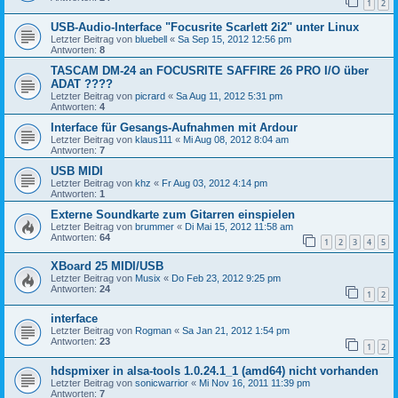
1
2
USB-Audio-Interface "Focusrite Scarlett 2i2" unter Linux
Letzter Beitrag von
bluebell
«
Sa Sep 15, 2012 12:56 pm
Antworten:
8
TASCAM DM-24 an FOCUSRITE SAFFIRE 26 PRO I/O über
ADAT ????
Letzter Beitrag von
picrard
«
Sa Aug 11, 2012 5:31 pm
Antworten:
4
Interface für Gesangs-Aufnahmen mit Ardour
Letzter Beitrag von
klaus111
«
Mi Aug 08, 2012 8:04 am
Antworten:
7
USB MIDI
Letzter Beitrag von
khz
«
Fr Aug 03, 2012 4:14 pm
Antworten:
1
Externe Soundkarte zum Gitarren einspielen
Letzter Beitrag von
brummer
«
Di Mai 15, 2012 11:58 am
Antworten:
64
1
2
3
4
5
XBoard 25 MIDI/USB
Letzter Beitrag von
Musix
«
Do Feb 23, 2012 9:25 pm
Antworten:
24
1
2
interface
Letzter Beitrag von
Rogman
«
Sa Jan 21, 2012 1:54 pm
Antworten:
23
1
2
hdspmixer in alsa-tools 1.0.24.1_1 (amd64) nicht vorhanden
Letzter Beitrag von
sonicwarrior
«
Mi Nov 16, 2011 11:39 pm
Antworten:
7