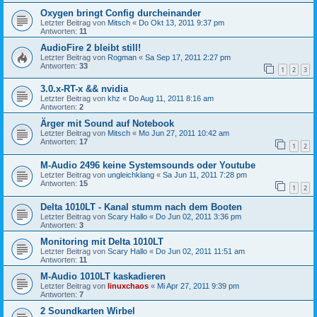
Oxygen bringt Config durcheinander
Letzter Beitrag von
Mitsch
«
Do Okt 13, 2011 9:37 pm
Antworten:
11
AudioFire 2 bleibt still!
Letzter Beitrag von
Rogman
«
Sa Sep 17, 2011 2:27 pm
Antworten:
33
1
2
3
3.0.x-RT-x && nvidia
Letzter Beitrag von
khz
«
Do Aug 11, 2011 8:16 am
Antworten:
2
Ärger mit Sound auf Notebook
Letzter Beitrag von
Mitsch
«
Mo Jun 27, 2011 10:42 am
Antworten:
17
1
2
M-Audio 2496 keine Systemsounds oder Youtube
Letzter Beitrag von
ungleichklang
«
Sa Jun 11, 2011 7:28 pm
Antworten:
15
1
2
Delta 1010LT - Kanal stumm nach dem Booten
Letzter Beitrag von
Scary Hallo
«
Do Jun 02, 2011 3:36 pm
Antworten:
3
Monitoring mit Delta 1010LT
Letzter Beitrag von
Scary Hallo
«
Do Jun 02, 2011 11:51 am
Antworten:
11
M-Audio 1010LT kaskadieren
Letzter Beitrag von
linuxchaos
«
Mi Apr 27, 2011 9:39 pm
Antworten:
7
2 Soundkarten Wirbel