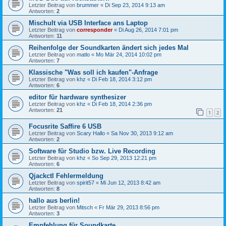
Letzter Beitrag von
brummer
«
Di Sep 23, 2014 9:13 am
Antworten:
2
Mischult via USB Interface ans Laptop
Letzter Beitrag von
corresponder
«
Di Aug 26, 2014 7:01 pm
Antworten:
11
Reihenfolge der Soundkarten ändert sich jedes Mal
Letzter Beitrag von
matlo
«
Mo Mär 24, 2014 10:02 pm
Antworten:
7
Klassische "Was soll ich kaufen"-Anfrage
Letzter Beitrag von
khz
«
Di Feb 18, 2014 3:12 pm
Antworten:
6
editor für hardware synthesizer
Letzter Beitrag von
khz
«
Di Feb 18, 2014 2:36 pm
Antworten:
21
1
2
Focusrite Saffire 6 USB
Letzter Beitrag von
Scary Hallo
«
Sa Nov 30, 2013 9:12 am
Antworten:
2
Software für Studio bzw. Live Recording
Letzter Beitrag von
khz
«
So Sep 29, 2013 12:21 pm
Antworten:
6
Qjackctl Fehlermeldung
Letzter Beitrag von
spirit57
«
Mi Jun 12, 2013 8:42 am
Antworten:
8
hallo aus berlin!
Letzter Beitrag von
Mitsch
«
Fr Mär 29, 2013 8:56 pm
Antworten:
3
Empfehlung für Soundkarte