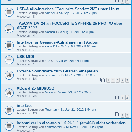
1
2
USB-Audio-Interface "Focusrite Scarlett 2i2" unter Linux
Letzter Beitrag von
bluebell
«
Sa Sep 15, 2012 12:56 pm
Antworten:
8
TASCAM DM-24 an FOCUSRITE SAFFIRE 26 PRO I/O über
ADAT ????
Letzter Beitrag von
picrard
«
Sa Aug 11, 2012 5:31 pm
Antworten:
4
Interface für Gesangs-Aufnahmen mit Ardour
Letzter Beitrag von
klaus111
«
Mi Aug 08, 2012 8:04 am
Antworten:
7
USB MIDI
Letzter Beitrag von
khz
«
Fr Aug 03, 2012 4:14 pm
Antworten:
1
Externe Soundkarte zum Gitarren einspielen
Letzter Beitrag von
brummer
«
Di Mai 15, 2012 11:58 am
Antworten:
64
1
2
3
4
5
XBoard 25 MIDI/USB
Letzter Beitrag von
Musix
«
Do Feb 23, 2012 9:25 pm
Antworten:
24
1
2
interface
Letzter Beitrag von
Rogman
«
Sa Jan 21, 2012 1:54 pm
Antworten:
23
1
2
hdspmixer in alsa-tools 1.0.24.1_1 (amd64) nicht vorhanden
Letzter Beitrag von
sonicwarrior
«
Mi Nov 16, 2011 11:39 pm
Antworten:
7