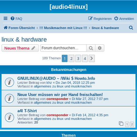
[audio4linux]
FAQ
Registrieren
Anmelden
S
Foren-Übersicht
!!! Musikmachen mit Linux !!!
linux & hardware
u
linux & hardware
c
Suche
Erweiterte Suche
Neues Thema
h
e
1
2
3
4
Nächste
189 Themen
Bekanntmachungen
GNU/LINUX@AUDIO ~ /Wiki $ Howto.Info
Letzter Beitrag von
khz
«
Do Jan 04, 2018 12:25 pm
Verfasst in
allgemeines zu linux und musikmachen
Neue User müssen wir per Hand freischalten!
Letzter Beitrag von
corresponder
«
Di Mär 27, 2012 7:07 pm
Verfasst in
allgemeines zu linux und musikmachen
a4l T-Shirt
Letzter Beitrag von
corresponder
«
Di Feb 14, 2012 4:35 pm
Verfasst in
allgemeines zu linux und musikmachen
Antworten:
20
1
2
Themen