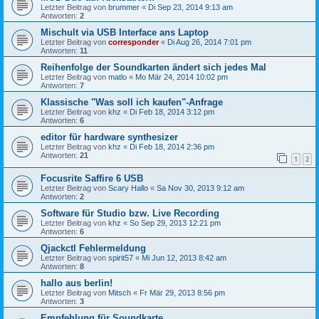
Letzter Beitrag von
brummer
«
Di Sep 23, 2014 9:13 am
Antworten:
2
Mischult via USB Interface ans Laptop
Letzter Beitrag von
corresponder
«
Di Aug 26, 2014 7:01 pm
Antworten:
11
Reihenfolge der Soundkarten ändert sich jedes Mal
Letzter Beitrag von
matlo
«
Mo Mär 24, 2014 10:02 pm
Antworten:
7
Klassische "Was soll ich kaufen"-Anfrage
Letzter Beitrag von
khz
«
Di Feb 18, 2014 3:12 pm
Antworten:
6
editor für hardware synthesizer
Letzter Beitrag von
khz
«
Di Feb 18, 2014 2:36 pm
Antworten:
21
1
2
Focusrite Saffire 6 USB
Letzter Beitrag von
Scary Hallo
«
Sa Nov 30, 2013 9:12 am
Antworten:
2
Software für Studio bzw. Live Recording
Letzter Beitrag von
khz
«
So Sep 29, 2013 12:21 pm
Antworten:
6
Qjackctl Fehlermeldung
Letzter Beitrag von
spirit57
«
Mi Jun 12, 2013 8:42 am
Antworten:
8
hallo aus berlin!
Letzter Beitrag von
Mitsch
«
Fr Mär 29, 2013 8:56 pm
Antworten:
3
Empfehlung für Soundkarte