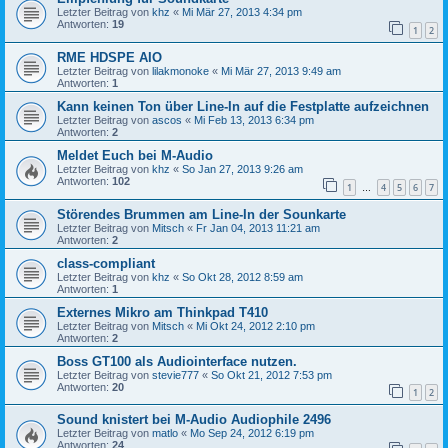
Letzter Beitrag von
khz
«
Mi Mär 27, 2013 4:34 pm
Antworten:
19
1
2
RME HDSPE AIO
Letzter Beitrag von
lilakmonoke
«
Mi Mär 27, 2013 9:49 am
Antworten:
1
Kann keinen Ton über Line-In auf die Festplatte aufzeichnen
Letzter Beitrag von
ascos
«
Mi Feb 13, 2013 6:34 pm
Antworten:
2
Meldet Euch bei M-Audio
Letzter Beitrag von
khz
«
So Jan 27, 2013 9:26 am
Antworten:
102
1
4
5
6
7
…
Störendes Brummen am Line-In der Sounkarte
Letzter Beitrag von
Mitsch
«
Fr Jan 04, 2013 11:21 am
Antworten:
2
class-compliant
Letzter Beitrag von
khz
«
So Okt 28, 2012 8:59 am
Antworten:
1
Externes Mikro am Thinkpad T410
Letzter Beitrag von
Mitsch
«
Mi Okt 24, 2012 2:10 pm
Antworten:
2
Boss GT100 als Audiointerface nutzen.
Letzter Beitrag von
stevie777
«
So Okt 21, 2012 7:53 pm
Antworten:
20
1
2
Sound knistert bei M-Audio Audiophile 2496
Letzter Beitrag von
matlo
«
Mo Sep 24, 2012 6:19 pm
Antworten:
24