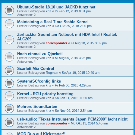
Ubuntu-Studio 18.10 und JACKD funzt net
Letzter Beitrag von
khz
«
Di Feb 12, 2019 8:31 pm
Antworten:
2
Maintaining a Real Time Stable Kernel
Letzter Beitrag von
khz
«
Do Okt 25, 2018 2:00 pm
Zerhackter Sound am Netbook mit HDA-Intel / Realtek
ALC269
Letzter Beitrag von
corresponder
«
Fr Aug 28, 2015 3:32 pm
Antworten:
2
Noch einmal zu Qjackctl
Letzter Beitrag von
khz
«
Mi Aug 05, 2015 3:25 pm
Antworten:
4
Scarlett Mix Control
Letzter Beitrag von
Rogman
«
So Apr 19, 2015 10:40 am
System/SC/config links
Letzter Beitrag von
khz
«
Fr Feb 06, 2015 4:29 pm
Kernel - RCU priority boosting
Letzter Beitrag von
khz
«
So Jan 11, 2015 11:50 am
Mehrere Soundkarten
Letzter Beitrag von
khz
«
So Nov 09, 2014 2:54 pm
usb-audio: "Texas Instruments Japan PCM2900" lacht nicht
Letzter Beitrag von
corresponder
«
Mo Okt 13, 2014 5:45 am
Antworten:
2
MOD Duo auf Kickstarter!!