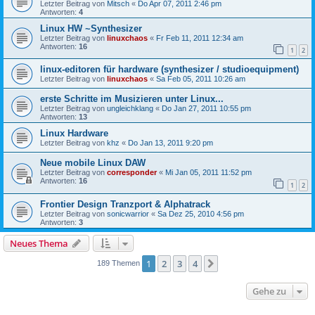
Letzter Beitrag von
Mitsch
«
Do Apr 07, 2011 2:46 pm
Antworten:
4
Linux HW ~Synthesizer
Letzter Beitrag von
linuxchaos
«
Fr Feb 11, 2011 12:34 am
Antworten:
16
1
2
linux-editoren für hardware (synthesizer / studioequipment)
Letzter Beitrag von
linuxchaos
«
Sa Feb 05, 2011 10:26 am
erste Schritte im Musizieren unter Linux...
Letzter Beitrag von
ungleichklang
«
Do Jan 27, 2011 10:55 pm
Antworten:
13
Linux Hardware
Letzter Beitrag von
khz
«
Do Jan 13, 2011 9:20 pm
Neue mobile Linux DAW
Letzter Beitrag von
corresponder
«
Mi Jan 05, 2011 11:52 pm
Antworten:
16
1
2
Frontier Design Tranzport & Alphatrack
Letzter Beitrag von
sonicwarrior
«
Sa Dez 25, 2010 4:56 pm
Antworten:
3
Neues Thema
1
2
3
4
Nächste
189 Themen
Gehe zu