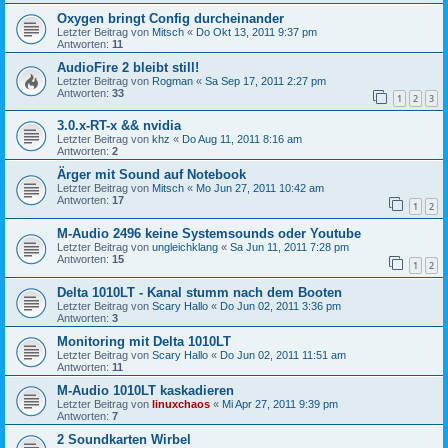
Oxygen bringt Config durcheinander
Letzter Beitrag von
Mitsch
«
Do Okt 13, 2011 9:37 pm
Antworten:
11
AudioFire 2 bleibt still!
Letzter Beitrag von
Rogman
«
Sa Sep 17, 2011 2:27 pm
Antworten:
33
1
2
3
3.0.x-RT-x && nvidia
Letzter Beitrag von
khz
«
Do Aug 11, 2011 8:16 am
Antworten:
2
Ärger mit Sound auf Notebook
Letzter Beitrag von
Mitsch
«
Mo Jun 27, 2011 10:42 am
Antworten:
17
1
2
M-Audio 2496 keine Systemsounds oder Youtube
Letzter Beitrag von
ungleichklang
«
Sa Jun 11, 2011 7:28 pm
Antworten:
15
1
2
Delta 1010LT - Kanal stumm nach dem Booten
Letzter Beitrag von
Scary Hallo
«
Do Jun 02, 2011 3:36 pm
Antworten:
3
Monitoring mit Delta 1010LT
Letzter Beitrag von
Scary Hallo
«
Do Jun 02, 2011 11:51 am
Antworten:
11
M-Audio 1010LT kaskadieren
Letzter Beitrag von
linuxchaos
«
Mi Apr 27, 2011 9:39 pm
Antworten:
7
2 Soundkarten Wirbel