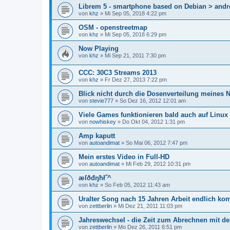
Librem 5 - smartphone based on Debian > andro
von
khz
»
Mi Sep 05, 2018 4:22 pm
OSM - openstreetmap
von
khz
»
Mi Sep 05, 2018 6:29 pm
Now Playing
von
khz
»
Mi Sep 21, 2011 7:30 pm
CCC: 30C3 Streams 2013
von
khz
»
Fr Dez 27, 2013 7:22 pm
Blick nicht durch die Dosenverteilung meines 
von
stevie777
»
So Dez 16, 2012 12:01 am
Viele Games funktionieren bald auch auf Linux
von
nowhiskey
»
Do Okt 04, 2012 1:31 pm
Amp kaputt
von
autoandimat
»
So Mai 06, 2012 7:47 pm
Mein erstes Video in Full-HD
von
autoandimat
»
Mi Feb 29, 2012 10:31 pm
æſðđŋħł˝^
von
khz
»
So Feb 05, 2012 11:43 am
Uralter Song nach 15 Jahren Arbeit endlich kom
von
zettberlin
»
Mi Dez 21, 2011 11:03 pm
Jahreswechsel - die Zeit zum Abrechnen mit der
von
zettberlin
»
Mo Dez 26, 2011 6:51 pm