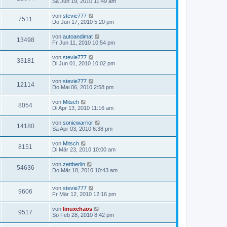
Sa Jun 19, 2010 11:49 am
von
stevie777
7511
Do Jun 17, 2010 5:20 pm
von
autoandimat
13498
Fr Jun 11, 2010 10:54 pm
von
stevie777
33181
Di Jun 01, 2010 10:02 pm
von
stevie777
12114
Do Mai 06, 2010 2:58 pm
von
Mitsch
8054
Di Apr 13, 2010 11:16 am
von
sonicwarrior
14180
Sa Apr 03, 2010 6:38 pm
von
Mitsch
8151
Di Mär 23, 2010 10:00 am
von
zettberlin
54636
Do Mär 18, 2010 10:43 am
von
stevie777
9606
Fr Mär 12, 2010 12:16 pm
von
linuxchaos
9517
So Feb 28, 2010 8:42 pm