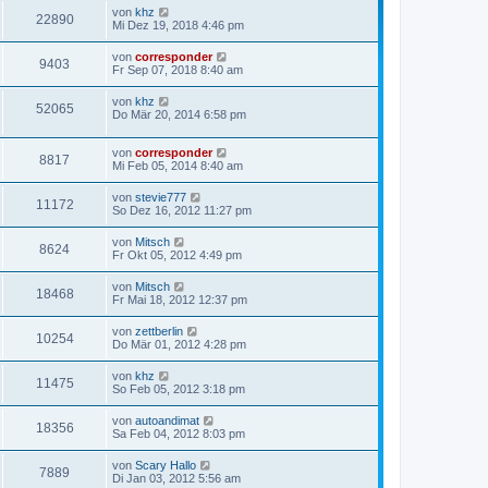
von
khz
22890
Mi Dez 19, 2018 4:46 pm
von
corresponder
9403
Fr Sep 07, 2018 8:40 am
von
khz
52065
Do Mär 20, 2014 6:58 pm
von
corresponder
8817
Mi Feb 05, 2014 8:40 am
von
stevie777
11172
So Dez 16, 2012 11:27 pm
von
Mitsch
8624
Fr Okt 05, 2012 4:49 pm
von
Mitsch
18468
Fr Mai 18, 2012 12:37 pm
von
zettberlin
10254
Do Mär 01, 2012 4:28 pm
von
khz
11475
So Feb 05, 2012 3:18 pm
von
autoandimat
18356
Sa Feb 04, 2012 8:03 pm
von
Scary Hallo
7889
Di Jan 03, 2012 5:56 am