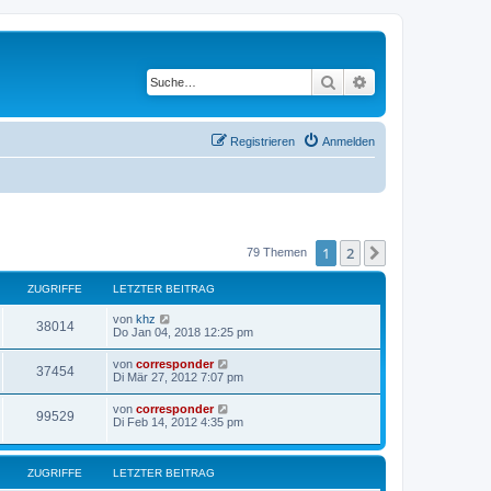
Suche
Erweiterte Suche
Registrieren
Anmelden
1
2
Nächste
79 Themen
ZUGRIFFE
LETZTER BEITRAG
von
khz
38014
Do Jan 04, 2018 12:25 pm
von
corresponder
37454
Di Mär 27, 2012 7:07 pm
von
corresponder
99529
Di Feb 14, 2012 4:35 pm
ZUGRIFFE
LETZTER BEITRAG