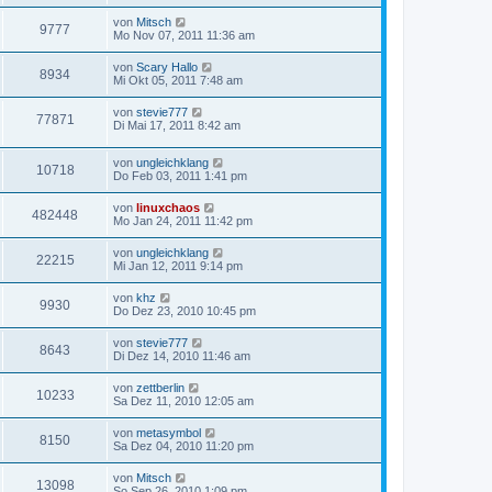
von
Mitsch
9777
Mo Nov 07, 2011 11:36 am
von
Scary Hallo
8934
Mi Okt 05, 2011 7:48 am
von
stevie777
77871
Di Mai 17, 2011 8:42 am
von
ungleichklang
10718
Do Feb 03, 2011 1:41 pm
von
linuxchaos
482448
Mo Jan 24, 2011 11:42 pm
von
ungleichklang
22215
Mi Jan 12, 2011 9:14 pm
von
khz
9930
Do Dez 23, 2010 10:45 pm
von
stevie777
8643
Di Dez 14, 2010 11:46 am
von
zettberlin
10233
Sa Dez 11, 2010 12:05 am
von
metasymbol
8150
Sa Dez 04, 2010 11:20 pm
von
Mitsch
13098
So Sep 26, 2010 1:09 pm