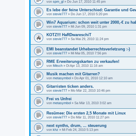
von
spm_gl
»
Do Jun 17, 2010 11:45 pm
Es lebe der feine Unterschied: Garantie und Ge
von
stevie777
»
Do Jun 17, 2010 5:20 pm
Win7 Aquarium: schon weit unter 2000,-€ zu h
von
stevie777
»
Mi Jun 09, 2010 1:31 pm
KOTZ!!! HaRDwareschiT
von
stevie777
»
Sa Mai 29, 2010 11:24 pm
EMI beanstandet Urheberrechtsverletzung :-)
von
stevie777
»
Mi Mai 05, 2010 7:56 pm
RME Erweiterungskarten zu verkaufen!
von
Mitsch
»
Di Apr 13, 2010 11:16 am
Musik machen mit Gitarren?
von
metasymbol
»
Do Apr 01, 2010 12:10 am
Gitarristen ticken anders.
von
stevie777
»
Mo Mär 22, 2010 10:46 pm
Frei vs Unfrei
von
metasymbol
»
Sa Mär 13, 2010 3:02 am
Resümee: Die ersten 2,5 Monate mit Linux
von
stevie777
»
Do Mär 11, 2010 11:27 pm
next synths, drum, ... steuerung
von
khz
»
Mi Feb 24, 2010 5:13 pm