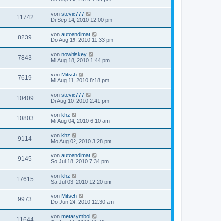
von
stevie777
11742
Di Sep 14, 2010 12:00 pm
von
autoandimat
8239
Do Aug 19, 2010 11:33 pm
von
nowhiskey
7843
Mi Aug 18, 2010 1:44 pm
von
Mitsch
7619
Mi Aug 11, 2010 8:18 pm
von
stevie777
10409
Di Aug 10, 2010 2:41 pm
von
khz
10803
Mi Aug 04, 2010 6:10 am
von
khz
9114
Mo Aug 02, 2010 3:28 pm
von
autoandimat
9145
So Jul 18, 2010 7:34 pm
von
khz
17615
Sa Jul 03, 2010 12:20 pm
von
Mitsch
9973
Do Jun 24, 2010 12:30 am
von
metasymbol
11644