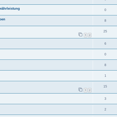
währleistung
0
aben
8
25
1
2
6
0
8
1
15
1
2
3
2