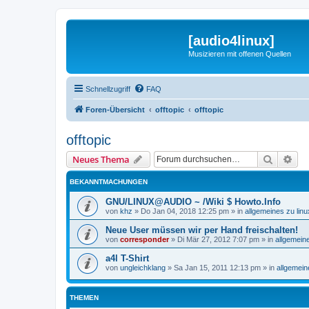
[audio4linux]
Musizieren mit offenen Quellen
Schnellzugriff
FAQ
Foren-Übersicht
offtopic
offtopic
offtopic
Suche
Erw
Neues Thema
BEKANNTMACHUNGEN
GNU/LINUX@AUDIO ~ /Wiki $ Howto.Info
von
khz
»
Do Jan 04, 2018 12:25 pm
» in
allgemeines zu li
Neue User müssen wir per Hand freischalten!
von
corresponder
»
Di Mär 27, 2012 7:07 pm
» in
allgemein
a4l T-Shirt
von
ungleichklang
»
Sa Jan 15, 2011 12:13 pm
» in
allgemei
THEMEN