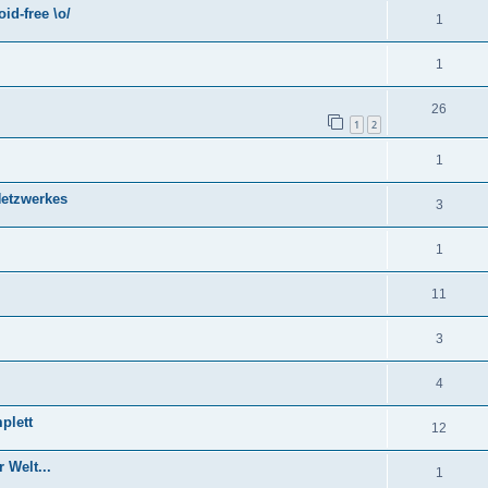
id-free \o/
1
1
26
1
2
1
Netzwerkes
3
1
11
3
4
plett
12
 Welt...
1