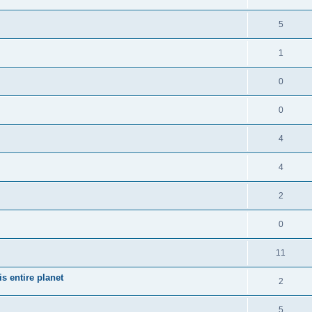
5
1
0
0
4
4
2
0
11
s entire planet
2
5