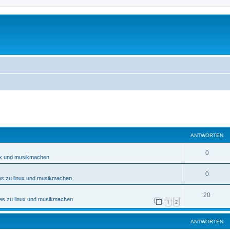
eiterte Suche
ANTWORTEN
0
nux und musikmachen
0
es zu linux und musikmachen
20
nes zu linux und musikmachen
1
2
ANTWORTEN