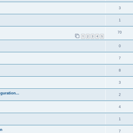
3
1
70
1
2
3
4
5
0
7
8
3
guration...
2
4
1
en
7