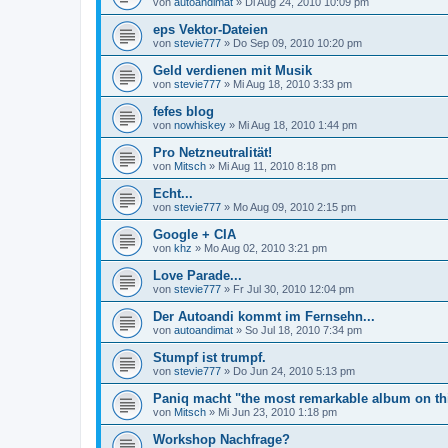
von
autoandimat
»
Di Aug 24, 2010 10:09 pm
eps Vektor-Dateien
von
stevie777
»
Do Sep 09, 2010 10:20 pm
Geld verdienen mit Musik
von
stevie777
»
Mi Aug 18, 2010 3:33 pm
fefes blog
von
nowhiskey
»
Mi Aug 18, 2010 1:44 pm
Pro Netzneutralität!
von
Mitsch
»
Mi Aug 11, 2010 8:18 pm
Echt...
von
stevie777
»
Mo Aug 09, 2010 2:15 pm
Google + CIA
von
khz
»
Mo Aug 02, 2010 3:21 pm
Love Parade...
von
stevie777
»
Fr Jul 30, 2010 12:04 pm
Der Autoandi kommt im Fernsehn...
von
autoandimat
»
So Jul 18, 2010 7:34 pm
Stumpf ist trumpf.
von
stevie777
»
Do Jun 24, 2010 5:13 pm
Paniq macht "the most remarkable album on thi
von
Mitsch
»
Mi Jun 23, 2010 1:18 pm
Workshop Nachfrage?