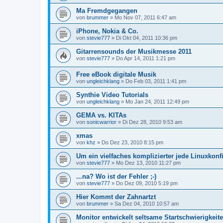
Ma Fremdgegangen
von
brummer
»
Mo Nov 07, 2011 6:47 am
iPhone, Nokia & Co.
von
stevie777
»
Di Okt 04, 2011 10:36 pm
Gitarrensounds der Musikmesse 2011
von
stevie777
»
Do Apr 14, 2011 1:21 pm
Free eBook digitale Musik
von
ungleichklang
»
Do Feb 03, 2011 1:41 pm
Synthie Video Tutorials
von
ungleichklang
»
Mo Jan 24, 2011 12:49 pm
GEMA vs. KITAs
von
sonicwarrior
»
Di Dez 28, 2010 9:53 am
xmas
von
khz
»
Do Dez 23, 2010 8:15 pm
Um ein vielfaches komplizierter jede Linuxkonfi
von
stevie777
»
Mo Dez 13, 2010 11:27 pm
...na? Wo ist der Fehler ;-)
von
stevie777
»
Do Dez 09, 2010 5:19 pm
Hier Kommt der Zahnartzt
von
brummer
»
Sa Dez 04, 2010 10:57 am
Monitor entwickelt seltsame Startschwierigkeit