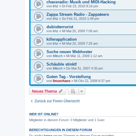
chaosradio: Musik und MIDI-Hacking
von
khz
»
Di Feb 23, 2010 8:16 pm
Zappa Stream Radio - Zappateers
von
khz
»
So Feb 21, 2010 1:49 pm
dubistterrorist
von
khz
»
Mi Mai 20, 2009 7:09 am
killerapplication
von
khz
»
Mi Mai 20, 2009 7:26 am
Suche neuen Webhoster
von
Mitsch
»
Mi Mär 11, 2009 1:12 am
Schäuble stinkt!
von
Mitsch
»
Do Mai 31, 2007 4:35 pm
Guten Tag - Vorstellung
von
linuxchaos
»
Mi Okt 22, 2008 8:37 pm
Neues Thema
Zurück zur Foren-Übersicht
WER IST ONLINE?
Mitglieder in diesem Forum: 0 Mitglieder und 1 Gast
BERECHTIGUNGEN IN DIESEM FORUM
Du darfst
keine
neuen Themen in diesem Forum erstellen.