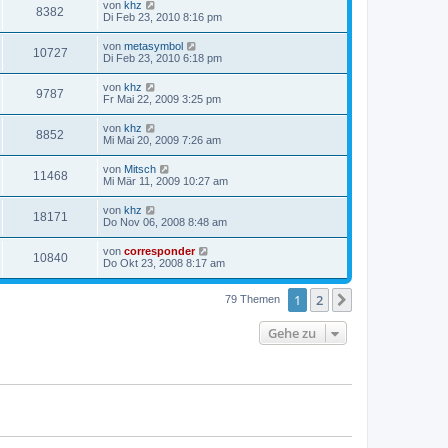
von
khz
8382
Di Feb 23, 2010 8:16 pm
von
metasymbol
10727
Di Feb 23, 2010 6:18 pm
von
khz
9787
Fr Mai 22, 2009 3:25 pm
von
khz
8852
Mi Mai 20, 2009 7:26 am
von
Mitsch
11468
Mi Mär 11, 2009 10:27 am
von
khz
18171
Do Nov 06, 2008 8:48 am
von
corresponder
10840
Do Okt 23, 2008 8:17 am
1
2
Nächste
79 Themen
Gehe zu