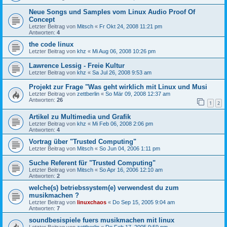
Neue Songs und Samples vom Linux Audio Proof Of
Concept
Letzter Beitrag von
Mitsch
«
Fr Okt 24, 2008 11:21 pm
Antworten:
4
the code linux
Letzter Beitrag von
khz
«
Mi Aug 06, 2008 10:26 pm
Lawrence Lessig - Freie Kultur
Letzter Beitrag von
khz
«
Sa Jul 26, 2008 9:53 am
Projekt zur Frage "Was geht wirklich mit Linux und Musi
Letzter Beitrag von
zettberlin
«
So Mär 09, 2008 12:37 am
Antworten:
26
1
2
Artikel zu Multimedia und Grafik
Letzter Beitrag von
khz
«
Mi Feb 06, 2008 2:06 pm
Antworten:
4
Vortrag über "Trusted Computing"
Letzter Beitrag von
Mitsch
«
So Jun 04, 2006 1:11 pm
Suche Referent für "Trusted Computing"
Letzter Beitrag von
Mitsch
«
So Apr 16, 2006 12:10 am
Antworten:
2
welche(s) betriebssystem(e) verwendest du zum
musikmachen ?
Letzter Beitrag von
linuxchaos
«
Do Sep 15, 2005 9:04 am
Antworten:
7
soundbesispiele fuers musikmachen mit linux
Letzter Beitrag von
zettberlin
«
Do Feb 17, 2005 9:59 pm