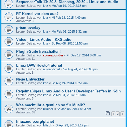
SequencerTalk 13: 20.8. Dienstag, 20:30 - Linux und Audio
Letzter Beitrag von
khz
«
Mo Aug 19, 2019 2:38 pm
RT Kernel vor dem aus?
Letzter Beitrag von
khz
«
Mi Feb 18, 2015 4:49 pm
Antworten:
3
prism-overlay
Letzter Beitrag von
khz
«
Mo Feb 09, 2015 9:32 am
Video - Linux Audio - KXStudio
Letzter Beitrag von
khz
«
So Feb 08, 2015 11:53 pm
PlugIn-Suite freischalten!
Letzter Beitrag von
corresponder
«
Fr Dez 12, 2014 8:00 pm
Antworten:
11
Linux DAW Howto/Tutorial
Letzter Beitrag von
autoandimat
«
So Aug 24, 2014 8:00 pm
Antworten:
6
Neue Entwickler
Letzter Beitrag von
khz
«
So Aug 24, 2014 10:51 am
Regelmäßiges Linux Audio User / Developer Treffen in Köln
Letzter Beitrag von
khz
«
Sa Mai 31, 2014 9:10 am
Antworten:
3
Was macht Ihr eigentlich so für Musik?
Letzter Beitrag von
bluebell
«
So Jan 05, 2014 8:03 pm
Antworten:
35
1
2
3
linuxaudio.org/planet
Letzter Beitrag von
Mitsch
«
Di Apr 23, 2013 1:17 pm