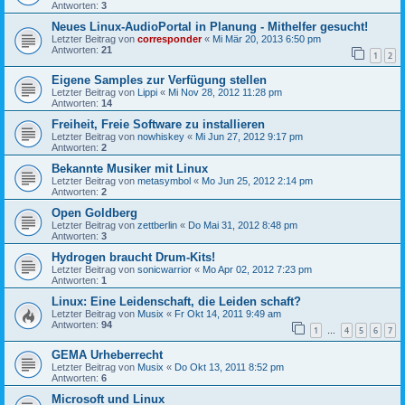
Antworten:
3
Neues Linux-AudioPortal in Planung - Mithelfer gesucht!
Letzter Beitrag von
corresponder
«
Mi Mär 20, 2013 6:50 pm
Antworten:
21
1
2
Eigene Samples zur Verfügung stellen
Letzter Beitrag von
Lippi
«
Mi Nov 28, 2012 11:28 pm
Antworten:
14
Freiheit, Freie Software zu installieren
Letzter Beitrag von
nowhiskey
«
Mi Jun 27, 2012 9:17 pm
Antworten:
2
Bekannte Musiker mit Linux
Letzter Beitrag von
metasymbol
«
Mo Jun 25, 2012 2:14 pm
Antworten:
2
Open Goldberg
Letzter Beitrag von
zettberlin
«
Do Mai 31, 2012 8:48 pm
Antworten:
3
Hydrogen braucht Drum-Kits!
Letzter Beitrag von
sonicwarrior
«
Mo Apr 02, 2012 7:23 pm
Antworten:
1
Linux: Eine Leidenschaft, die Leiden schaft?
Letzter Beitrag von
Musix
«
Fr Okt 14, 2011 9:49 am
Antworten:
94
1
4
5
6
7
…
GEMA Urheberrecht
Letzter Beitrag von
Musix
«
Do Okt 13, 2011 8:52 pm
Antworten:
6
Microsoft und Linux