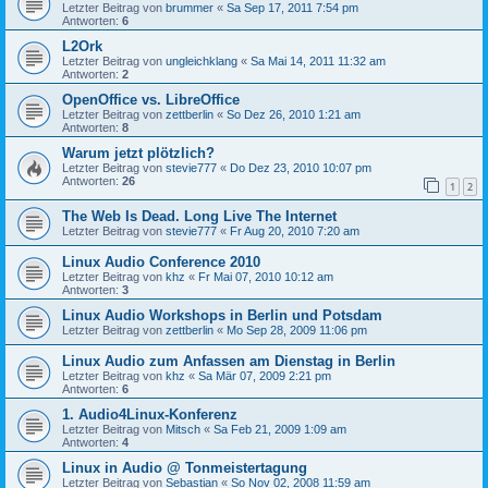
Letzter Beitrag von
brummer
«
Sa Sep 17, 2011 7:54 pm
Antworten:
6
L2Ork
Letzter Beitrag von
ungleichklang
«
Sa Mai 14, 2011 11:32 am
Antworten:
2
OpenOffice vs. LibreOffice
Letzter Beitrag von
zettberlin
«
So Dez 26, 2010 1:21 am
Antworten:
8
Warum jetzt plötzlich?
Letzter Beitrag von
stevie777
«
Do Dez 23, 2010 10:07 pm
Antworten:
26
1
2
The Web Is Dead. Long Live The Internet
Letzter Beitrag von
stevie777
«
Fr Aug 20, 2010 7:20 am
Linux Audio Conference 2010
Letzter Beitrag von
khz
«
Fr Mai 07, 2010 10:12 am
Antworten:
3
Linux Audio Workshops in Berlin und Potsdam
Letzter Beitrag von
zettberlin
«
Mo Sep 28, 2009 11:06 pm
Linux Audio zum Anfassen am Dienstag in Berlin
Letzter Beitrag von
khz
«
Sa Mär 07, 2009 2:21 pm
Antworten:
6
1. Audio4Linux-Konferenz
Letzter Beitrag von
Mitsch
«
Sa Feb 21, 2009 1:09 am
Antworten:
4
Linux in Audio @ Tonmeistertagung
Letzter Beitrag von
Sebastian
«
So Nov 02, 2008 11:59 am