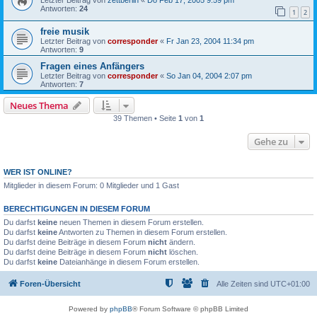
Antworten:
24
1
2
freie musik
Letzter Beitrag von
corresponder
«
Fr Jan 23, 2004 11:34 pm
Antworten:
9
Fragen eines Anfängers
Letzter Beitrag von
corresponder
«
So Jan 04, 2004 2:07 pm
Antworten:
7
Neues Thema
39 Themen • Seite
1
von
1
Gehe zu
WER IST ONLINE?
Mitglieder in diesem Forum: 0 Mitglieder und 1 Gast
BERECHTIGUNGEN IN DIESEM FORUM
Du darfst
keine
neuen Themen in diesem Forum erstellen.
Du darfst
keine
Antworten zu Themen in diesem Forum erstellen.
Du darfst deine Beiträge in diesem Forum
nicht
ändern.
Du darfst deine Beiträge in diesem Forum
nicht
löschen.
Du darfst
keine
Dateianhänge in diesem Forum erstellen.
Foren-Übersicht
Alle Zeiten sind
UTC+01:00
Powered by
phpBB
® Forum Software © phpBB Limited