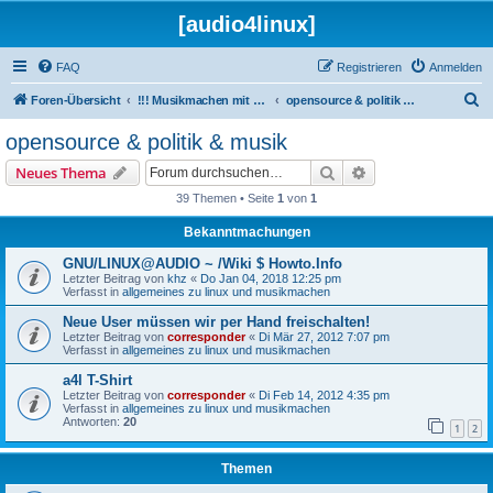
[audio4linux]
FAQ
Registrieren
Anmelden
S
Foren-Übersicht
!!! Musikmachen mit Linux !!!
opensource & politik & musik
u
opensource & politik & musik
c
Suche
Erweiterte Suche
Neues Thema
h
39 Themen • Seite
1
von
1
e
Bekanntmachungen
GNU/LINUX@AUDIO ~ /Wiki $ Howto.Info
Letzter Beitrag von
khz
«
Do Jan 04, 2018 12:25 pm
Verfasst in
allgemeines zu linux und musikmachen
Neue User müssen wir per Hand freischalten!
Letzter Beitrag von
corresponder
«
Di Mär 27, 2012 7:07 pm
Verfasst in
allgemeines zu linux und musikmachen
a4l T-Shirt
Letzter Beitrag von
corresponder
«
Di Feb 14, 2012 4:35 pm
Verfasst in
allgemeines zu linux und musikmachen
Antworten:
20
1
2
Themen