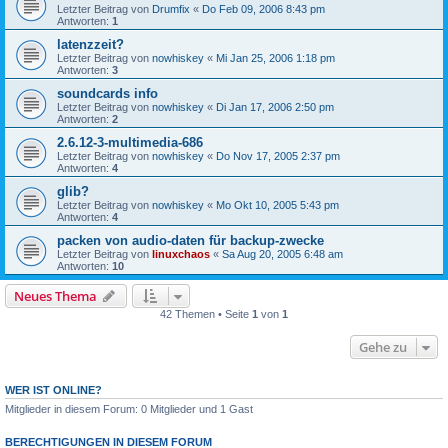
Letzter Beitrag von
Drumfix
«
Do Feb 09, 2006 8:43 pm
Antworten:
1
latenzzeit?
Letzter Beitrag von
nowhiskey
«
Mi Jan 25, 2006 1:18 pm
Antworten:
3
soundcards info
Letzter Beitrag von
nowhiskey
«
Di Jan 17, 2006 2:50 pm
Antworten:
2
2.6.12-3-multimedia-686
Letzter Beitrag von
nowhiskey
«
Do Nov 17, 2005 2:37 pm
Antworten:
4
glib?
Letzter Beitrag von
nowhiskey
«
Mo Okt 10, 2005 5:43 pm
Antworten:
4
packen von audio-daten für backup-zwecke
Letzter Beitrag von
linuxchaos
«
Sa Aug 20, 2005 6:48 am
Antworten:
10
Neues Thema
42 Themen • Seite
1
von
1
Gehe zu
WER IST ONLINE?
Mitglieder in diesem Forum: 0 Mitglieder und 1 Gast
BERECHTIGUNGEN IN DIESEM FORUM