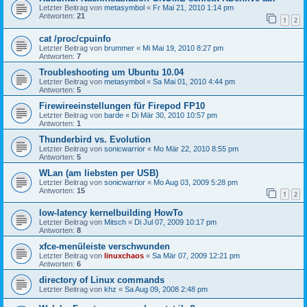
Letzter Beitrag von
metasymbol
«
Fr Mai 21, 2010 1:14 pm
Antworten:
21
1
2
cat /proc/cpuinfo
Letzter Beitrag von
brummer
«
Mi Mai 19, 2010 8:27 pm
Antworten:
7
Troubleshooting um Ubuntu 10.04
Letzter Beitrag von
metasymbol
«
Sa Mai 01, 2010 4:44 pm
Antworten:
5
Firewireeinstellungen für Firepod FP10
Letzter Beitrag von
barde
«
Di Mär 30, 2010 10:57 pm
Antworten:
1
Thunderbird vs. Evolution
Letzter Beitrag von
sonicwarrior
«
Mo Mär 22, 2010 8:55 pm
Antworten:
5
WLan (am liebsten per USB)
Letzter Beitrag von
sonicwarrior
«
Mo Aug 03, 2009 5:28 pm
Antworten:
15
1
2
low-latency kernelbuilding HowTo
Letzter Beitrag von
Mitsch
«
Di Jul 07, 2009 10:17 pm
Antworten:
8
xfce-menüleiste verschwunden
Letzter Beitrag von
linuxchaos
«
Sa Mär 07, 2009 12:21 pm
Antworten:
6
directory of Linux commands
Letzter Beitrag von
khz
«
Sa Aug 09, 2008 2:48 pm