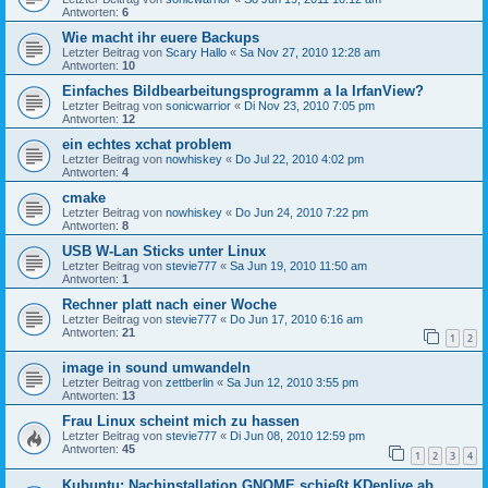
Antworten:
6
Wie macht ihr euere Backups
Letzter Beitrag von
Scary Hallo
«
Sa Nov 27, 2010 12:28 am
Antworten:
10
Einfaches Bildbearbeitungsprogramm a la IrfanView?
Letzter Beitrag von
sonicwarrior
«
Di Nov 23, 2010 7:05 pm
Antworten:
12
ein echtes xchat problem
Letzter Beitrag von
nowhiskey
«
Do Jul 22, 2010 4:02 pm
Antworten:
4
cmake
Letzter Beitrag von
nowhiskey
«
Do Jun 24, 2010 7:22 pm
Antworten:
8
USB W-Lan Sticks unter Linux
Letzter Beitrag von
stevie777
«
Sa Jun 19, 2010 11:50 am
Antworten:
1
Rechner platt nach einer Woche
Letzter Beitrag von
stevie777
«
Do Jun 17, 2010 6:16 am
Antworten:
21
1
2
image in sound umwandeln
Letzter Beitrag von
zettberlin
«
Sa Jun 12, 2010 3:55 pm
Antworten:
13
Frau Linux scheint mich zu hassen
Letzter Beitrag von
stevie777
«
Di Jun 08, 2010 12:59 pm
Antworten:
45
1
2
3
4
Kubuntu: Nachinstallation GNOME schießt KDenlive ab.