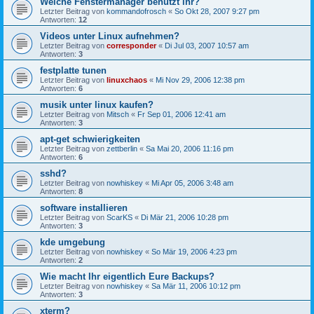
Welche Fenstermanager benutzt ihr?
Letzter Beitrag von
kommandofrosch
«
So Okt 28, 2007 9:27 pm
Antworten:
12
Videos unter Linux aufnehmen?
Letzter Beitrag von
corresponder
«
Di Jul 03, 2007 10:57 am
Antworten:
3
festplatte tunen
Letzter Beitrag von
linuxchaos
«
Mi Nov 29, 2006 12:38 pm
Antworten:
6
musik unter linux kaufen?
Letzter Beitrag von
Mitsch
«
Fr Sep 01, 2006 12:41 am
Antworten:
3
apt-get schwierigkeiten
Letzter Beitrag von
zettberlin
«
Sa Mai 20, 2006 11:16 pm
Antworten:
6
sshd?
Letzter Beitrag von
nowhiskey
«
Mi Apr 05, 2006 3:48 am
Antworten:
8
software installieren
Letzter Beitrag von
ScarKS
«
Di Mär 21, 2006 10:28 pm
Antworten:
3
kde umgebung
Letzter Beitrag von
nowhiskey
«
So Mär 19, 2006 4:23 pm
Antworten:
2
Wie macht Ihr eigentlich Eure Backups?
Letzter Beitrag von
nowhiskey
«
Sa Mär 11, 2006 10:12 pm
Antworten:
3
xterm?