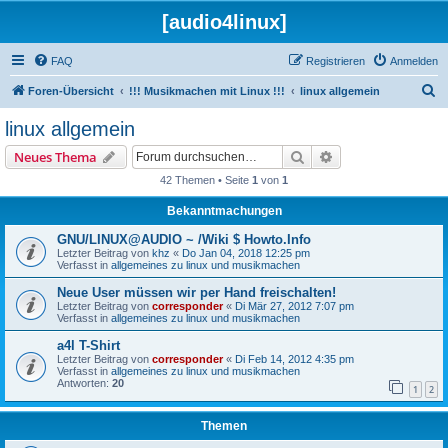
[audio4linux]
FAQ
Registrieren
Anmelden
S
Foren-Übersicht
!!! Musikmachen mit Linux !!!
linux allgemein
u
linux allgemein
c
Suche
Erweiterte Suche
Neues Thema
h
42 Themen • Seite
1
von
1
e
Bekanntmachungen
GNU/LINUX@AUDIO ~ /Wiki $ Howto.Info
Letzter Beitrag von
khz
«
Do Jan 04, 2018 12:25 pm
Verfasst in
allgemeines zu linux und musikmachen
Neue User müssen wir per Hand freischalten!
Letzter Beitrag von
corresponder
«
Di Mär 27, 2012 7:07 pm
Verfasst in
allgemeines zu linux und musikmachen
a4l T-Shirt
Letzter Beitrag von
corresponder
«
Di Feb 14, 2012 4:35 pm
Verfasst in
allgemeines zu linux und musikmachen
Antworten:
20
1
2
Themen