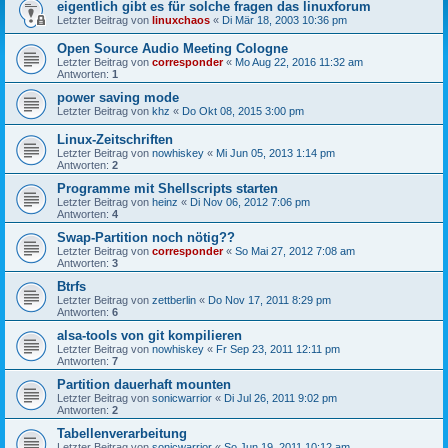
eigentlich gibt es für solche fragen das linuxforum
Letzter Beitrag von
linuxchaos
«
Di Mär 18, 2003 10:36 pm
Open Source Audio Meeting Cologne
Letzter Beitrag von
corresponder
«
Mo Aug 22, 2016 11:32 am
Antworten:
1
power saving mode
Letzter Beitrag von
khz
«
Do Okt 08, 2015 3:00 pm
Linux-Zeitschriften
Letzter Beitrag von
nowhiskey
«
Mi Jun 05, 2013 1:14 pm
Antworten:
2
Programme mit Shellscripts starten
Letzter Beitrag von
heinz
«
Di Nov 06, 2012 7:06 pm
Antworten:
4
Swap-Partition noch nötig??
Letzter Beitrag von
corresponder
«
So Mai 27, 2012 7:08 am
Antworten:
3
Btrfs
Letzter Beitrag von
zettberlin
«
Do Nov 17, 2011 8:29 pm
Antworten:
6
alsa-tools von git kompilieren
Letzter Beitrag von
nowhiskey
«
Fr Sep 23, 2011 12:11 pm
Antworten:
7
Partition dauerhaft mounten
Letzter Beitrag von
sonicwarrior
«
Di Jul 26, 2011 9:02 pm
Antworten:
2
Tabellenverarbeitung
Letzter Beitrag von
sonicwarrior
«
So Jun 19, 2011 10:12 am