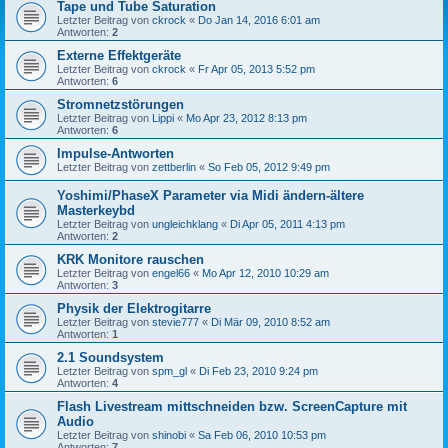
Tape und Tube Saturation
Letzter Beitrag von
ckrock
«
Do Jan 14, 2016 6:01 am
Antworten:
2
Externe Effektgeräte
Letzter Beitrag von
ckrock
«
Fr Apr 05, 2013 5:52 pm
Antworten:
6
Stromnetzstörungen
Letzter Beitrag von
Lippi
«
Mo Apr 23, 2012 8:13 pm
Antworten:
6
Impulse-Antworten
Letzter Beitrag von
zettberlin
«
So Feb 05, 2012 9:49 pm
Yoshimi/PhaseX Parameter via Midi ändern-ältere
Masterkeybd
Letzter Beitrag von
ungleichklang
«
Di Apr 05, 2011 4:13 pm
Antworten:
2
KRK Monitore rauschen
Letzter Beitrag von
engel66
«
Mo Apr 12, 2010 10:29 am
Antworten:
3
Physik der Elektrogitarre
Letzter Beitrag von
stevie777
«
Di Mär 09, 2010 8:52 am
Antworten:
1
2.1 Soundsystem
Letzter Beitrag von
spm_gl
«
Di Feb 23, 2010 9:24 pm
Antworten:
4
Flash Livestream mittschneiden bzw. ScreenCapture mit
Audio
Letzter Beitrag von
shinobi
«
Sa Feb 06, 2010 10:53 pm
Antworten:
7