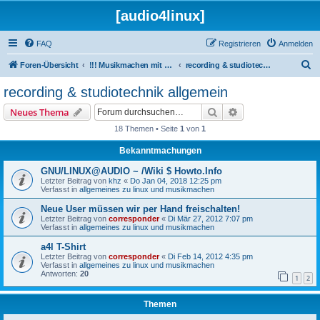
[audio4linux]
FAQ
Registrieren
Anmelden
S
Foren-Übersicht
!!! Musikmachen mit Linux !!!
recording & studiotechnik allgemein
u
recording & studiotechnik allgemein
c
Suche
Erweiterte Suche
Neues Thema
h
18 Themen • Seite
1
von
1
e
Bekanntmachungen
GNU/LINUX@AUDIO ~ /Wiki $ Howto.Info
Letzter Beitrag von
khz
«
Do Jan 04, 2018 12:25 pm
Verfasst in
allgemeines zu linux und musikmachen
Neue User müssen wir per Hand freischalten!
Letzter Beitrag von
corresponder
«
Di Mär 27, 2012 7:07 pm
Verfasst in
allgemeines zu linux und musikmachen
a4l T-Shirt
Letzter Beitrag von
corresponder
«
Di Feb 14, 2012 4:35 pm
Verfasst in
allgemeines zu linux und musikmachen
Antworten:
20
1
2
Themen