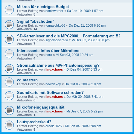
Mikros für niedriges Budget
Letzter Beitrag von
sonicwarrior
«
Sa Jan 10, 2009 1:57 am
Antworten:
8
Signal "abschotten"
Letzter Beitrag von
tomaschko86
«
Do Dez 11, 2008 6:20 pm
Antworten:
14
SD-Kartenleser und die MPC2000... Formatierung etc.!!?
Letzter Beitrag von
signalnoiseratio
«
Mi Dez 03, 2008 10:50 pm
Antworten:
7
Interessante Infos über Mikrofone
Letzter Beitrag von
horo
«
Mi Sep 03, 2008 10:24 am
Antworten:
4
Stromaufnahme aus 48V-Phantomspeisung?
Letzter Beitrag von
linuxchaos
«
Di Dez 04, 2007 6:33 pm
Antworten:
1
cd mastern
Letzter Beitrag von
nowhiskey
«
Do Okt 05, 2006 8:10 pm
Soundkarte mit Software schrotten?
Letzter Beitrag von
linuxchaos
«
Do Mär 30, 2006 7:41 pm
Antworten:
6
Mikrofoneingangsqualität
Letzter Beitrag von
linuxchaos
«
Mi Dez 07, 2005 5:22 pm
Antworten:
11
Lautsprecherkauf?
Letzter Beitrag von
oracle2025
«
Mi Feb 04, 2004 6:08 pm
Antworten:
5