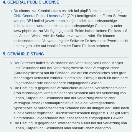
4. GENERAL PUBLIC LICENSE
Du nimmst zur Kenntnis, dass es sich bei phpBB um eine unter der „
GNU General Public License v2
“ (GPL) bereitgestellten Foren-Software
von phpBB Limited (www.phpbb.com) handelt; deutschsprachige
Informationen werden durch die deutschsprachige Community unter
www.phpbb.de zur Verfügung gestellt. Beide haben keinen Einfluss auf
die Art und Weise, wie die Software verwendet wird. Sie können
insbesondere die Verwendung der Software für bestimmte Zwecke nicht
untersagen oder auf Inhalte fremder Foren Einfluss nehmen.
5. GEWÄHRLEISTUNG
Der Betreiber haftet mit Ausnahme der Verletzung von Leben, Körper
und Gesundheit und der Verletzung wesentlicher Vertragspflichten
(Kardinalpflichten) nur für Schäden, die auf ein vorsätzliches oder grob
fahrlässiges Verhalten zurückzuführen sind. Dies gilt auch für mittelbare
Folgeschäden wie insbesondere entgangenen Gewinn.
Die Haftung ist gegenüber Verbrauchern außer bei vorsätzlichem oder
grob fahrlässigem Verhalten oder bei Schäden aus der Verletzung von
Leben, Körper und Gesundheit und der Verletzung wesentlicher
Vertragspflichten (Kardinalpflichten) auf die bei Vertragsschluss
typischerweise vorhersehbaren Schäden und im übrigen der Höhe nach
auf die vertragstypischen Durchschnittsschäden begrenzt. Dies gilt auch
für mittelbare Folgeschäden wie insbesondere entgangenen Gewinn.
Die Haftung ist gegenüber Unternehmern außer bei der Verletzung von
Leben, Körper und Gesundheit oder vorsätzlichem oder grob