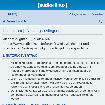
[audio4linux]
FAQ
Registrieren
Anmelden
S
Foren-Übersicht
u
[audio4linux] - Nutzungsbedingungen
c
h
Mit dem Zugriff auf „[audio4linux]“
(„https://www.audio4linux.de/forum“) wird zwischen dir und dem
e
Betreiber ein Vertrag mit folgenden Regelungen geschlossen:
1. NUTZUNGSVERTRAG
Mit dem Zugriff auf „[audio4linux]“ (im Folgenden „das Board“) schließt
du einen Nutzungsvertrag mit dem Betreiber des Boards ab (im
Folgenden „Betreiber“) und erklärst dich mit den nachfolgenden
Regelungen einverstanden.
Wenn du mit diesen Regelungen nicht einverstanden bist, so darfst du
das Board nicht weiter nutzen. Für die Nutzung des Boards gelten
jeweils die an dieser Stelle veröffentlichten Regelungen.
Der Nutzungsvertrag wird auf unbestimmte Zeit geschlossen und kann
von beiden Seiten ohne Einhaltung einer Frist jederzeit gekündigt
werden.