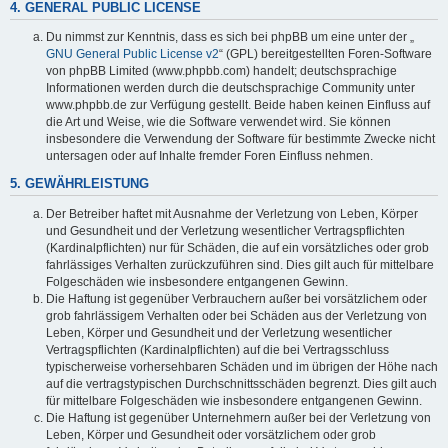
4. GENERAL PUBLIC LICENSE
Du nimmst zur Kenntnis, dass es sich bei phpBB um eine unter der „
GNU General Public License v2
“ (GPL) bereitgestellten Foren-Software
von phpBB Limited (www.phpbb.com) handelt; deutschsprachige
Informationen werden durch die deutschsprachige Community unter
www.phpbb.de zur Verfügung gestellt. Beide haben keinen Einfluss auf
die Art und Weise, wie die Software verwendet wird. Sie können
insbesondere die Verwendung der Software für bestimmte Zwecke nicht
untersagen oder auf Inhalte fremder Foren Einfluss nehmen.
5. GEWÄHRLEISTUNG
Der Betreiber haftet mit Ausnahme der Verletzung von Leben, Körper
und Gesundheit und der Verletzung wesentlicher Vertragspflichten
(Kardinalpflichten) nur für Schäden, die auf ein vorsätzliches oder grob
fahrlässiges Verhalten zurückzuführen sind. Dies gilt auch für mittelbare
Folgeschäden wie insbesondere entgangenen Gewinn.
Die Haftung ist gegenüber Verbrauchern außer bei vorsätzlichem oder
grob fahrlässigem Verhalten oder bei Schäden aus der Verletzung von
Leben, Körper und Gesundheit und der Verletzung wesentlicher
Vertragspflichten (Kardinalpflichten) auf die bei Vertragsschluss
typischerweise vorhersehbaren Schäden und im übrigen der Höhe nach
auf die vertragstypischen Durchschnittsschäden begrenzt. Dies gilt auch
für mittelbare Folgeschäden wie insbesondere entgangenen Gewinn.
Die Haftung ist gegenüber Unternehmern außer bei der Verletzung von
Leben, Körper und Gesundheit oder vorsätzlichem oder grob