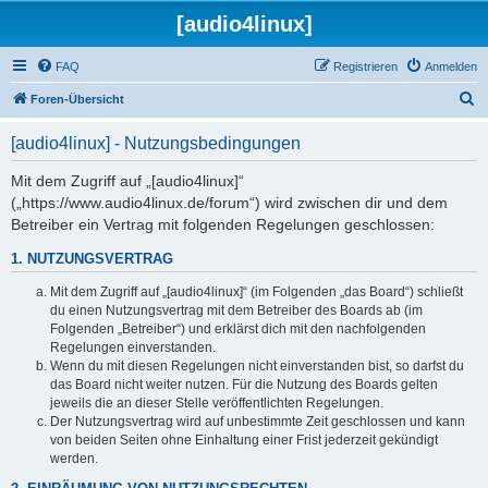
[audio4linux]
FAQ
Registrieren
Anmelden
S
Foren-Übersicht
u
[audio4linux] - Nutzungsbedingungen
c
h
Mit dem Zugriff auf „[audio4linux]“
(„https://www.audio4linux.de/forum“) wird zwischen dir und dem
e
Betreiber ein Vertrag mit folgenden Regelungen geschlossen:
1. NUTZUNGSVERTRAG
Mit dem Zugriff auf „[audio4linux]“ (im Folgenden „das Board“) schließt
du einen Nutzungsvertrag mit dem Betreiber des Boards ab (im
Folgenden „Betreiber“) und erklärst dich mit den nachfolgenden
Regelungen einverstanden.
Wenn du mit diesen Regelungen nicht einverstanden bist, so darfst du
das Board nicht weiter nutzen. Für die Nutzung des Boards gelten
jeweils die an dieser Stelle veröffentlichten Regelungen.
Der Nutzungsvertrag wird auf unbestimmte Zeit geschlossen und kann
von beiden Seiten ohne Einhaltung einer Frist jederzeit gekündigt
werden.