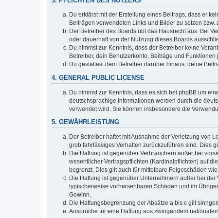
3. PFLICHTEN DES NUTZERS
Du erklärst mit der Erstellung eines Beitrags, dass er ke
Beiträgen verwendeten Links und Bilder zu setzen bzw.
Der Betreiber des Boards übt das Hausrecht aus. Bei V
oder dauerhaft von der Nutzung dieses Boards ausschlie
Du nimmst zur Kenntnis, dass der Betreiber keine Verantw
Betreiber, dein Benutzerkonto, Beiträge und Funktionen 
Du gestattest dem Betreiber darüber hinaus, deine Beit
4. GENERAL PUBLIC LICENSE
Du nimmst zur Kenntnis, dass es sich bei phpBB um eine
deutschsprachige Informationen werden durch die deuts
verwendet wird. Sie können insbesondere die Verwendun
5. GEWÄHRLEISTUNG
Der Betreiber haftet mit Ausnahme der Verletzung von Le
grob fahrlässiges Verhalten zurückzuführen sind. Dies 
Die Haftung ist gegenüber Verbrauchern außer bei vors
wesentlicher Vertragspflichten (Kardinalpflichten) auf
begrenzt. Dies gilt auch für mittelbare Folgeschäden 
Die Haftung ist gegenüber Unternehmern außer bei der V
typischerweise vorhersehbaren Schäden und im Übrigen 
Gewinn.
Die Haftungsbegrenzung der Absätze a bis c gilt sinnge
Ansprüche für eine Haftung aus zwingendem nationalem