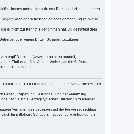
erklärst insbesondere, dass du das Recht besitzt, die in deinen
n Regeln kann der Betreiber dich nach Abmahnung zeitweise
er die er nicht zur Kenntnis genommen hat. Du gestattest dem
 Betreiber oder einem Dritten Schaden zuzufügen.
re von phpBB Limited (www.phpbb.com) handelt;
inen Einfluss auf die Art und Weise, wie die Software
oren Einfluss nehmen.
inalpflichten) nur für Schäden, die auf ein vorsätzliches oder
von Leben, Körper und Gesundheit und der Verletzung
r Höhe nach auf die vertragstypischen Durchschnittsschäden
sigem Verhalten des Betreibers auf die bei Vertragsschluss
lt auch für mittelbare Schäden, insbesondere entgangenen