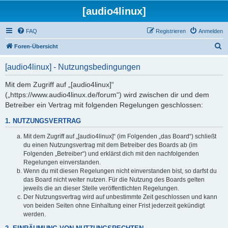
[audio4linux]
FAQ
Registrieren
Anmelden
S
Foren-Übersicht
u
[audio4linux] - Nutzungsbedingungen
c
h
Mit dem Zugriff auf „[audio4linux]“
(„https://www.audio4linux.de/forum“) wird zwischen dir und dem
e
Betreiber ein Vertrag mit folgenden Regelungen geschlossen:
1. NUTZUNGSVERTRAG
Mit dem Zugriff auf „[audio4linux]“ (im Folgenden „das Board“) schließt
du einen Nutzungsvertrag mit dem Betreiber des Boards ab (im
Folgenden „Betreiber“) und erklärst dich mit den nachfolgenden
Regelungen einverstanden.
Wenn du mit diesen Regelungen nicht einverstanden bist, so darfst du
das Board nicht weiter nutzen. Für die Nutzung des Boards gelten
jeweils die an dieser Stelle veröffentlichten Regelungen.
Der Nutzungsvertrag wird auf unbestimmte Zeit geschlossen und kann
von beiden Seiten ohne Einhaltung einer Frist jederzeit gekündigt
werden.