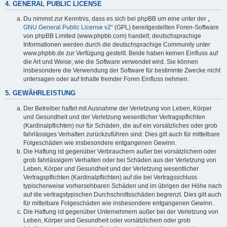
4. GENERAL PUBLIC LICENSE
Du nimmst zur Kenntnis, dass es sich bei phpBB um eine unter der „
GNU General Public License v2
“ (GPL) bereitgestellten Foren-Software
von phpBB Limited (www.phpbb.com) handelt; deutschsprachige
Informationen werden durch die deutschsprachige Community unter
www.phpbb.de zur Verfügung gestellt. Beide haben keinen Einfluss auf
die Art und Weise, wie die Software verwendet wird. Sie können
insbesondere die Verwendung der Software für bestimmte Zwecke nicht
untersagen oder auf Inhalte fremder Foren Einfluss nehmen.
5. GEWÄHRLEISTUNG
Der Betreiber haftet mit Ausnahme der Verletzung von Leben, Körper
und Gesundheit und der Verletzung wesentlicher Vertragspflichten
(Kardinalpflichten) nur für Schäden, die auf ein vorsätzliches oder grob
fahrlässiges Verhalten zurückzuführen sind. Dies gilt auch für mittelbare
Folgeschäden wie insbesondere entgangenen Gewinn.
Die Haftung ist gegenüber Verbrauchern außer bei vorsätzlichem oder
grob fahrlässigem Verhalten oder bei Schäden aus der Verletzung von
Leben, Körper und Gesundheit und der Verletzung wesentlicher
Vertragspflichten (Kardinalpflichten) auf die bei Vertragsschluss
typischerweise vorhersehbaren Schäden und im übrigen der Höhe nach
auf die vertragstypischen Durchschnittsschäden begrenzt. Dies gilt auch
für mittelbare Folgeschäden wie insbesondere entgangenen Gewinn.
Die Haftung ist gegenüber Unternehmern außer bei der Verletzung von
Leben, Körper und Gesundheit oder vorsätzlichem oder grob