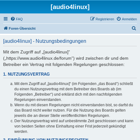
[audio4linux]
FAQ
Registrieren
Anmelden
S
Foren-Übersicht
u
[audio4linux] - Nutzungsbedingungen
c
h
Mit dem Zugriff auf „[audio4linux]“
(„https://www.audio4linux.de/forum“) wird zwischen dir und dem
e
Betreiber ein Vertrag mit folgenden Regelungen geschlossen:
1. NUTZUNGSVERTRAG
Mit dem Zugriff auf „[audio4linux]“ (im Folgenden „das Board“) schließt
du einen Nutzungsvertrag mit dem Betreiber des Boards ab (im
Folgenden „Betreiber“) und erklärst dich mit den nachfolgenden
Regelungen einverstanden.
Wenn du mit diesen Regelungen nicht einverstanden bist, so darfst du
das Board nicht weiter nutzen. Für die Nutzung des Boards gelten
jeweils die an dieser Stelle veröffentlichten Regelungen.
Der Nutzungsvertrag wird auf unbestimmte Zeit geschlossen und kann
von beiden Seiten ohne Einhaltung einer Frist jederzeit gekündigt
werden.