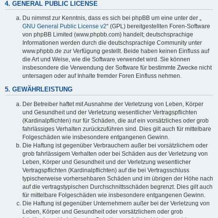
4. GENERAL PUBLIC LICENSE
Du nimmst zur Kenntnis, dass es sich bei phpBB um eine unter der „
GNU General Public License v2
“ (GPL) bereitgestellten Foren-Software
von phpBB Limited (www.phpbb.com) handelt; deutschsprachige
Informationen werden durch die deutschsprachige Community unter
www.phpbb.de zur Verfügung gestellt. Beide haben keinen Einfluss auf
die Art und Weise, wie die Software verwendet wird. Sie können
insbesondere die Verwendung der Software für bestimmte Zwecke nicht
untersagen oder auf Inhalte fremder Foren Einfluss nehmen.
5. GEWÄHRLEISTUNG
Der Betreiber haftet mit Ausnahme der Verletzung von Leben, Körper
und Gesundheit und der Verletzung wesentlicher Vertragspflichten
(Kardinalpflichten) nur für Schäden, die auf ein vorsätzliches oder grob
fahrlässiges Verhalten zurückzuführen sind. Dies gilt auch für mittelbare
Folgeschäden wie insbesondere entgangenen Gewinn.
Die Haftung ist gegenüber Verbrauchern außer bei vorsätzlichem oder
grob fahrlässigem Verhalten oder bei Schäden aus der Verletzung von
Leben, Körper und Gesundheit und der Verletzung wesentlicher
Vertragspflichten (Kardinalpflichten) auf die bei Vertragsschluss
typischerweise vorhersehbaren Schäden und im übrigen der Höhe nach
auf die vertragstypischen Durchschnittsschäden begrenzt. Dies gilt auch
für mittelbare Folgeschäden wie insbesondere entgangenen Gewinn.
Die Haftung ist gegenüber Unternehmern außer bei der Verletzung von
Leben, Körper und Gesundheit oder vorsätzlichem oder grob