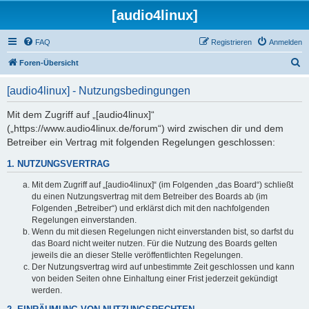
[audio4linux]
FAQ
Registrieren
Anmelden
S
Foren-Übersicht
u
[audio4linux] - Nutzungsbedingungen
c
h
Mit dem Zugriff auf „[audio4linux]“
(„https://www.audio4linux.de/forum“) wird zwischen dir und dem
e
Betreiber ein Vertrag mit folgenden Regelungen geschlossen:
1. NUTZUNGSVERTRAG
Mit dem Zugriff auf „[audio4linux]“ (im Folgenden „das Board“) schließt
du einen Nutzungsvertrag mit dem Betreiber des Boards ab (im
Folgenden „Betreiber“) und erklärst dich mit den nachfolgenden
Regelungen einverstanden.
Wenn du mit diesen Regelungen nicht einverstanden bist, so darfst du
das Board nicht weiter nutzen. Für die Nutzung des Boards gelten
jeweils die an dieser Stelle veröffentlichten Regelungen.
Der Nutzungsvertrag wird auf unbestimmte Zeit geschlossen und kann
von beiden Seiten ohne Einhaltung einer Frist jederzeit gekündigt
werden.