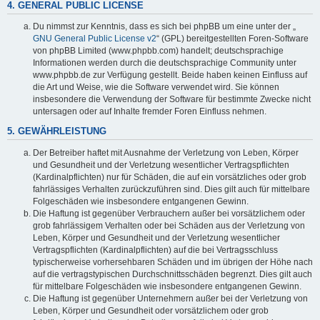
4. GENERAL PUBLIC LICENSE
Du nimmst zur Kenntnis, dass es sich bei phpBB um eine unter der „
GNU General Public License v2
“ (GPL) bereitgestellten Foren-Software
von phpBB Limited (www.phpbb.com) handelt; deutschsprachige
Informationen werden durch die deutschsprachige Community unter
www.phpbb.de zur Verfügung gestellt. Beide haben keinen Einfluss auf
die Art und Weise, wie die Software verwendet wird. Sie können
insbesondere die Verwendung der Software für bestimmte Zwecke nicht
untersagen oder auf Inhalte fremder Foren Einfluss nehmen.
5. GEWÄHRLEISTUNG
Der Betreiber haftet mit Ausnahme der Verletzung von Leben, Körper
und Gesundheit und der Verletzung wesentlicher Vertragspflichten
(Kardinalpflichten) nur für Schäden, die auf ein vorsätzliches oder grob
fahrlässiges Verhalten zurückzuführen sind. Dies gilt auch für mittelbare
Folgeschäden wie insbesondere entgangenen Gewinn.
Die Haftung ist gegenüber Verbrauchern außer bei vorsätzlichem oder
grob fahrlässigem Verhalten oder bei Schäden aus der Verletzung von
Leben, Körper und Gesundheit und der Verletzung wesentlicher
Vertragspflichten (Kardinalpflichten) auf die bei Vertragsschluss
typischerweise vorhersehbaren Schäden und im übrigen der Höhe nach
auf die vertragstypischen Durchschnittsschäden begrenzt. Dies gilt auch
für mittelbare Folgeschäden wie insbesondere entgangenen Gewinn.
Die Haftung ist gegenüber Unternehmern außer bei der Verletzung von
Leben, Körper und Gesundheit oder vorsätzlichem oder grob