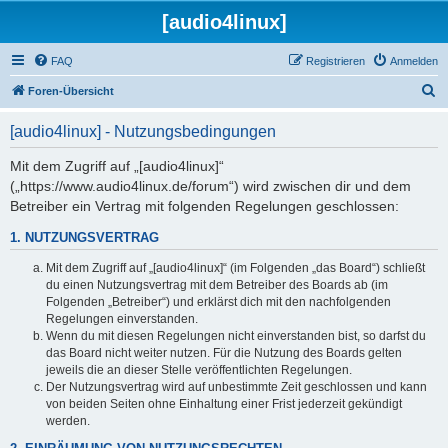
[audio4linux]
FAQ
Registrieren
Anmelden
S
Foren-Übersicht
u
[audio4linux] - Nutzungsbedingungen
c
h
Mit dem Zugriff auf „[audio4linux]“
(„https://www.audio4linux.de/forum“) wird zwischen dir und dem
e
Betreiber ein Vertrag mit folgenden Regelungen geschlossen:
1. NUTZUNGSVERTRAG
Mit dem Zugriff auf „[audio4linux]“ (im Folgenden „das Board“) schließt
du einen Nutzungsvertrag mit dem Betreiber des Boards ab (im
Folgenden „Betreiber“) und erklärst dich mit den nachfolgenden
Regelungen einverstanden.
Wenn du mit diesen Regelungen nicht einverstanden bist, so darfst du
das Board nicht weiter nutzen. Für die Nutzung des Boards gelten
jeweils die an dieser Stelle veröffentlichten Regelungen.
Der Nutzungsvertrag wird auf unbestimmte Zeit geschlossen und kann
von beiden Seiten ohne Einhaltung einer Frist jederzeit gekündigt
werden.