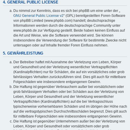
4. GENERAL PUBLIC LICENSE
Du nimmst zur Kenntnis, dass es sich bei phpBB um eine unter der „
GNU General Public License v2
“ (GPL) bereitgestellten Foren-Software
von phpBB Limited (www.phpbb.com) handelt; deutschsprachige
Informationen werden durch die deutschsprachige Community unter
www.phpbb.de zur Verfügung gestellt. Beide haben keinen Einfluss auf
die Art und Weise, wie die Software verwendet wird. Sie können
insbesondere die Verwendung der Software für bestimmte Zwecke nicht
untersagen oder auf Inhalte fremder Foren Einfluss nehmen.
5. GEWÄHRLEISTUNG
Der Betreiber haftet mit Ausnahme der Verletzung von Leben, Körper
und Gesundheit und der Verletzung wesentlicher Vertragspflichten
(Kardinalpflichten) nur für Schäden, die auf ein vorsätzliches oder grob
fahrlässiges Verhalten zurückzuführen sind. Dies gilt auch für mittelbare
Folgeschäden wie insbesondere entgangenen Gewinn.
Die Haftung ist gegenüber Verbrauchern außer bei vorsätzlichem oder
grob fahrlässigem Verhalten oder bei Schäden aus der Verletzung von
Leben, Körper und Gesundheit und der Verletzung wesentlicher
Vertragspflichten (Kardinalpflichten) auf die bei Vertragsschluss
typischerweise vorhersehbaren Schäden und im übrigen der Höhe nach
auf die vertragstypischen Durchschnittsschäden begrenzt. Dies gilt auch
für mittelbare Folgeschäden wie insbesondere entgangenen Gewinn.
Die Haftung ist gegenüber Unternehmern außer bei der Verletzung von
Leben, Körper und Gesundheit oder vorsätzlichem oder grob