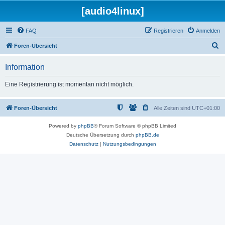
[audio4linux]
FAQ
Registrieren
Anmelden
S
Foren-Übersicht
u
Information
c
h
Eine Registrierung ist momentan nicht möglich.
e
Foren-Übersicht
Alle Zeiten sind
UTC+01:00
Powered by
phpBB
® Forum Software © phpBB Limited
Deutsche Übersetzung durch
phpBB.de
Datenschutz
|
Nutzungsbedingungen